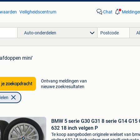
waarden
Veiligheidscentrum
Chat
Meldinge
Auto-onderdelen
A
aafdoppen mini'
Ontvang meldingen van
 je zoekopdracht
nieuwe zoekresultaten
elen
BMW 5 serie G30 G31 8 serie G14 G15
632 18 inch velgen P
Te koop aangeboden originele wielset van bm