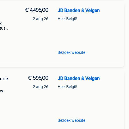
€ 4.495,00
JD Banden & Velgen
2 aug 26
Heel België
w,
tus
ele
bmw
Bezoek website
€ 595,00
JD Banden & Velgen
erie
2 aug 26
Heel België
mw
t
Bezoek website