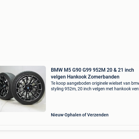
BMW M5 G90 G99 952M 20 & 21 inch
velgen Hankook Zomerbanden
Te koop aangeboden originele wielset van bm
styling 952m, 20 inch velgen met hankook ven
s1 evo z zomerbanden. Deze velgen zijn origin
velgen van het merk bmw en geschikt voor: 
m5 g90 g99.
Nieuw
Ophalen of Verzenden