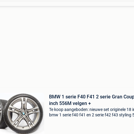
BMW 1 serie F40 F41 2 serie Gran Cou
inch 556M velgen +
Te koop aangeboden: nieuwe set originele 18 
bmw 1 serie f40 f41 en 2 serie f42 f43 styling
velgen met bridgestone blizzak lm-001 runflat
winterbanden. Deze velgen zijn geschikt voo
1 se