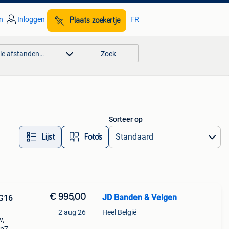
n
Inloggen
FR
Plaats zoekertje
lle afstanden…
Zoek
Sorteer op
Lijst
Foto’s
€ 995,00
JD Banden & Velgen
 G16
2 aug 26
Heel België
w,