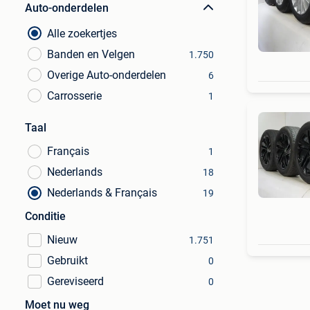
Auto-onderdelen
Alle zoekertjes
Banden en Velgen
1.750
Overige Auto-onderdelen
6
Carrosserie
1
Taal
Français
1
Nederlands
18
Nederlands & Français
19
Conditie
Nieuw
1.751
Gebruikt
0
Gereviseerd
0
Moet nu weg