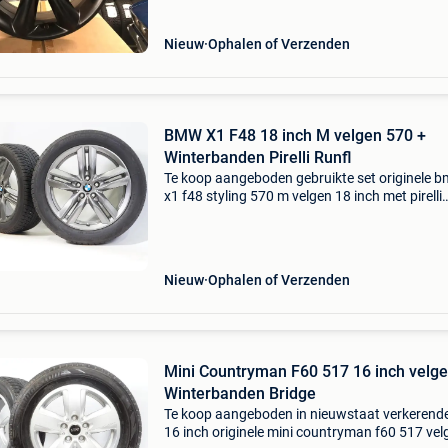
set!! Dit
Nieuw
Ophalen of Verzenden
BMW X1 F48 18 inch M velgen 570 +
Winterbanden Pirelli Runfl
Te koop aangeboden gebruikte set originele 
x1 f48 styling 570 m velgen 18 inch met pirelli
winter sottozero 3 * runflat winterbanden. De
velgen zijn originele velgen van het merk bmw
geschikt
Nieuw
Ophalen of Verzenden
Mini Countryman F60 517 16 inch velge
Winterbanden Bridge
Te koop aangeboden in nieuwstaat verkerende
16 inch originele mini countryman f60 517 vel