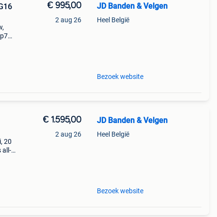
€ 995,00
JD Banden & Velgen
 G16
2 aug 26
Heel België
w,
 p7
e
mw 5
Bezoek website
€ 1.595,00
JD Banden & Velgen
2 aug 26
Heel België
, 20
all-
e
i
Bezoek website