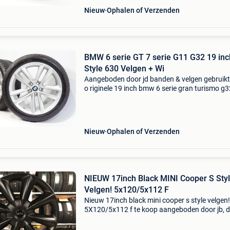
Nieuw
Ophalen of Verzenden
BMW 6 serie GT 7 serie G11 G32 19 inc
Style 630 Velgen + Wi
Aangeboden door jd banden & velgen gebruikt
o riginele 19 inch bmw 6 serie gran turismo g3
bmw 7 serie g11 g12 velgen style 630 met
bridgestone blizzakm lm-001 runflat winterb
. Set
Nieuw
Ophalen of Verzenden
NIEUW 17inch Black MINI Cooper S Sty
Velgen! 5x120/5x112 F
Nieuw 17inch black mini cooper s style velgen!
5X120/5x112 f te koop aangeboden door jb, 
banden en velgen specialist in leeuwarden! Ee
nieuwe set 17inch black mini cooper s style ve