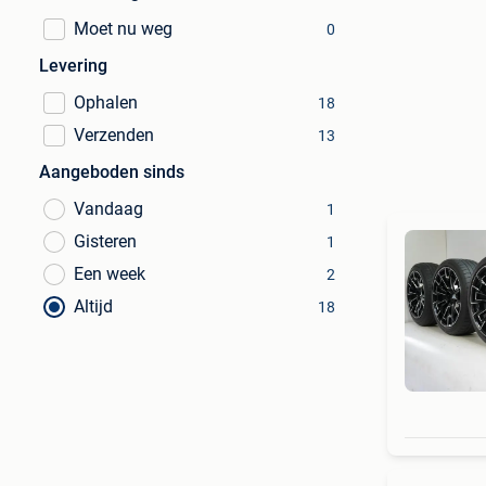
Moet nu weg
0
Levering
Ophalen
18
Verzenden
13
Aangeboden sinds
Vandaag
1
Gisteren
1
Een week
2
Altijd
18