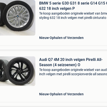
BMW 5 serie G30 G31 8 serie G14 G15
632 18 inch velgen P
Te koop aangeboden originele wielset van bm
styling 632 18 inch velgen met pirelli cinturato
runflat zomerbanden. Deze velgen zijn originel
velgen van het merk bmw en geschikt voor: b
serie
Nieuw
Ophalen of Verzenden
Audi Q7 4M 20 inch velgen Pirelli All-
Season (4 seizoenen) O
Te koop aangeboden originele wielset van audi
inch velgen met pirelli scorpionverde all sesons 
season (4 seizoenen). Deze velgen zijn originel
velgen van het merk audi en geschikt voor: aud
Nieuw
Ophalen of Verzenden