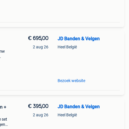
€ 695,00
JD Banden & Velgen
2 aug 26
Heel België
bmw
ze
 en
Bezoek website
€ 395,00
JD Banden & Velgen
n +
2 aug 26
Heel België
 set
gen