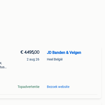
€ 4.495,00
JD Banden & Velgen
2 aug 26
Heel België
w,
tus
ele
bmw
Topadvertentie
Bezoek website