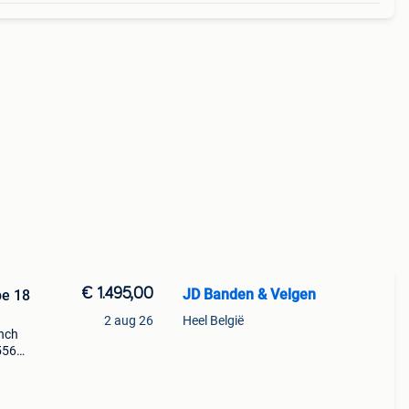
€ 1.495,00
JD Banden & Velgen
pe 18
2 aug 26
Heel België
inch
 556m
r bmw