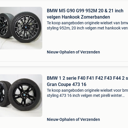
BMW M5 G90 G99 952M 20 & 21 inch
velgen Hankook Zomerbanden
Te koop aangeboden originele wielset van bm
styling 952m, 20 inch velgen met hankook ven
s1 evo z zomerbanden. Deze velgen zijn origin
velgen van het merk bmw en geschikt voor: 
m5 g90 g99.
Nieuw
Ophalen of Verzenden
BMW 1 2 serie F40 F41 F42 F43 F44 2 s
Gran Coupe 473 16
Te koop aangeboden originele wielset voor b
styling 473 16 inch velgen met pirelli winter
sottozero 3 winterbanden. Deze velgen zijn
originele velgen van het merk bmw en geschik
voor: bmw 1 2 serie
Nieuw
Ophalen of Verzenden