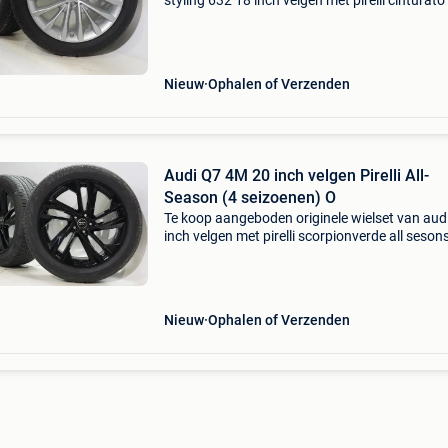
styling 632 18 inch velgen met pirelli cinturato
runflat zomerbanden. Deze velgen zijn originel
velgen van het merk bmw en geschikt voor: b
serie
Nieuw
Ophalen of Verzenden
Audi Q7 4M 20 inch velgen Pirelli All-
Season (4 seizoenen) O
Te koop aangeboden originele wielset van audi
inch velgen met pirelli scorpionverde all sesons 
season (4 seizoenen). Deze velgen zijn originel
velgen van het merk audi en geschikt voor: aud
Nieuw
Ophalen of Verzenden