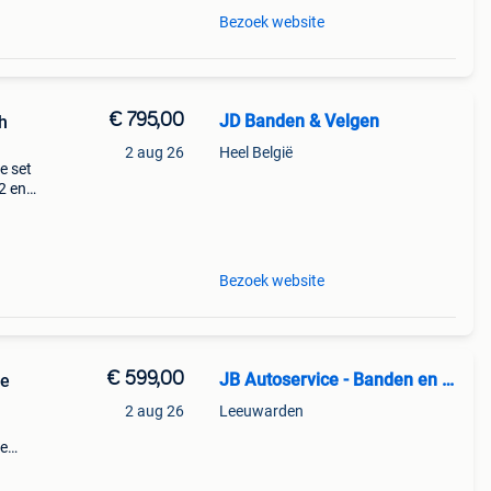
Bezoek website
€ 795,00
JD Banden & Velgen
h
2 aug 26
Heel België
e set
2 en
anden
Bezoek website
€ 599,00
JB Autoservice - Banden en Velgen
le
2 aug 26
Leeuwarden
de
n
lgen