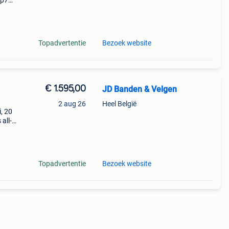
 p7
e
mw 5
Topadvertentie
Bezoek website
€ 1.595,00
JD Banden & Velgen
2 aug 26
Heel België
, 20
all-
e
i
Topadvertentie
Bezoek website