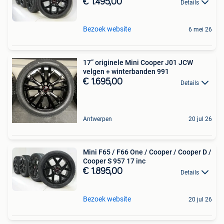
€ 1.495,00
Details
Bezoek website
6 mei 26
17” originele Mini Cooper J01 JCW
velgen + winterbanden 991
€ 1.695,00
Details
Antwerpen
20 jul 26
Mini F65 / F66 One / Cooper / Cooper D /
Cooper S 957 17 inc
€ 1.895,00
Details
Bezoek website
20 jul 26