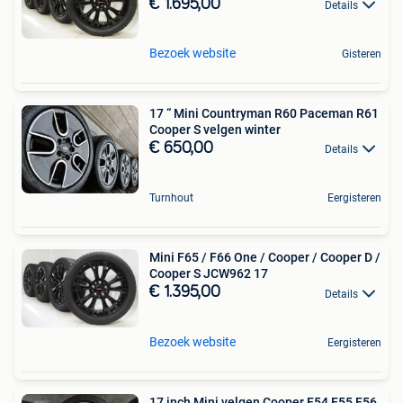
€ 1.695,00
Details
Bezoek website
Gisteren
17 “ Mini Countryman R60 Paceman R61
Cooper S velgen winter
€ 650,00
Details
Turnhout
Eergisteren
Mini F65 / F66 One / Cooper / Cooper D /
Cooper S JCW962 17
€ 1.395,00
Details
Bezoek website
Eergisteren
17 inch Mini velgen Cooper F54 F55 F56