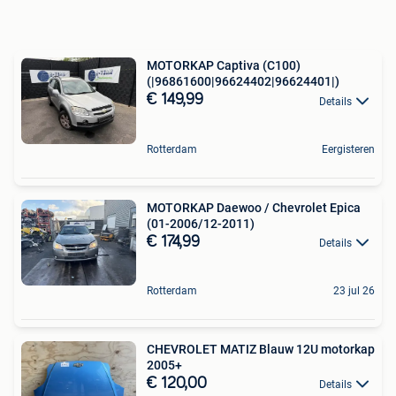
MOTORKAP Captiva (C100)
(|96861600|96624402|96624401|)
€ 149,99
Details
Rotterdam
Eergisteren
MOTORKAP Daewoo / Chevrolet Epica
(01-2006/12-2011)
€ 174,99
Details
Rotterdam
23 jul 26
CHEVROLET MATIZ Blauw 12U motorkap
2005+
€ 120,00
Details