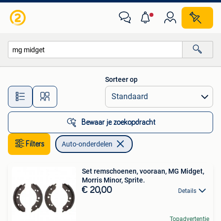
Auto-onderdelen
Sorteer op
Alle afstanden…
Bewaar je zoekopdracht
Filters
Auto-onderdelen
Set remschoenen, vooraan, MG Midget,
Morris Minor, Sprite.
€ 20,00
Details
Topadvertentie