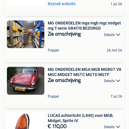
Bezoek website
1 jul 26
MG ONDERDELEN mga mgb mgc midget
mg T-serie GRATIS BEZORGD
Zie omschrijving
Details
Poppel
26 mrt 26
MG ONDERDELEN MGA MGB MGBGT V8
MGC MIDGET MGTC MGTD MGTF
Zie omschrijving
Details
Poppel
7 jul 26
LUCAS achterlicht (L840) voor MGB,
Midget, Sprite IV.
€ 110,00
Details