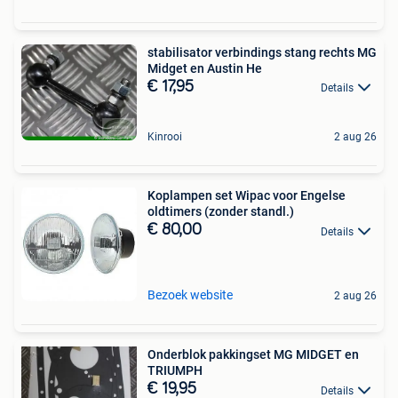
stabilisator verbindings stang rechts MG
Midget en Austin He
€ 17,95
Details
Kinrooi
2 aug 26
Koplampen set Wipac voor Engelse
oldtimers (zonder standl.)
€ 80,00
Details
Bezoek website
2 aug 26
Onderblok pakkingset MG MIDGET en
TRIUMPH
€ 19,95
Details