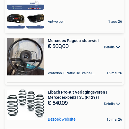
Antwerpen
1 aug 26
Mercedes Pagoda stuurwiel
€ 300,00
Details
Waterloo + Partie De Braine-L'Alleud, De Ohain
15 mei 26
Eibach Pro-Kit Verlagingsveren |
Mercedes-benz | SL (R129) |
€ 640,09
Details
Bezoek website
15 mei 26