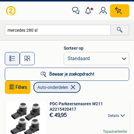
Auto-onderdelen
Sorteer op
Alle afstanden…
Bewaar je zoekopdracht
Filters
Auto-onderdelen
PDC Parkeersensoren W211
A2215420417
€ 49,95
Details
Topadvertentie