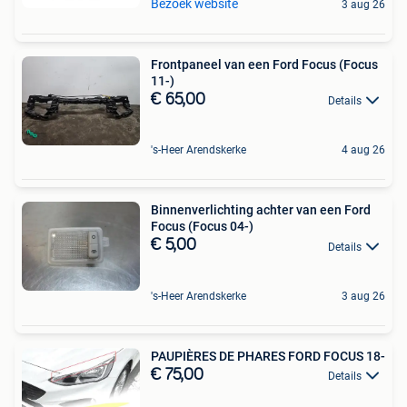
Bezoek website
3 aug 26
Frontpaneel van een Ford Focus (Focus
11-)
€ 65,00
Details
's-Heer Arendskerke
4 aug 26
Binnenverlichting achter van een Ford
Focus (Focus 04-)
€ 5,00
Details
's-Heer Arendskerke
3 aug 26
PAUPIÈRES DE PHARES FORD FOCUS 18-
€ 75,00
Details