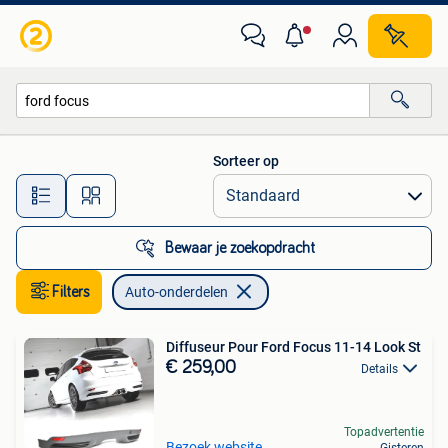
Auto-onderdelen
Sorteer op
Alle afstanden…
Bewaar je zoekopdracht
Filters
Auto-onderdelen
Diffuseur Pour Ford Focus 11-14 Look St
€ 259,00
Details
Topadvertentie
Bezoek website
Gisteren