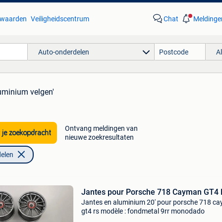
waarden
Veiligheidscentrum
Chat
Meldinge
Auto-onderdelen
A
luminium velgen'
Ontvang meldingen van
 je zoekopdracht
nieuwe zoekresultaten
elen
Jantes pour Porsche 718 Cayman GT4
Jantes en aluminium 20' pour porsche 718 c
gt4 rs modèle : fondmetal 9rr monodado