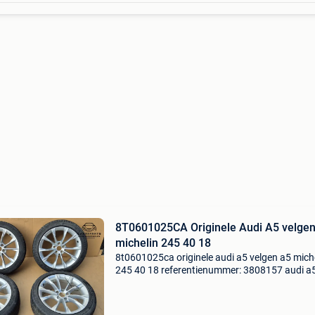
8T0601025CA Originele Audi A5 velgen
michelin 245 40 18
8t0601025ca originele audi a5 velgen a5 mich
245 40 18 referentienummer: 3808157 audi a5
8k = 2009-2016 originele velgen aluminium ve
lichtmetalen velgen originele audi velgen velg
ba