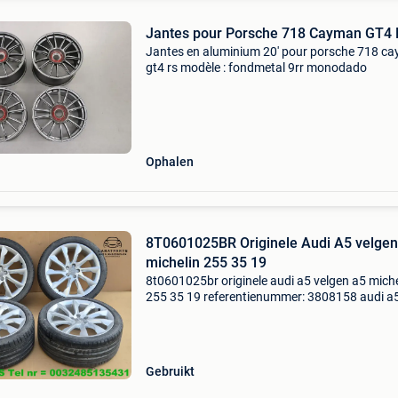
Jantes pour Porsche 718 Cayman GT4
Jantes en aluminium 20' pour porsche 718 c
gt4 rs modèle : fondmetal 9rr monodado
Ophalen
8T0601025BR Originele Audi A5 velgen
michelin 255 35 19
8t0601025br originele audi a5 velgen a5 miche
255 35 19 referentienummer: 3808158 audi a5
8k = 2009-2016 originele velgen aluminium ve
lichtmetalen velgen originele audi velgen velg
ba
Gebruikt