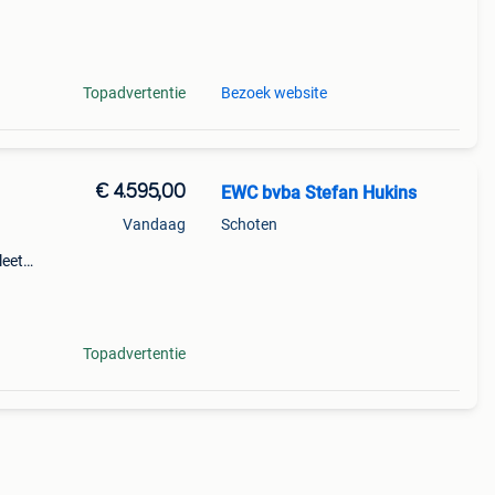
Topadvertentie
Bezoek website
€ 4.595,00
EWC bvba Stefan Hukins
Vandaag
Schoten
leet
m
/4s
Topadvertentie