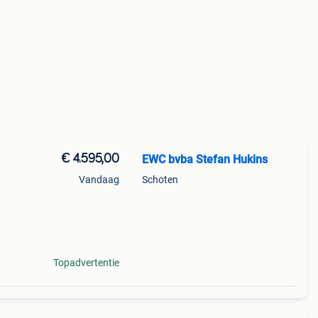
€ 4.595,00
EWC bvba Stefan Hukins
Vandaag
Schoten
yenne
Topadvertentie