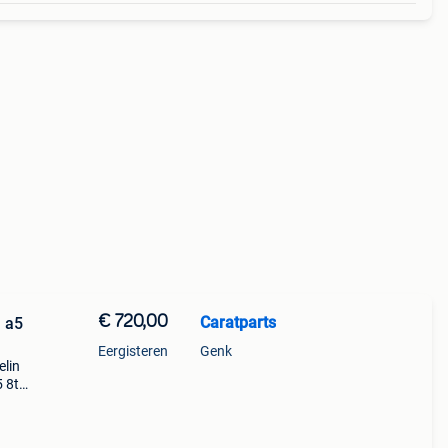
€ 720,00
Caratparts
 a5
Eergisteren
Genk
elin
 8t
lgen
en met