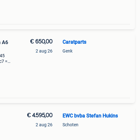
€ 650,00
Caratparts
n A6
2 aug 26
Genk
245
c7 =
en met
€ 4.595,00
EWC bvba Stefan Hukins
2 aug 26
Schoten