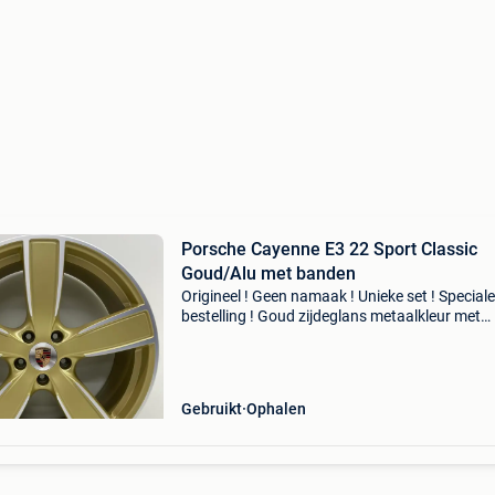
Porsche Cayenne E3 22 Sport Classic
Goud/Alu met banden
Origineel ! Geen namaak ! Unieke set ! Speciale
bestelling ! Goud zijdeglans metaalkleur met
aluminium spaken. Geschikt voor porsche ca
e3 i (n0) en e3 ii (nc0) ! Geleverd met porsche
goedgekeurd
Gebruikt
Ophalen