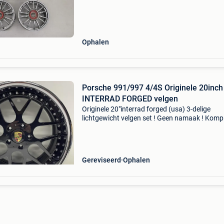
Ophalen
Porsche 991/997 4/4S Originele 20inch
INTERRAD FORGED velgen
Originele 20"interrad forged (usa) 3-delige
lichtgewicht velgen set ! Geen namaak ! Komp
gerestaureerd ! Kleur uni zwart met aluminiu
omranding. Geschikt voor porsche 991/997 4
modellen !
Gereviseerd
Ophalen