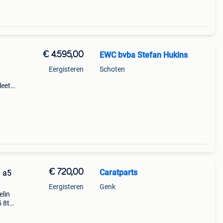
€ 4.595,00
EWC bvba Stefan Hukins
Eergisteren
Schoten
leet
m
/4s
€ 720,00
Caratparts
 a5
Eergisteren
Genk
elin
 8t
lgen
en met