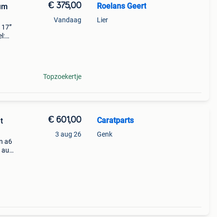
€ 375,00
Roelans Geert
um
Vandaag
Lier
 17”
l:
s
Topzoekertje
€ 601,00
Caratparts
t
3 aug 26
Genk
n a6
 audi
ium
n