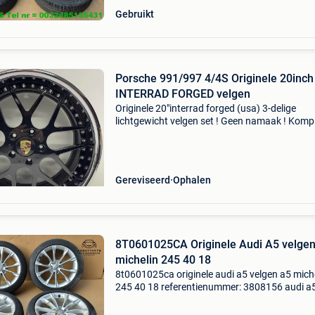
Gebruikt
Porsche 991/997 4/4S Originele 20inch
INTERRAD FORGED velgen
Originele 20"interrad forged (usa) 3-delige
lichtgewicht velgen set ! Geen namaak ! Komp
gerestaureerd ! Kleur uni zwart met aluminiu
omranding. Geschikt voor porsche 991/997 4
modellen !
Gereviseerd
Ophalen
8T0601025CA Originele Audi A5 velgen
michelin 245 40 18
8t0601025ca originele audi a5 velgen a5 mich
245 40 18 referentienummer: 3808156 audi a5
8k = 2009-2016 originele velgen aluminium ve
lichtmetalen velgen originele audi velgen velg