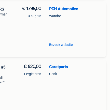
€ 1.799,00
PCH Automotive
 RS
ayman
3 aug 26
Wandre
Bezoek website
€ 820,00
Caratparts
 a5
Eergisteren
Genk
lin
 8t
lgen
en met