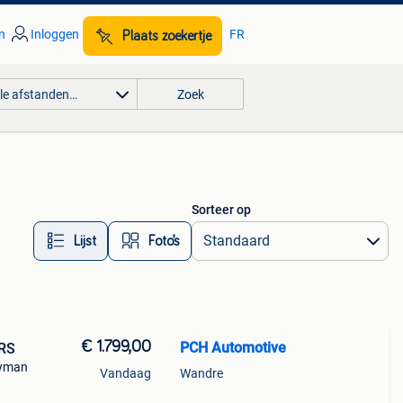
n
Inloggen
FR
Plaats zoekertje
lle afstanden…
Zoek
Sorteer op
Lijst
Foto’s
€ 1.799,00
PCH Automotive
 RS
ayman
Vandaag
Wandre