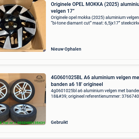
Originele OPEL MOKKA (2025) alumini
velgen 17”
Originele opel mokka (2025) aluminium velgen
“bi-tone diamant cut” maat: 6,5jx17” steekcirke
4x108 et waarde: 32 naafdop: 65.1Mm 4 stuk
onbeschadigd! Weg wegens aankoop zwarte
velgen, hebben 3
Nieuw
Ophalen
4G0601025BL A6 aluminium velgen me
banden a6 18' origineel
4g0601025bl a6 aluminium velgen met bande
18&#39; origineel referentienummer: 3766740
a6 4g c7 = 2011-2018 originele velgen alumin
velgen lichtmetalen velgen originele audi velge
velg
Gebruikt