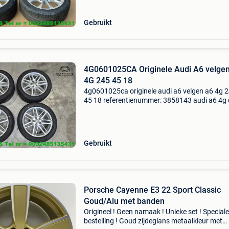
ba
Gebruikt
4G0601025CA Originele Audi A6 velge
4G 245 45 18
4g0601025ca originele audi a6 velgen a6 4g 
45 18 referentienummer: 3858143 audi a6 4g 
2011-2018 originele velgen aluminium velgen
lichtmetalen velgen originele audi velgen velg
banden d
Gebruikt
Porsche Cayenne E3 22 Sport Classic
Goud/Alu met banden
Origineel ! Geen namaak ! Unieke set ! Speciale
bestelling ! Goud zijdeglans metaalkleur met