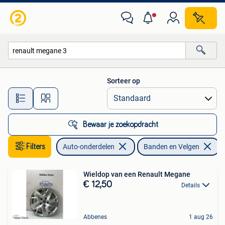
Banden en Velgen
Sorteer op
Alle afstanden…
Bewaar je zoekopdracht
Filters
Auto-onderdelen
Banden en Velgen
V
Wieldop van een Renault Megane
€ 12,50
Details
Abbenes
1 aug 26