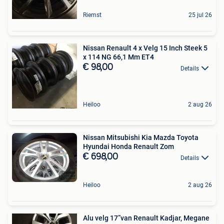
Riemst
25 jul 26
Nissan Renault 4 x Velg 15 Inch Steek 5
x 114 NG 66,1 Mm ET4
€ 98,00
Details
Heiloo
2 aug 26
Nissan Mitsubishi Kia Mazda Toyota
Hyundai Honda Renault Zom
€ 698,00
Details
Heiloo
2 aug 26
Alu velg 17”van Renault Kadjar, Megane