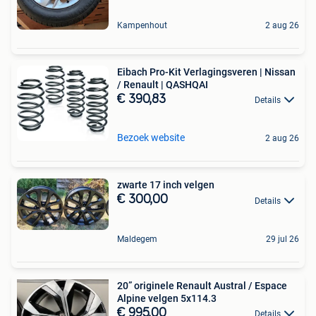
Kampenhout
2 aug 26
Eibach Pro-Kit Verlagingsveren | Nissan
/ Renault | QASHQAI
€ 390,83
Details
Bezoek website
2 aug 26
zwarte 17 inch velgen
€ 300,00
Details
Maldegem
29 jul 26
20” originele Renault Austral / Espace
Alpine velgen 5x114.3
€ 995,00
Details