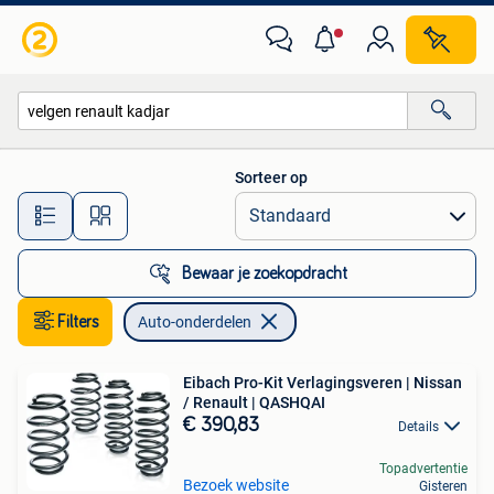
Auto-onderdelen
Sorteer op
Alle afstanden…
Bewaar je zoekopdracht
Filters
Auto-onderdelen
Eibach Pro-Kit Verlagingsveren | Nissan
/ Renault | QASHQAI
€ 390,83
Details
Topadvertentie
Bezoek website
Gisteren