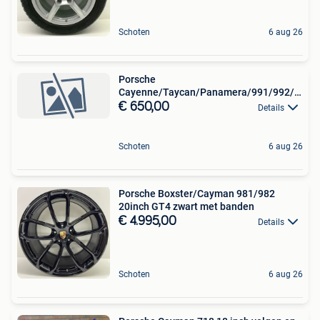
Schoten
6 aug 26
Porsche
Cayenne/Taycan/Panamera/991/992/...
20/21/22 banden
€ 650,00
Details
Schoten
6 aug 26
Porsche Boxster/Cayman 981/982
20inch GT4 zwart met banden
€ 4.995,00
Details
Schoten
6 aug 26