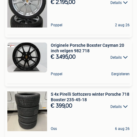
€ 2.195,00
Details
Poppel
2 aug 26
Originele Porsche Boxster Cayman 20
inch velgen 982 718
€ 3.495,00
Details
Poppel
Eergisteren
S 4x Pirelli Sottozero winter Porsche 718
Boxster 235-45-18
€ 399,00
Details
Oss
6 aug 26