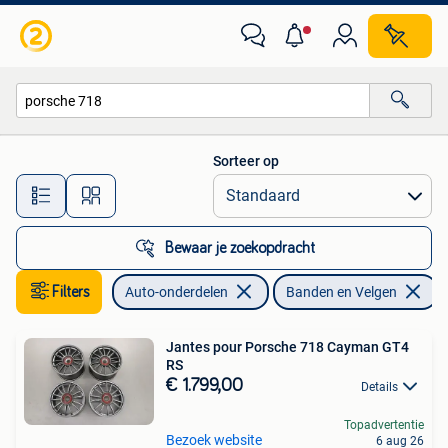
Banden en Velgen
Sorteer op
Alle afstanden…
Bewaar je zoekopdracht
Filters
Auto-onderdelen
Banden en Velgen
V
Jantes pour Porsche 718 Cayman GT4
RS
€ 1.799,00
Details
Topadvertentie
Bezoek website
6 aug 26