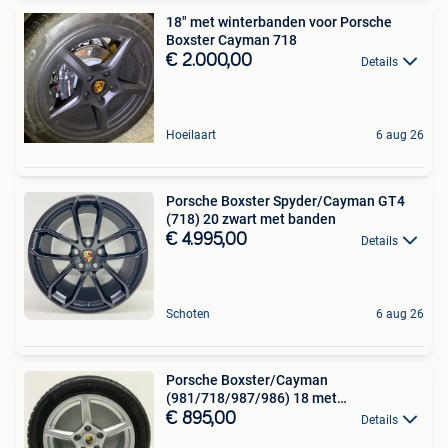
18" met winterbanden voor Porsche
Boxster Cayman 718
€ 2.000,00
Details
Hoeilaart
6 aug 26
Porsche Boxster Spyder/Cayman GT4
(718) 20 zwart met banden
€ 4.995,00
Details
Schoten
6 aug 26
Porsche Boxster/Cayman
(981/718/987/986) 18 met
winterbanden
€ 895,00
Details