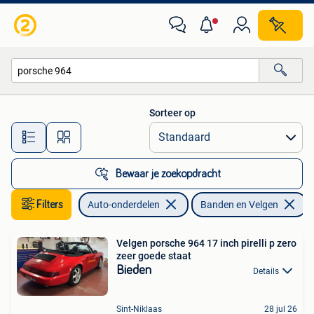
Banden en Velgen
Sorteer op
Alle afstanden…
Bewaar je zoekopdracht
Filters
Auto-onderdelen
Banden en Velgen
V
Velgen porsche 964 17 inch pirelli p zero
zeer goede staat
Bieden
Details
Sint-Niklaas
28 jul 26