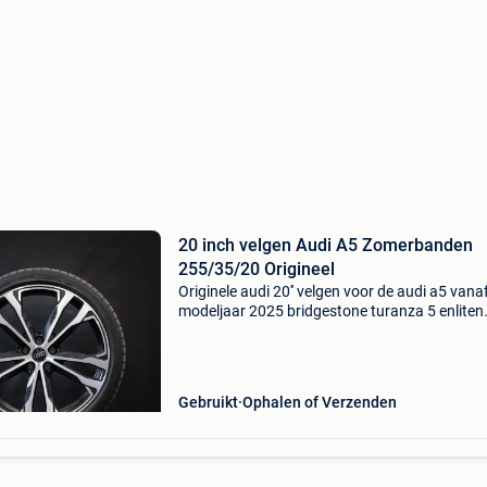
20 inch velgen Audi A5 Zomerbanden
255/35/20 Origineel
Originele audi 20'' velgen voor de audi a5 vana
modeljaar 2025 bridgestone turanza 5 enliten
245/35/20 98y ao 81/2j x 20 dot code: 1425
et waarde : 46 origineel onderdeel nummer:
8b36010
Gebruikt
Ophalen of Verzenden