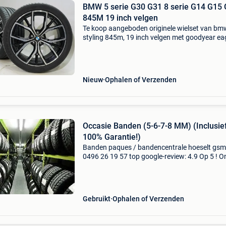
BMW 5 serie G30 G31 8 serie G14 G15
845M 19 inch velgen
Te koop aangeboden originele wielset van bm
styling 845m, 19 inch velgen met goodyear eag
asymmetric 3 zomerbanden. Deze velgen zijn
originele velgen van het merk bmw en geschik
voor: bmw 5 se
Nieuw
Ophalen of Verzenden
Occasie Banden (5-6-7-8 MM) (Inclusie
100% Garantie!)
Banden paques / bandencentrale hoeselt gsm
0496 26 19 57 top google-review: 4.9 Op 5 ! O
banden zijn afkomstig van leaseauto's . Er wo
alleen a-merken verkocht in occasie banden
(michelin,
Gebruikt
Ophalen of Verzenden