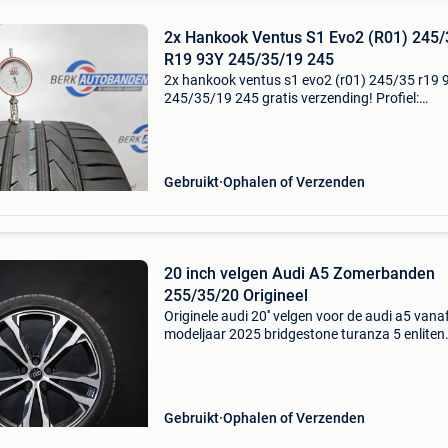
2x Hankook Ventus S1 Evo2 (R01) 245/
R19 93Y 245/35/19 245
2x hankook ventus s1 evo2 (r01) 245/35 r19 
245/35/19 245 gratis verzending! Profiel:
+-5.5/5Mm / 2 stuks / €70 per stuk / (dot:462
(niet tevreden geld terug garantie) montagek
€30
Gebruikt
Ophalen of Verzenden
20 inch velgen Audi A5 Zomerbanden
255/35/20 Origineel
Originele audi 20'' velgen voor de audi a5 vana
modeljaar 2025 bridgestone turanza 5 enliten
245/35/20 98y ao 81/2j x 20 dot code: 1425
et waarde : 46 origineel onderdeel nummer:
8b36010
Gebruikt
Ophalen of Verzenden