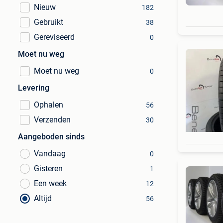
Nieuw
182
Gebruikt
38
Gereviseerd
0
Moet nu weg
Moet nu weg
0
Levering
Ophalen
56
Verzenden
30
Aangeboden sinds
Vandaag
0
Gisteren
1
Een week
12
Altijd
56