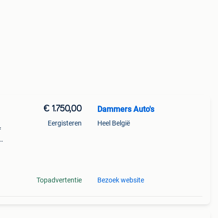
€ 1.750,00
Dammers Auto's
Eergisteren
Heel België
f
/1625
Topadvertentie
Bezoek website