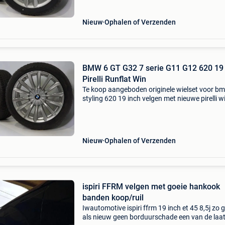
en geschi
Nieuw
Ophalen of Verzenden
BMW 6 GT G32 7 serie G11 G12 620 19 
Pirelli Runflat Win
Te koop aangeboden originele wielset voor b
styling 620 19 inch velgen met nieuwe pirelli w
sottozero 3 runflat winterbanden. Deze velgen
originele velgen van het merk bmw en geschik
Nieuw
Ophalen of Verzenden
ispiri FFRM velgen met goeie hankook
banden koop/ruil
Iwautomotive ispiri ffrm 19 inch et 45 8,5j zo 
als nieuw geen borduurschade een van de laa