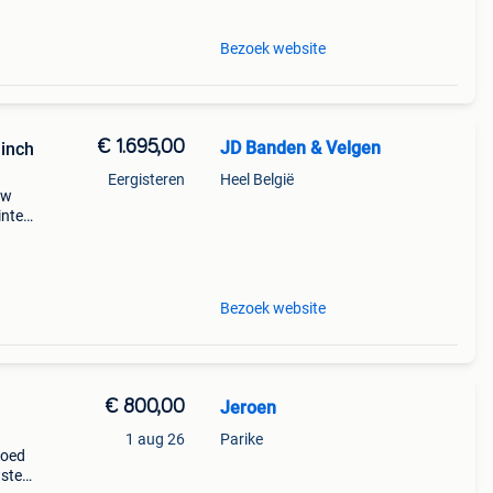
Bezoek website
€ 1.695,00
JD Banden & Velgen
inch
Eergisteren
Heel België
mw
inter
 zijn
t voor
Bezoek website
€ 800,00
Jeroen
1 aug 26
Parike
goed
tste