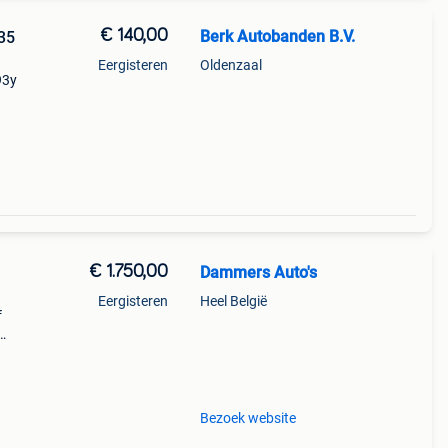
€ 140,00
Berk Autobanden B.V.
35
Eergisteren
Oldenzaal
93y
2)
osten
€ 1.750,00
Dammers Auto's
Eergisteren
Heel België
f
/1625
Bezoek website