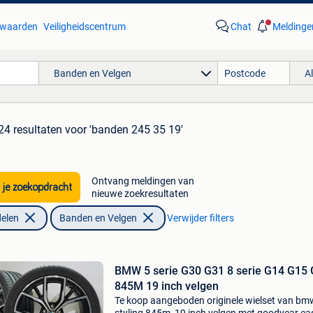
waarden
Veiligheidscentrum
Chat
Meldinge
Banden en Velgen
A
24 resultaten
voor 'banden 245 35 19'
Ontvang meldingen van
 je zoekopdracht
nieuwe zoekresultaten
elen
Banden en Velgen
Verwijder filters
BMW 5 serie G30 G31 8 serie G14 G15
845M 19 inch velgen
Te koop aangeboden originele wielset van bm