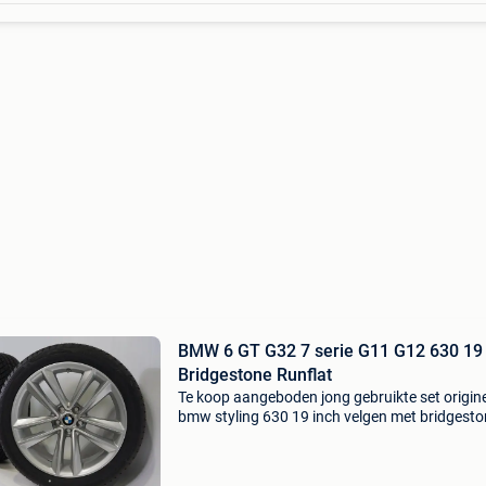
BMW 6 GT G32 7 serie G11 G12 630 19 
Bridgestone Runflat
Te koop aangeboden jong gebruikte set origin
bmw styling 630 19 inch velgen met bridgest
blizzak lm001 * runflat winterbanden. Deze ve
zijn originele velgen van het merk bmw en ges
voor