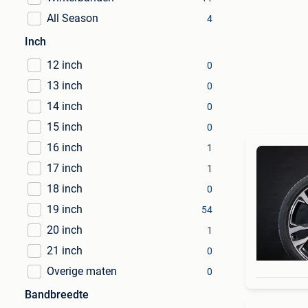
All Season
4
Inch
12 inch
0
13 inch
0
14 inch
0
15 inch
0
16 inch
1
17 inch
1
18 inch
0
19 inch
54
20 inch
1
21 inch
0
Overige maten
0
Bandbreedte