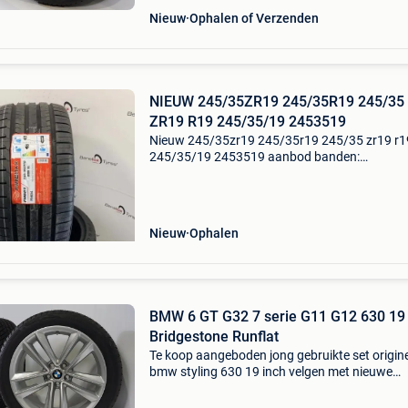
Nieuw
Ophalen of Verzenden
NIEUW 245/35ZR19 245/35R19 245/35
ZR19 R19 245/35/19 2453519
Nieuw 245/35zr19 245/35r19 245/35 zr19 r1
245/35/19 2453519 aanbod banden:
autoband(en): bandenmaat: 245/35r19 93w e
load merk: firemax type: fm601 season: zomer
profiel: nieuw aantal: 6 stuks (o
Nieuw
Ophalen
BMW 6 GT G32 7 serie G11 G12 630 19 
Bridgestone Runflat
Te koop aangeboden jong gebruikte set origin
bmw styling 630 19 inch velgen met nieuwe
bridgestone blizzak lm001 * runflat winterban
Deze velgen zijn originele velgen van het mer