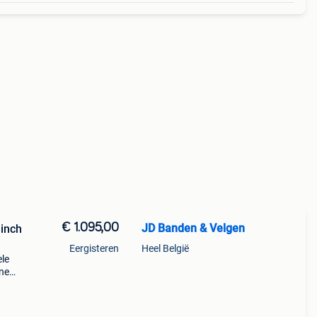
€ 1.095,00
JD Banden & Velgen
inch
Eergisteren
Heel België
ele
one
lgen
chikt