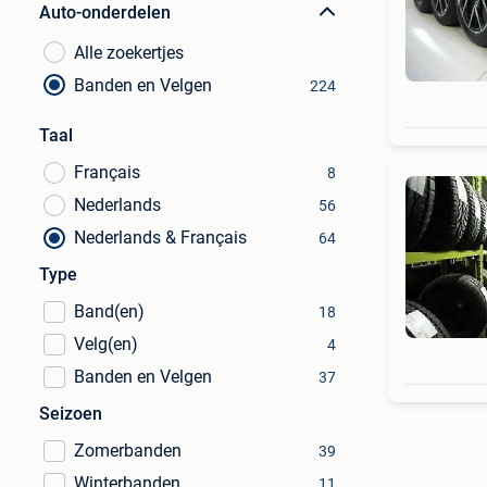
Auto-onderdelen
Alle zoekertjes
Banden en Velgen
224
Taal
Français
8
Nederlands
56
Nederlands & Français
64
Type
Band(en)
18
Velg(en)
4
Banden en Velgen
37
Seizoen
Zomerbanden
39
Winterbanden
11