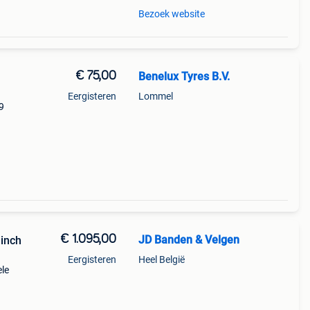
Bezoek website
€ 75,00
Benelux Tyres B.V.
Eergisteren
Lommel
9
xtra
€ 1.095,00
JD Banden & Velgen
inch
Eergisteren
Heel België
ele
den.
k bmw