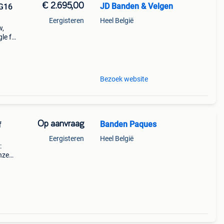
€ 2.695,00
JD Banden & Velgen
 G16
Eergisteren
Heel België
w,
le f1
t
Bezoek website
Op aanvraag
Banden Paques
f
Eergisteren
Heel België
:
nze
rdt