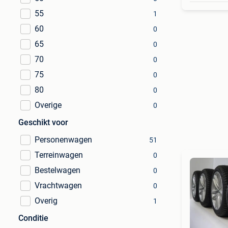
55
1
60
0
65
0
70
0
75
0
80
0
Overige
0
Geschikt voor
Personenwagen
51
Terreinwagen
0
Bestelwagen
0
Vrachtwagen
0
Overig
1
Conditie