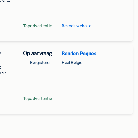
le f1
t
Topadvertentie
Bezoek website
Op aanvraag
Banden Paques
f
Eergisteren
Heel België
:
nze
rdt
Topadvertentie