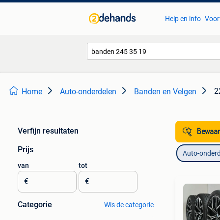
Help en info
Voor
2
Home
Auto-onderdelen
Banden en Velgen
Verfijn resultaten
Bewaar
Prijs
Auto-onderd
van
tot
€
€
Categorie
Wis de categorie