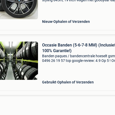
styling 845m, 19 inch velgen met goodyear eag
asymmetric 3 zomerbanden. Deze velgen zijn
originele velgen van het merk bmw en geschik
voor: bmw 5 se
Nieuw
Ophalen of Verzenden
Occasie Banden (5-6-7-8 MM) (Inclusie
100% Garantie!)
Banden paques / bandencentrale hoeselt gsm
0496 26 19 57 top google-review: 4.9 Op 5 ! O
banden zijn afkomstig van leaseauto's . Er wo
alleen a-merken verkocht in occasie banden
(michelin,
Gebruikt
Ophalen of Verzenden