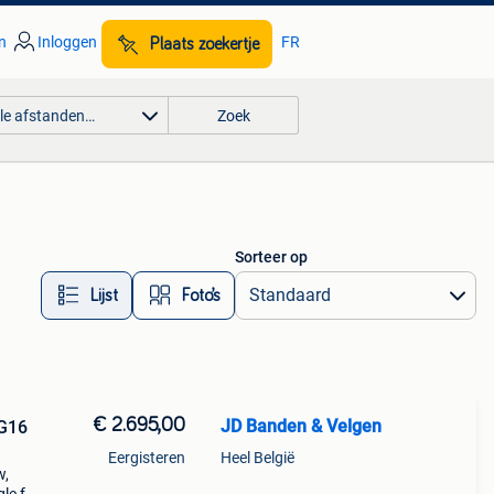
n
Inloggen
FR
Plaats zoekertje
lle afstanden…
Zoek
Sorteer op
Lijst
Foto’s
€ 2.695,00
JD Banden & Velgen
 G16
Eergisteren
Heel België
w,