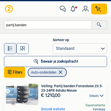
Auto-onderdelen
Sorteer op
Alle afstanden…
Bewaar je zoekopdracht
Filters
Auto-onderdelen
Veiling: Partij banden Forcestone 23.5-
25-24PR 4stuks Nieuw
€ 1.210,00
Details
Topadvertentie
Bezoek website
Vandaag