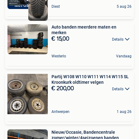
Met Garantie
Diest
5 aug 26
Auto banden meerdere maten en
merken
€ 15,00
Details
Westerlo
Vandaag
Partij W108 W110 W111 W114 W115 SL
Kroonkurk oldtimer velgen
€ 200,00
Details
Antwerpen
1 aug 26
Nieuw/Occasie, Bandencentrale
zomer/winter/4seizoenen banden