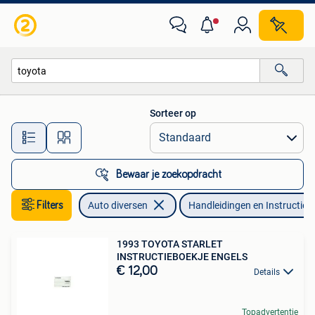
Handleidingen en Instructieboekjes
Sorteer op
Alle afstanden…
Bewaar je zoekopdracht
Filters
Auto diversen
Handleidingen en Instructieb
1993 TOYOTA STARLET
INSTRUCTIEBOEKJE ENGELS
€ 12,00
Details
Topadvertentie