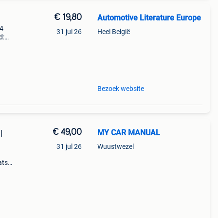
€ 19,80
Automotive Literature Europe
14
31 jul 26
Heel België
d:
esel
Bezoek website
€ 49,00
MY CAR MANUAL
|
31 jul 26
Wuustwezel
ats
ren
j45)