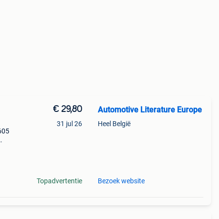
€ 29,80
Automotive Literature Europe
31 jul 26
Heel België
605
ll4,
Topadvertentie
Bezoek website