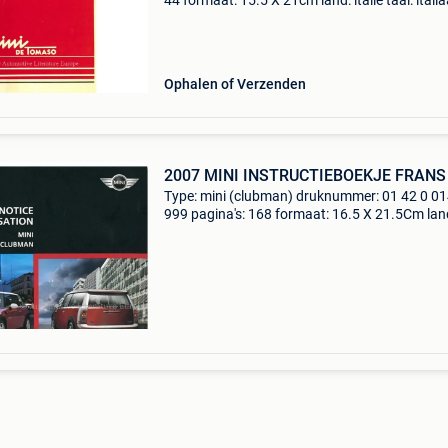
44 formaat: 15.5 X 21cm land: italië taal: itali
jaar: 03.1977 Opmerkingen: 1.3, 77Pk conditie
9/10 automotive literature europe tolstraat 31
Ophalen of Verzenden
2007 MINI INSTRUCTIEBOEKJE FRANS
Type: mini (clubman) druknummer: 01 42 0 0
999 pagina's: 168 formaat: 16.5 X 21.5Cm lan
grootbrittanië taal: frans jaar: 11.2007
Opmerkingen: one, cooper, cooper s, cooper di
conditie: 8/1