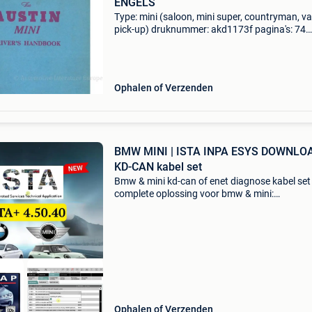
ENGELS
Type: mini (saloon, mini super, countryman, va
pick-up) druknummer: akd1173f pagina's: 74
formaat: 14 x 22cm land: grootbrittanië taal: 
jaar: 03.1962 Opmerkingen: 0.8, 34Pk conditie
8/10
Ophalen of Verzenden
BMW MINI | ISTA INPA ESYS DOWNLO
KD-CAN kabel set
Bmw & mini kd-can of enet diagnose kabel set
complete oplossing voor bmw & mini:
werkplaatssoftware + diagnose + coderen +
programmeren. Inclusief keuze uit de kabel set
enet obd2 kabel (rj4
Ophalen of Verzenden