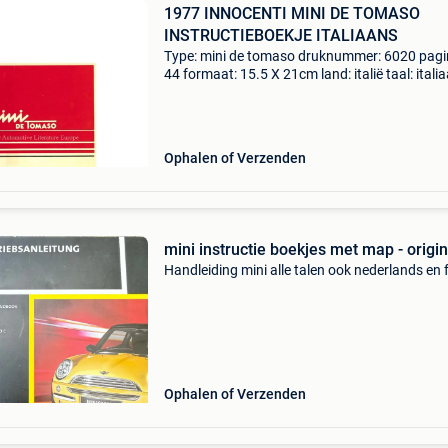
1977 INNOCENTI MINI DE TOMASO
INSTRUCTIEBOEKJE ITALIAANS
Type: mini de tomaso druknummer: 6020 pagin
44 formaat: 15.5 X 21cm land: italië taal: itali
jaar: 03.1977 Opmerkingen: 1.3, 77Pk conditie
9/10 automotive literature europe tolstraat 31
Ophalen of Verzenden
mini instructie boekjes met map - origi
Handleiding mini alle talen ook nederlands en 
Ophalen of Verzenden