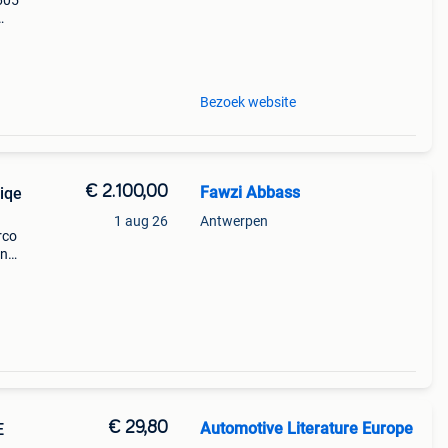
605
ll4,
Bezoek website
€ 2.100,00
Fawzi Abbass
iqe
1 aug 26
Antwerpen
rco
en
Zie
€ 29,80
Automotive Literature Europe
E