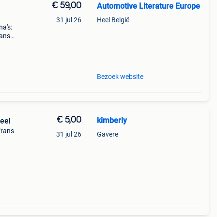
€ 59,00
Automotive Literature Europe
31 jul 26
Heel België
a's:
aans
:
 7
Bezoek website
€ 5,00
kimberly
neel
frans
31 jul 26
Gavere