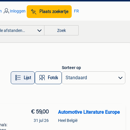
n
Inloggen
FR
Plaats zoekertje
lle afstanden…
Zoek
Sorteer op
Lijst
Foto’s
€ 59,00
Automotive Literature Europe
31 jul 26
Heel België
a's: