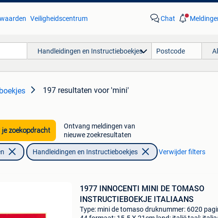
waarden
Veiligheidscentrum
Chat
Meldinge
Handleidingen en Instructieboekjes
A
197 resultaten
voor 'mini'
eboekjes
Ontvang meldingen van
 je zoekopdracht
nieuwe zoekresultaten
en
Handleidingen en Instructieboekjes
Verwijder filters
1977 INNOCENTI MINI DE TOMASO
INSTRUCTIEBOEKJE ITALIAANS
Type: mini de tomaso druknummer: 6020 pagin