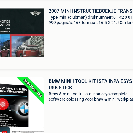
2007 MINI INSTRUCTIEBOEKJE FRANS
Type: mini (clubman) druknummer: 01 42 0 0
999 pagina's: 168 formaat: 16.5 X 21.5Cm lan
grootbrittanië taal: frans jaar: 11.2007
Opmerkingen: one, cooper, cooper s, cooper di
conditie: 8/1
BMW MINI | TOOL KIT ISTA INPA ESYS 
USB STICK
Bmw & mini tool kit ista inpa esys complete
software oplossing voor bmw & mini: werkpla
software + diagnose + coderen + programme
geschikt voor de kabel sets: enet obd2 kabel (r
→ vo