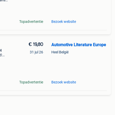
aans
:
 7
Topadvertentie
Bezoek website
€ 19,80
Automotive Literature Europe
14
31 jul 26
Heel België
d:
esel
Topadvertentie
Bezoek website