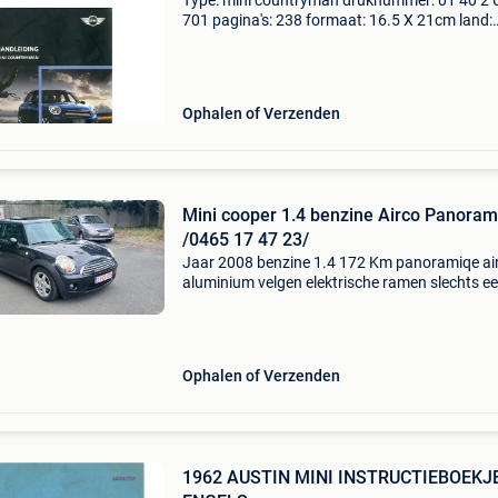
Type: mini countryman druknummer: 01 40 2 
701 pagina's: 238 formaat: 16.5 X 21cm land:
engeland taal: nederlands jaar: 07.2010
Opmerkingen: one, cooper, cooper s, cooper s a
one d, cooper
Ophalen of Verzenden
Mini cooper 1.4 benzine Airco Panoram
/0465 17 47 23/
Jaar 2008 benzine 1.4 172 Km panoramiqe ai
aluminium velgen elektrische ramen slechts e
klein ongelukje achter het bestuurdersportier. 
foto. 0465 17 47 23
Ophalen of Verzenden
1962 AUSTIN MINI INSTRUCTIEBOEKJ