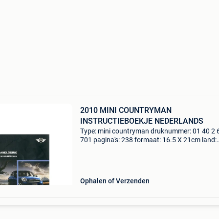
2010 MINI COUNTRYMAN
INSTRUCTIEBOEKJE NEDERLANDS
Type: mini countryman druknummer: 01 40 2 
701 pagina's: 238 formaat: 16.5 X 21cm land:
engeland taal: nederlands jaar: 07.2010
Opmerkingen: one, cooper, cooper s, cooper s a
one d, cooper
Ophalen of Verzenden