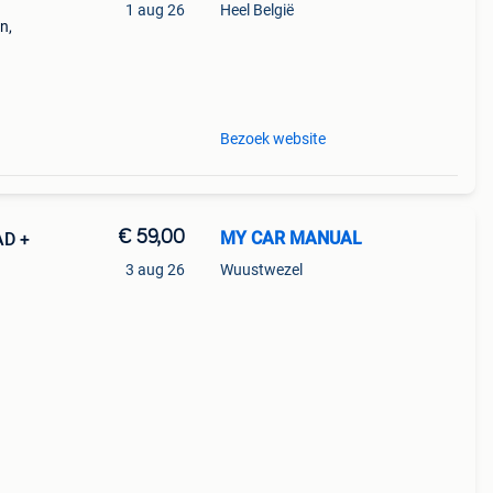
1 aug 26
Heel België
n,
engels
:
Bezoek website
€ 59,00
MY CAR MANUAL
AD +
3 aug 26
Wuustwezel
s: