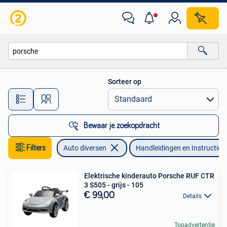
Handleidingen en Instructieboekjes
Sorteer op
Alle afstanden…
Bewaar je zoekopdracht
Filters
Auto diversen
Handleidingen en Instructieb
Elektrische kinderauto Porsche RUF CTR
3 S505 - grijs - 105
€ 99,00
Details
Topadvertentie