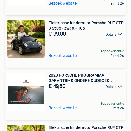
Bezoek website
3 mrt 26
Elektrische kinderauto Porsche RUF CTR
3 S505 - zwart - 105
€ 99,00
Details
Topadvertentie
Bezoek website
3 mrt 26
2020 PORSCHE PROGRAMMA
GARANTIE- & ONDERHOUDBOEK
NEDERLANDS
€ 49,80
Details
Topadvertentie
Bezoek website
3 mrt 26
Elektrische kinderauto Porsche RUF CTR