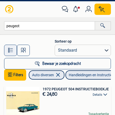
Handleidingen en Instructieboekjes
Sorteer op
Alle afstanden…
Bewaar je zoekopdracht
Filters
Auto diversen
Handleidingen en Instructieb
1972 PEUGEOT 504 INSTRUCTIEBOEKJE
€ 24,80
Details
Topadvertentie