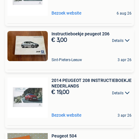
Bezoek website
6 aug 26
Instructieboekje peugeot 206
€ 3,00
Details
Sint-Pieters-Leeuw
3 apr 26
2014 PEUGEOT 208 INSTRUCTIEBOEKJE
NEDERLANDS
€ 19,00
Details
Bezoek website
3 apr 26
Peugeot 504