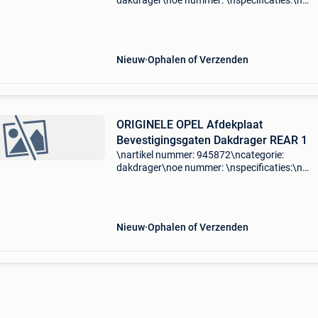
dakdrager\noe nummer: \nspecificaties:\n
\npassend op: opel zafira b (a05) 1.6\Nopel z
b (a05) 1.6\Nopel zafira b (a05) 1.6 Cng\nope
zafira b (a05) 1.6 Cng t
Nieuw
Ophalen of Verzenden
ORIGINELE OPEL Afdekplaat
Bevestigingsgaten Dakdrager REAR 1
\nartikel nummer: 945872\ncategorie:
dakdrager\noe nummer: \nspecificaties:\n
\npassend op: opel astra h (l48) 1.3 Cdti\nope
astra h (l48) 1.4\Nopel astra h (l48) 1.4\Nope
astra h (l48) 1.4 Lpg\nope
Nieuw
Ophalen of Verzenden