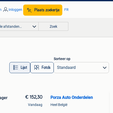
n
Inloggen
FR
Plaats zoekertje
lle afstanden…
Zoek
Sorteer op
Lijst
Foto’s
€ 152,30
Porza Auto Onderdelen
ager
Vandaag
Heel België