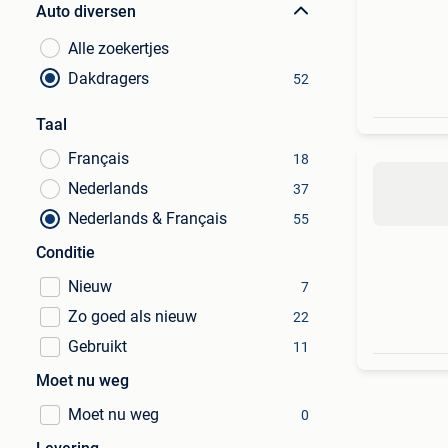
Auto diversen
Alle zoekertjes
Dakdragers
52
Taal
Français
18
Nederlands
37
Nederlands & Français
55
Conditie
Nieuw
7
Zo goed als nieuw
22
Gebruikt
11
Moet nu weg
Moet nu weg
0