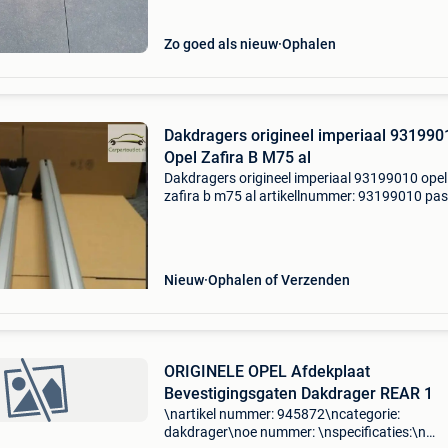
Zo goed als nieuw
Ophalen
Dakdragers origineel imperiaal 931990
Opel Zafira B M75 al
Dakdragers origineel imperiaal 93199010 opel
zafira b m75 al artikellnummer: 93199010 pas
modellen: opel zafira b m75 2005 - 2015 extra
opmerkingen: voor model zonder de van fabrie
gemonteerde
Nieuw
Ophalen of Verzenden
ORIGINELE OPEL Afdekplaat
Bevestigingsgaten Dakdrager REAR 1
\nartikel nummer: 945872\ncategorie:
dakdrager\noe nummer: \nspecificaties:\n