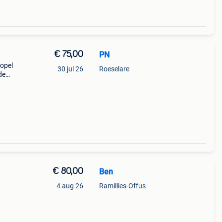
€ 75,00
PN
 opel
30 jul 26
Roeselare
de
€ 80,00
Ben
4 aug 26
Ramillies-Offus