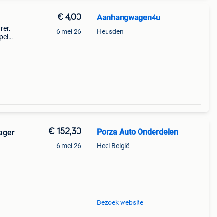
€ 4,00
Aanhangwagen4u
rer,
6 mei 26
Heusden
pel
et
(
€ 152,30
Porza Auto Onderdelen
ager
6 mei 26
Heel België
afira
l
Bezoek website