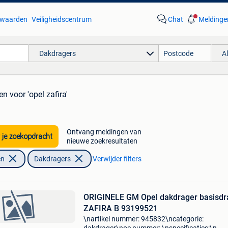
waarden
Veiligheidscentrum
Chat
Meldinge
Dakdragers
A
ten
voor 'opel zafira'
Ontvang meldingen van
 je zoekopdracht
nieuwe zoekresultaten
en
Dakdragers
Verwijder filters
ORIGINELE GM Opel dakdrager basisdr
ZAFIRA B 93199521
\nartikel nummer: 945832\ncategorie: