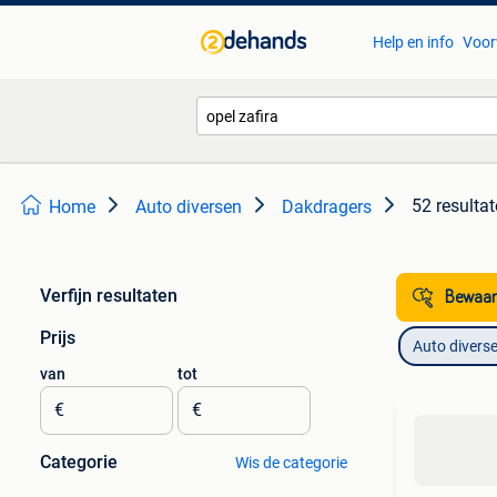
Help en info
Voor
52 resulta
Home
Auto diversen
Dakdragers
Verfijn resultaten
Bewaar
Prijs
Auto divers
van
tot
€
€
Categorie
Wis de categorie