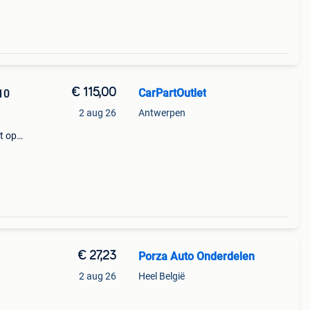
€ 115,00
CarPartOutlet
10
2 aug 26
Antwerpen
t op
k af
€ 27,23
Porza Auto Onderdelen
2 aug 26
Heel België