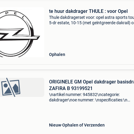
te huur dakdrager THULE : voor Opel
Thule dakdragerset voor: opel astra sports tou
5-dr estate, 10-15 (met geïntgreerde dakrail) o
astra sports tourer, 5-dr estate, vanaf 2016 m
glad dak opel insignia, 5-dr estate, 08–17, 17- 
Ophalen
ORIGINELE GM Opel dakdrager basisdr
ZAFIRA B 93199521
\nartikel nummer: 945832\ncategorie:
dakdrager\noe nummer: \nspecificaties:\n
\npassend op: opel zafira b (a05) 1.6\Nopel z
b (a05) 1.6\Nopel zafira b (a05) 1.6 Cng\nope
zafira b (a05) 1.6 Cng t
Nieuw
Ophalen of Verzenden