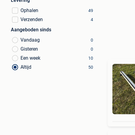
Levering
Ophalen
49
Verzenden
4
Aangeboden sinds
Vandaag
0
Gisteren
0
Een week
10
Altijd
50