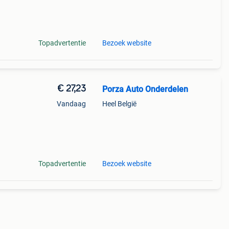
afira
l
Topadvertentie
Bezoek website
€ 27,23
Porza Auto Onderdelen
Vandaag
Heel België
l
l
Topadvertentie
Bezoek website