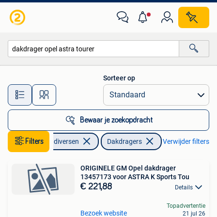
Dakdragers
Sorteer op
Alle afstanden…
Bewaar je zoekopdracht
Filters
Auto diversen
Dakdragers
Verwijder filters
ORIGINELE GM Opel dakdrager
13457173 voor ASTRA K Sports Tou
€ 221,88
Details
Topadvertentie
Bezoek website
21 jul 26