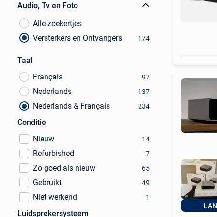
Audio, Tv en Foto
Alle zoekertjes
Versterkers en Ontvangers
174
Taal
Français
97
Nederlands
137
Nederlands & Français
234
Conditie
Nieuw
14
Refurbished
7
Zo goed als nieuw
65
Gebruikt
49
Niet werkend
1
LAN
Luidsprekersysteem