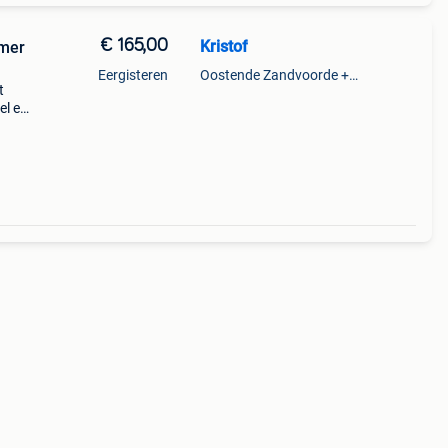
€ 165,00
Kristof
amer
Eergisteren
Oostende Zandvoorde +Oostende
t
el en