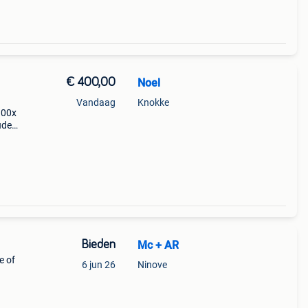
€ 400,00
Noel
Vandaag
Knokke
300x
uden
een
je
Bieden
Mc + AR
e of
6 jun 26
Ninove
,
 voor