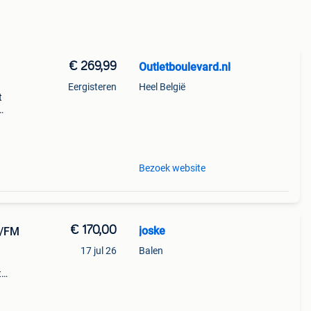
€ 269,99
Outletboulevard.nl
Eergisteren
Heel België
t
s
e :
Bezoek website
€ 170,00
joske
M/FM
17 jul 26
Balen
t