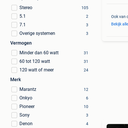
Stereo
105
5.1
2
Ook van 
Bekijk all
7.1
3
Overige systemen
3
Vermogen
Minder dan 60 watt
31
60 tot 120 watt
31
120 watt of meer
24
Merk
Marantz
12
Onkyo
6
Pioneer
10
Sony
3
Denon
4