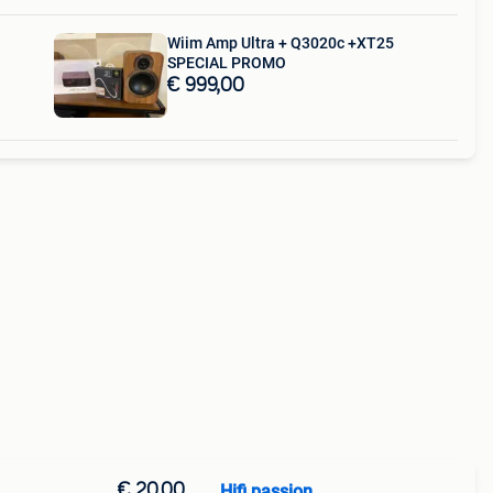
O
Wiim Amp Ultra + Q3020c +XT25
SPECIAL PROMO
€ 999,00
€ 20,00
Hifi passion