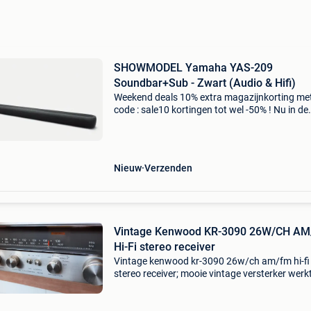
SHOWMODEL Yamaha YAS-209
Soundbar+Sub - Zwart (Audio & Hifi)
Weekend deals 10% extra magazijnkorting me
code : sale10 kortingen tot wel -50% ! Nu in de
aanbieding van € 349,99 voor € 269,99! Grati
verzending 10% extra magazijnkorting met cod
sale
Nieuw
Verzenden
Vintage Kenwood KR-3090 26W/CH A
Hi-Fi stereo receiver
Vintage kenwood kr-3090 26w/ch am/fm hi-fi
stereo receiver; mooie vintage versterker werk
perfekt