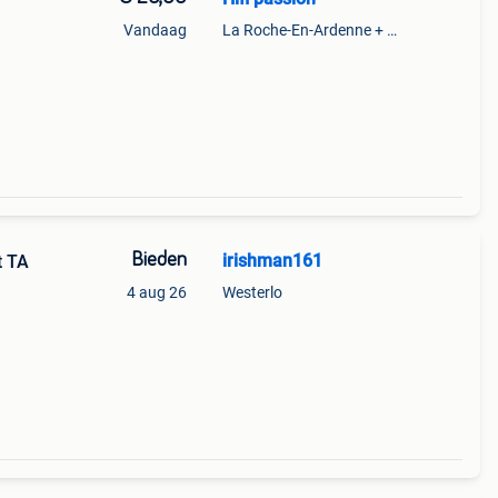
Vandaag
La Roche-En-Ardenne + Partie De Marcourt
Bieden
irishman161
t TA
4 aug 26
Westerlo