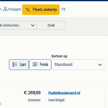
n
Inloggen
FR
Plaats zoekertje
lle afstanden…
Zoek
Sorteer op
Lijst
Foto’s
€ 269,99
Outletboulevard.nl
Gisteren
Heel België
t