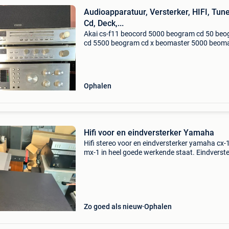
Audioapparatuur, Versterker, HIFI, Tune
Cd, Deck,...
Akai cs-f11 beocord 5000 beogram cd 50 be
cd 5500 beogram cd x beomaster 5000 beom
5500 beomaster 900 denon avr-1400 denon a
1708 denon rcd-100 dual ct 1640 dual cv 140
grundig ps 4500 gr
Ophalen
Hifi voor en eindversterker Yamaha
Hifi stereo voor en eindversterker yamaha cx-
mx-1 in heel goede werkende staat. Eindverste
zijpanelen ontbreken,maar zijn nog te bekome
Zo goed als nieuw
Ophalen