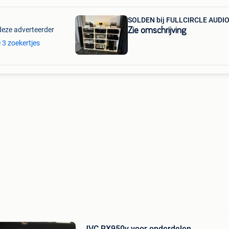
SOLDEN bij FULLCIRCLE AUDI
deze adverteerder
Zie omschrijving
e 3 zoekertjes
JVC RX950v voor onderdelen