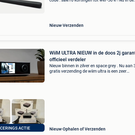
code : sale10 kortingen tot wel -50% ! Nu in de
aanbieding van € 349,99 voor € 269,99! Grati
verzending 10% extra magazijnkorting met cod
sale
Nieuw
Verzenden
WiiM ULTRA NIEUW in de doos 2j garantie
officieel verdeler
Nieuw binnen in zilver en space grey . Nu aan
gratis verzending de wiim ultra is een zeer
veelzijdige streamer , dac , voorversterker. Hi-r
audiostream kristalheldere muziek tot 24-bit/
CERINGS ACTIE
Nieuw
Ophalen of Verzenden