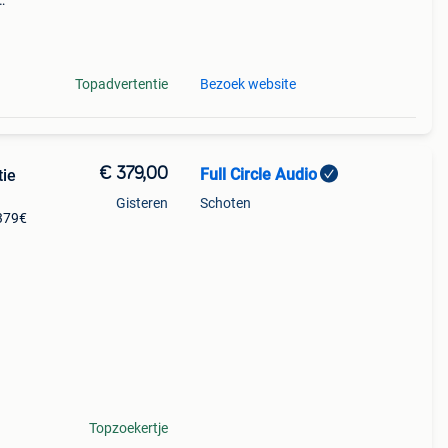
s
e :
Topadvertentie
Bezoek website
€ 379,00
Full Circle Audio
Gisteren
Schoten
 379€
es
192
Topzoekertje