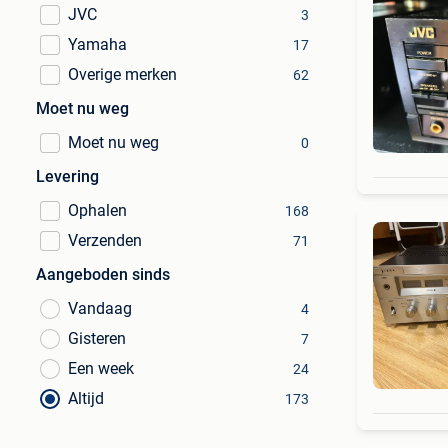
JVC
3
Yamaha
17
Overige merken
62
Moet nu weg
Moet nu weg
0
Levering
Ophalen
168
Verzenden
71
Aangeboden sinds
Vandaag
4
Gisteren
7
Een week
24
Altijd
173