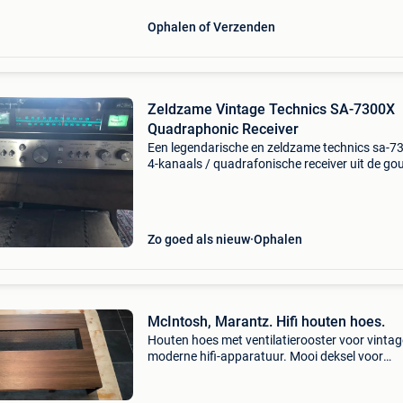
Ophalen of Verzenden
Zeldzame Vintage Technics SA-7300X
Quadraphonic Receiver
Een legendarische en zeldzame technics sa-7
4-kanaals / quadrafonische receiver uit de go
eeuw van de hifi (1974). Super goede staat g
gebreken alles werkt perfect heb een video als 
wilt
Zo goed als nieuw
Ophalen
McIntosh, Marantz. Hifi houten hoes.
Houten hoes met ventilatierooster voor vintag
moderne hifi-apparatuur. Mooi deksel voor
mcintosh, marantz etc... In bijna nieuwe staat
jarenlang onderhouden, groot en hoog genoeg