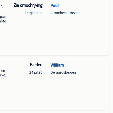
Zie omschrijving
Paul
r,
Eergisteren
Strombeek - Bever
ogram
aster
vr-
0
Bieden
William
1 en
24 jul 26
Geraardsbergen
rker
n.