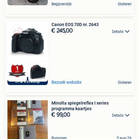
Begijnendijk
Gisteren
Canon EOS 70D nr. 2643
€ 245,00
Details
In & Verkoop
Bezoek website
Gisteren
Minolta spiegelreflex I series
programma kaartjes
€ 99,00
Details
Rummen
5 aug 26