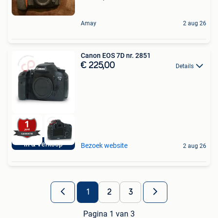
Amay
2 aug 26
Canon EOS 7D nr. 2851
€ 225,00
Details
In & Verkoop
Bezoek website
2 aug 26
1
2
3
Pagina 1 van 3