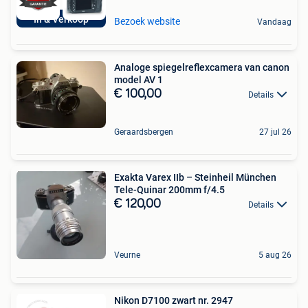
In & Verkoop
Bezoek website
Vandaag
Analoge spiegelreflexcamera van canon
model AV 1
€ 100,00
Details
Geraardsbergen
27 jul 26
Exakta Varex IIb – Steinheil München
Tele-Quinar 200mm f/4.5
€ 120,00
Details
Veurne
5 aug 26
Nikon D7100 zwart nr. 2947