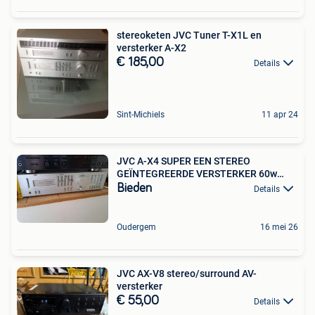
stereoketen JVC Tuner T-X1L en
versterker A-X2
€ 185,00
Details
Sint-Michiels
11 apr 24
JVC A-X4 SUPER EEN STEREO
GEÏNTEGREERDE VERSTERKER 60w
Nicke
Bieden
Details
Oudergem
16 mei 26
JVC AX-V8 stereo/surround AV-
versterker
€ 55,00
Details