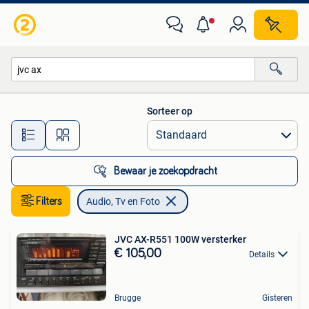
Audio, Tv en Foto
Sorteer op
Alle afstanden…
Bewaar je zoekopdracht
Filters
Audio, Tv en Foto
JVC AX-R551 100W versterker
€ 105,00
Details
Brugge
Gisteren