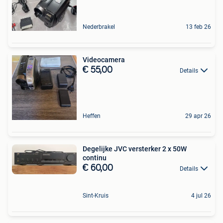
Nederbrakel
13 feb 26
Videocamera
€ 55,00
Details
Heffen
29 apr 26
Degelijke JVC versterker 2 x 50W
continu
€ 60,00
Details
Sint-Kruis
4 jul 26