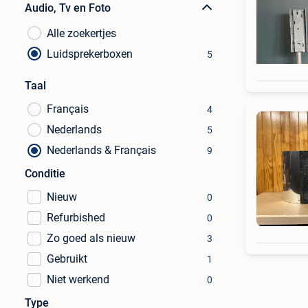
Audio, Tv en Foto
Alle zoekertjes
Luidsprekerboxen
5
Taal
Français
4
Nederlands
5
Nederlands & Français
9
Conditie
Nieuw
0
Refurbished
0
Zo goed als nieuw
3
Gebruikt
1
Niet werkend
0
Type