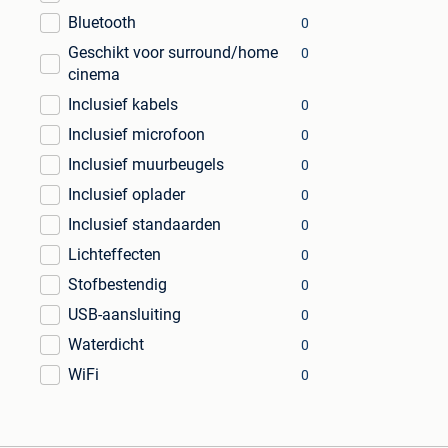
Bluetooth
0
Geschikt voor surround/home
0
cinema
Inclusief kabels
0
Inclusief microfoon
0
Inclusief muurbeugels
0
Inclusief oplader
0
Inclusief standaarden
0
Lichteffecten
0
Stofbestendig
0
USB-aansluiting
0
Waterdicht
0
WiFi
0