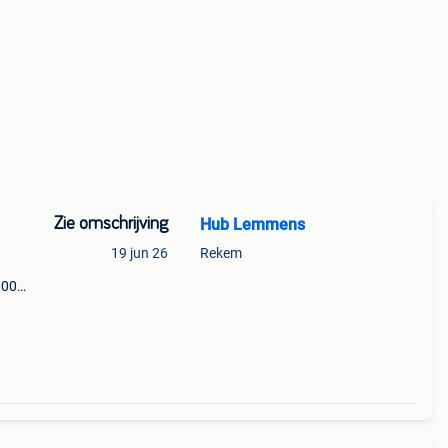
Zie omschrijving
Hub Lemmens
19 jun 26
Rekem
000
 laat
dat