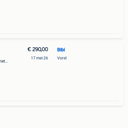
 kolom
en
€ 290,00
Bibi
17 mei 26
Vorst
het
cht,
mte.