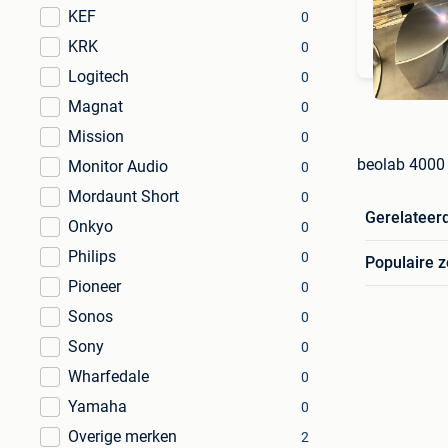
KEF
0
KRK
0
Logitech
0
Magnat
0
Mission
0
beolab 4000 
Monitor Audio
0
Mordaunt Short
0
Gerelateer
Onkyo
0
Philips
0
Populaire 
Pioneer
0
Sonos
0
Sony
0
Wharfedale
0
Yamaha
0
Overige merken
2