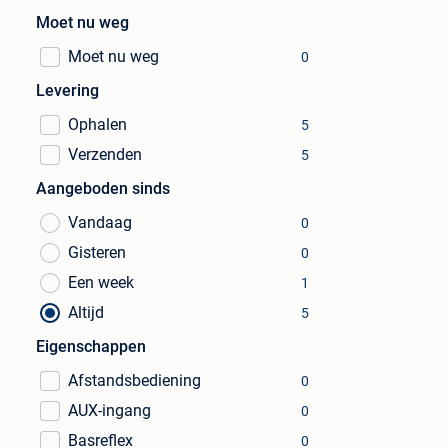
Moet nu weg
Moet nu weg
0
Levering
Ophalen
5
Verzenden
5
Aangeboden sinds
Vandaag
0
Gisteren
0
Een week
1
Altijd
5
Eigenschappen
Afstandsbediening
0
AUX-ingang
0
Basreflex
0