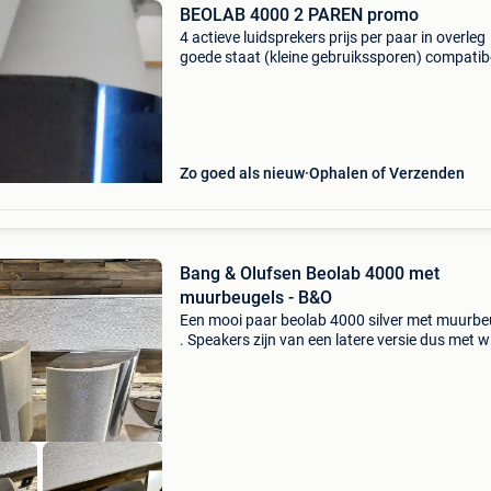
BEOLAB 4000 2 PAREN promo
4 actieve luidsprekers prijs per paar in overleg
goede staat (kleine gebruikssporen) compatib
met: jbl, jeff rowland studer, altec, thiel krell
accuphase amcron audioonderzoek audax bs
beyma behrin
Zo goed als nieuw
Ophalen of Verzenden
Bang & Olufsen Beolab 4000 met
muurbeugels - B&O
Een mooi paar beolab 4000 silver met muurbe
. Speakers zijn van een latere versie dus met w
foam en geen problemen meer dus . Zijn in zéé
mooie staat enkel 1 speaker heeft aan de
boven/voork