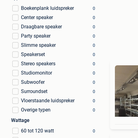
Boekenplank luidspreker
0
Center speaker
0
Draagbare speaker
0
Party speaker
0
Slimme speaker
0
Speakerset
0
Stereo speakers
0
Studiomonitor
0
Subwoofer
0
Surroundset
0
Vloerstaande luidspreker
0
Overige typen
0
Wattage
60 tot 120 watt
0