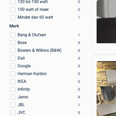
120 tot 150 watt
0
150 watt of meer
0
Minder dan 60 watt
1
Merk
Bang & Olufsen
1
Bose
0
Bowers & Wilkins (B&W)
0
Dali
0
Google
0
Harman Kardon
0
IKEA
0
Infinity
0
Jamo
0
JBL
1
JVC
0