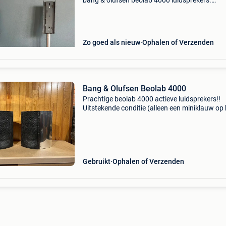
bang & olufsen beolab 4000 luidsprekers.
Uitgevoerd in aluminiumkleur, met een slanke
en brede ronde voet. De bevestigingsbeugels 
aansluit
Zo goed als nieuw
Ophalen of Verzenden
Bang & Olufsen Beolab 4000
Prachtige beolab 4000 actieve luidsprekers!!
Uitstekende conditie (alleen een miniklauw op 
linkerscherm, heel weinig zichtbaar). Klinkt sle
gecontroleerd, nooit gerepareerd, rookvrije rui
Gebruikt
Ophalen of Verzenden