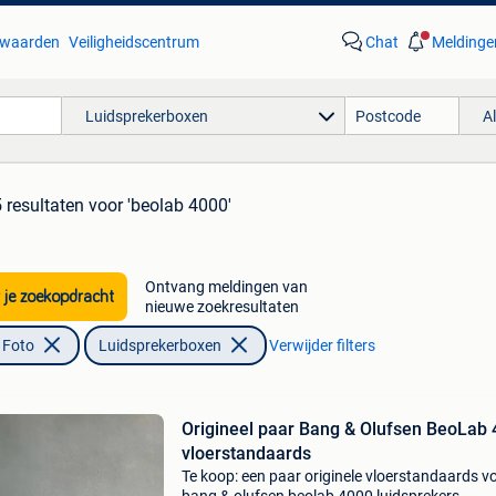
waarden
Veiligheidscentrum
Chat
Meldinge
Luidsprekerboxen
A
 resultaten
voor 'beolab 4000'
Ontvang meldingen van
 je zoekopdracht
nieuwe zoekresultaten
 Foto
Luidsprekerboxen
Verwijder filters
Origineel paar Bang & Olufsen BeoLab
vloerstandaards
Te koop: een paar originele vloerstandaards v