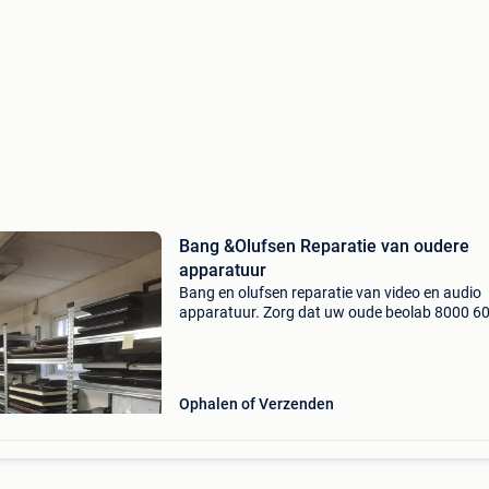
Bang &Olufsen Reparatie van oudere
apparatuur
Bang en olufsen reparatie van video en audio
apparatuur. Zorg dat uw oude beolab 8000 6
en 4000 luidsprekers in top conditie blijven, en
bij deze het demping materiaal vervangen, om
ze door
Ophalen of Verzenden