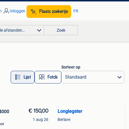
n
Inloggen
FR
Plaats zoekertje
lle afstanden…
Zoek
Sorteer op
Lijst
Foto’s
€ 150,00
Longlegster
 4000
1 aug 26
Berlare
oor