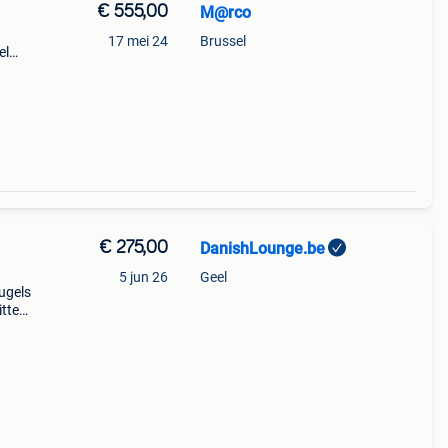
€ 555,00
M@rco
17 mei 24
Brussel
el
s
€ 275,00
DanishLounge.be
5 jun 26
Geel
ugels
itte
r