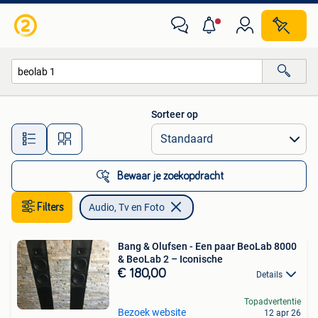
Audio, Tv en Foto
Sorteer op
Alle afstanden…
Bewaar je zoekopdracht
Filters
Audio, Tv en Foto
Bang & Olufsen - Een paar BeoLab 8000
& BeoLab 2 – Iconische
€ 180,00
Details
Topadvertentie
Bezoek website
12 apr 26