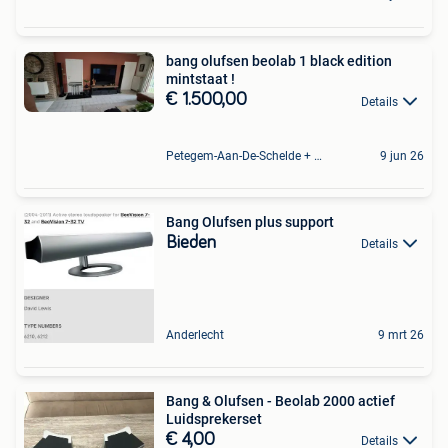
bang olufsen beolab 1 black edition
mintstaat !
€ 1.500,00
Details
Petegem-Aan-De-Schelde + Deel Van Oudenaarde
9 jun 26
Bang Olufsen plus support
Bieden
Details
Anderlecht
9 mrt 26
Bang & Olufsen - Beolab 2000 actief
Luidsprekerset
€ 4,00
Details