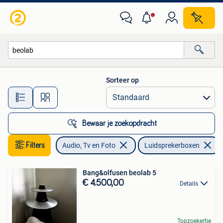
Luidsprekerboxen
Sorteer op
Alle afstanden…
Bewaar je zoekopdracht
Filters
Audio, Tv en Foto
Luidsprekerboxen
Bang&olfusen beolab 5
€ 4.500,00
Details
Topzoekertje