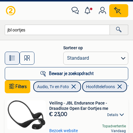
Hoofdtelefoons
Sorteer op
Alle afstanden…
Bewaar je zoekopdracht
Filters
Audio, Tv en Foto
Hoofdtelefoons
Ver
Veiling - JBL Endurance Pace -
Draadloze Open Ear Oortjes me
€ 23,00
Details
Topadvertentie
Bezoek website
Vandaag