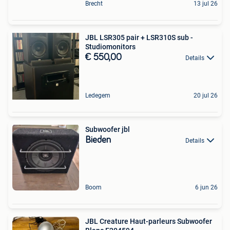
Brecht
13 jul 26
JBL LSR305 pair + LSR310S sub -
Studiomonitors
€ 550,00
Details
Ledegem
20 jul 26
Subwoofer jbl
Bieden
Details
Boom
6 jun 26
JBL Creature Haut-parleurs Subwoofer