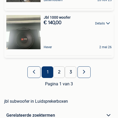
Letterhoutem
20 nov 25
Jbl 1000 woofer
€ 140,00
Details
Hever
2 mei 26
1
2
3
Pagina 1 van 3
jbl subwoofer in Luidsprekerboxen
Gerelateerde zoektermen