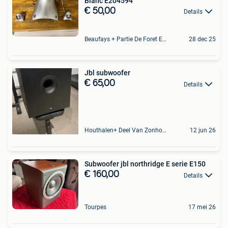
Blanc E204594
€ 50,00
Details
Beaufays + Partie De Foret Et De Tilff
28 dec 25
Jbl subwoofer
€ 65,00
Details
Houthalen+ Deel Van Zonhoven En Zolder
12 jun 26
Subwoofer jbl northridge E serie E150
€ 160,00
Details
Tourpes
17 mei 26