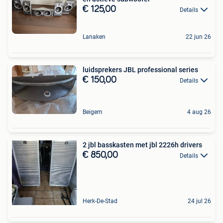
€ 125,00
Details
Lanaken
22 jun 26
luidsprekers JBL professional series
€ 150,00
Details
Beigem
4 aug 26
2 jbl basskasten met jbl 2226h drivers
€ 850,00
Details
Herk-De-Stad
24 jul 26