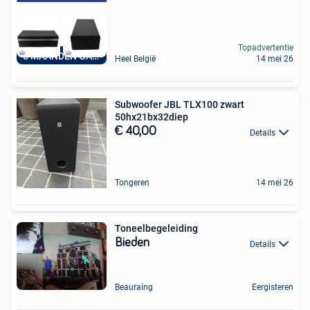
Topadvertentie
6 MAANDEN GARANTIE
Heel België
14 mei 26
Subwoofer JBL TLX100 zwart
50hx21bx32diep
€ 40,00
Details
Tongeren
14 mei 26
Toneelbegeleiding
Bieden
Details
Beauraing
Eergisteren