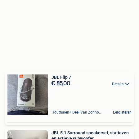
JBL Flip 7
€ 85,00
Details
Houthalen+ Deel Van Zonhoven En Zolder
Eergisteren
JBL 5.1 Surround speakerset, statieven
en actieve subwoofer