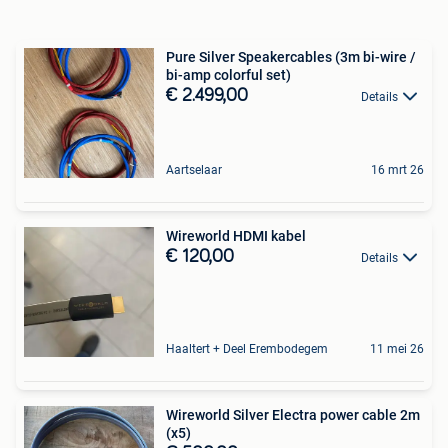
Pure Silver Speakercables (3m bi-wire /
bi-amp colorful set)
€ 2.499,00
Details
Aartselaar
16 mrt 26
Wireworld HDMI kabel
€ 120,00
Details
Haaltert + Deel Erembodegem
11 mei 26
Wireworld Silver Electra power cable 2m
(x5)