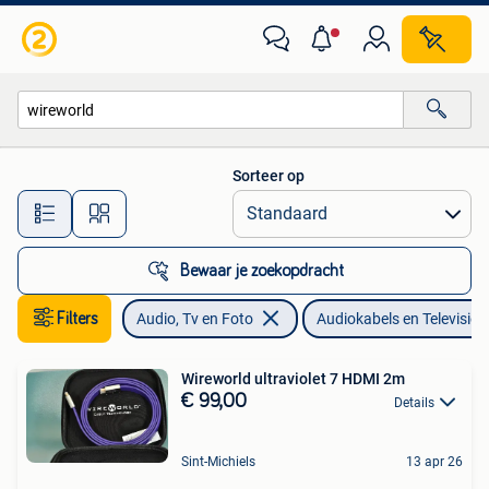
Audiokabels en Televisiekabels
Sorteer op
Alle afstanden…
Bewaar je zoekopdracht
Filters
Audio, Tv en Foto
Audiokabels en Televisiek
Wireworld ultraviolet 7 HDMI 2m
€ 99,00
Details
Sint-Michiels
13 apr 26