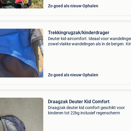
Zo goed als nieuw
Ophalen
Trekkingrugzak/kinderdrager
Deuter kid-aircomfort. Ideaal voor wandelinge
zowel vlakke wandelingen als in de bergen. Kin
stevig vast, voelt ook heel comfortabel voor d
volwassene die de rugzak draagt. Extra
opbergruimte
Zo goed als nieuw
Ophalen
Draagzak Deuter Kid Comfort
Draagzak deuter kid comfort geschikt voor
kinderen tot 22kg inclusief regenscherm