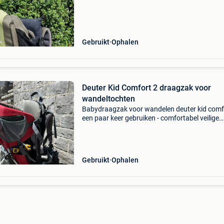
Gebruikt
Ophalen
Deuter Kid Comfort 2 draagzak voor
wandeltochten
Babydraagzak voor wandelen deuter kid comf
een paar keer gebruiken - comfortabel veilige
zitting-, rug- en heupverstevigingen zakken on
de stoel, rug en zijzakken op de heup + zijzakk
van ga
Gebruikt
Ophalen