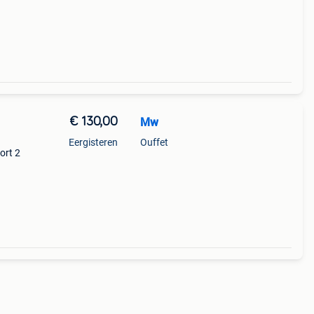
€ 130,00
Mw
Eergisteren
Ouffet
ort 2
der
en