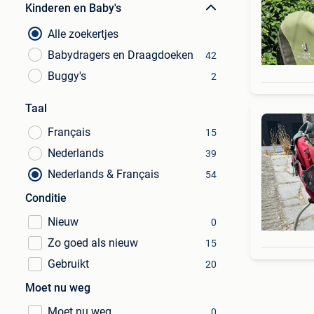
Kinderen en Baby's
Alle zoekertjes
Babydragers en Draagdoeken
42
Buggy's
2
Taal
Français
15
Nederlands
39
Nederlands & Français
54
Conditie
Nieuw
0
Zo goed als nieuw
15
Gebruikt
20
Moet nu weg
Moet nu weg
0