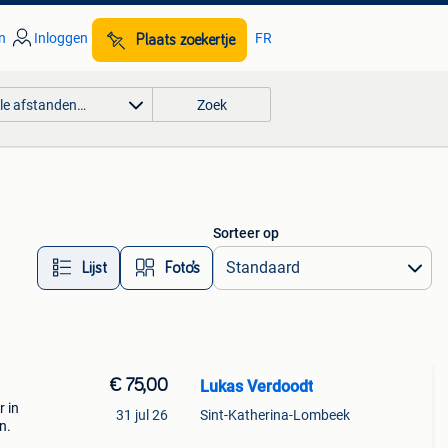
n
Inloggen
FR
Plaats zoekertje
lle afstanden…
Zoek
Sorteer op
Lijst
Foto’s
€ 75,00
Lukas Verdoodt
r in
31 jul 26
Sint-Katherina-Lombeek
n.