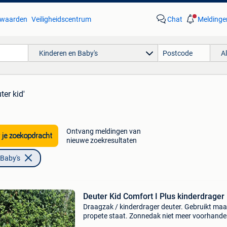
waarden
Veiligheidscentrum
Chat
Meldinge
Kinderen en Baby's
A
ter kid'
Ontvang meldingen van
 je zoekopdracht
nieuwe zoekresultaten
 Baby's
Deuter Kid Comfort I Plus kinderdrager
Draagzak / kinderdrager deuter. Gebruikt maa
propete staat. Zonnedak niet meer voorhande