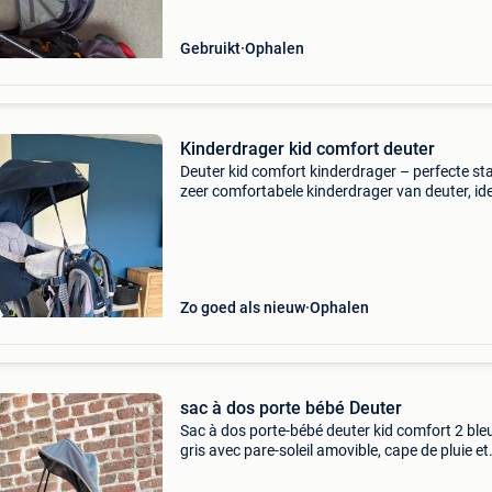
Gebruikt
Ophalen
Kinderdrager kid comfort deuter
Deuter kid comfort kinderdrager – perfecte st
zeer comfortabele kinderdrager van deuter, id
voor wandelingen, uitstapjes en vakanties. De
deuter kid comfort is in perfecte staat en werd
slech
Zo goed als nieuw
Ophalen
sac à dos porte bébé Deuter
Sac à dos porte-bébé deuter kid comfort 2 bleu
gris avec pare-soleil amovible, cape de pluie et
dossier réglable vari quick. Parfait pour vos
escapades en famille.☺️