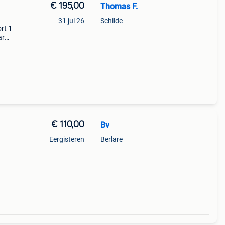
€ 195,00
Thomas F.
31 jul 26
Schilde
rt 1
ar
es en
 is.
€ 110,00
Bv
Eergisteren
Berlare