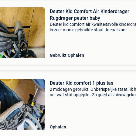
Deuter Kid Comfort Air Kinderdrager
Rugdrager peuter baby
Deuter kid comfort air kwaliteitsvolle kinderdr
in zeer mooie gebruikte staat. Ideaal voor
wandelingen, vakanties, bergtochten en
uitstappen. Dankzij het bekende aircomfort-
rugsysteem wordt de rug
Gebruikt
Ophalen
Deuter Kid comfort 1 plus tas
2 middagen gebruikt. Onberispelijke staat. Ik 
net wat stof opgepikt. Zo goed als nieuw gek
voor 180 euro. Ik verkoop het door voor 120 e
Locatie: waterloo
Ophalen