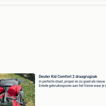
Deuter Kid Comfort 2 draagrugzak
In perfecte staat, proper en zo goed als nieuw.
Enkele gebruikssporen aan het frame waar je 
rugzak op de grond zet, zie foto. Incl zonnekle
handleiding. De regenhoes krijg je er ook bij. A