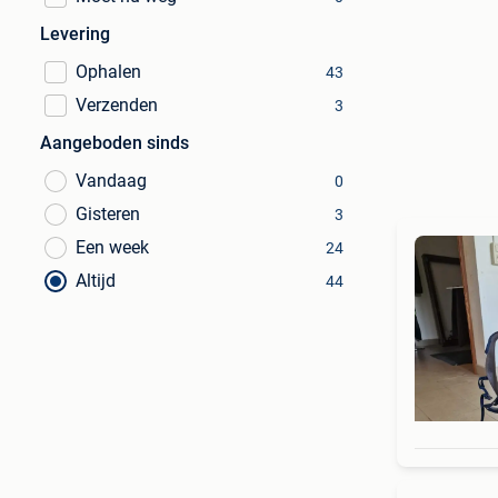
Levering
Ophalen
43
Verzenden
3
Aangeboden sinds
Vandaag
0
Gisteren
3
Een week
24
Altijd
44