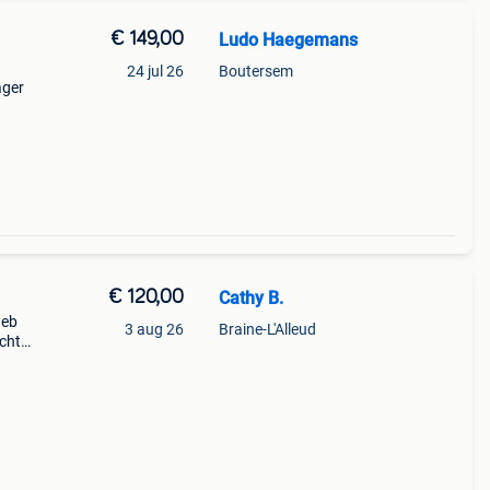
€ 149,00
Ludo Haegemans
24 jul 26
Boutersem
ager
€ 120,00
Cathy B.
heb
3 aug 26
Braine-L'Alleud
ocht
uro.