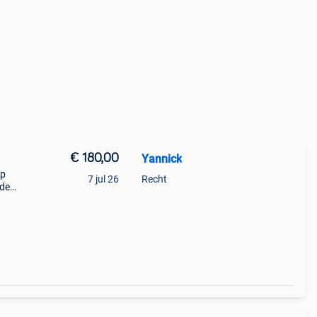
€ 180,00
Yannick
op
7 jul 26
Recht
nde
 het
ekende