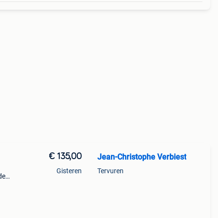
€ 135,00
Jean-Christophe Verbiest
Gisteren
Tervuren
de
p en
arzel