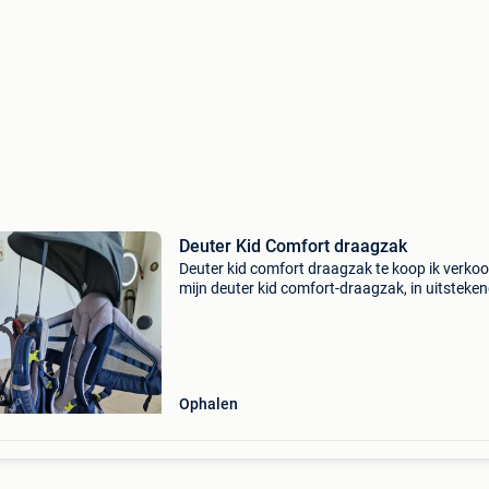
Deuter Kid Comfort draagzak
Deuter kid comfort draagzak te koop ik verko
mijn deuter kid comfort-draagzak, in uitsteke
staat, met zonneklep. - Zeer comfortabel voor
kind en de drager - inclusief zonneklep - uitst
Ophalen