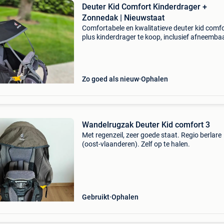
Deuter Kid Comfort Kinderdrager +
Zonnedak | Nieuwstaat
Comfortabele en kwalitatieve deuter kid comfo
plus kinderdrager te koop, inclusief afneemba
zonnedak. Perfect voor wandelingen, vakanti
uitstappen waarbij een buggy minder praktisch
Dan
Zo goed als nieuw
Ophalen
Wandelrugzak Deuter Kid comfort 3
Met regenzeil, zeer goede staat. Regio berlare
(oost-vlaanderen). Zelf op te halen.
Gebruikt
Ophalen