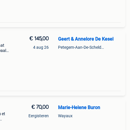
€ 145,00
Geert & Annelore De Kesel
aat
4 aug 26
Petegem-Aan-De-Schelde + Deel Van Oudenaarde
eaal
ze
€ 70,00
Marie-Helene Buron
 et
Eergisteren
Wayaux