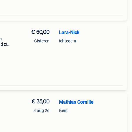
€ 60,00
Lara-Nick
n,
Gisteren
Ichtegem
d zit
e
€ 35,00
Mathias Cornille
4 aug 26
Gent