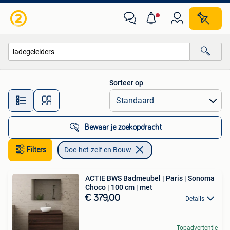
Doe-het-zelf en Bouw
Sorteer op
Alle afstanden…
Bewaar je zoekopdracht
Filters
Doe-het-zelf en Bouw
ACTIE BWS Badmeubel | Paris | Sonoma
Choco | 100 cm | met
€ 379,00
Details
Topadvertentie