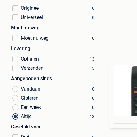
Origineel
10
Universeel
0
Moet nu weg
Moet nu weg
0
Levering
Ophalen
13
Verzenden
13
Aangeboden sinds
Vandaag
0
Gisteren
0
Een week
0
Altijd
13
Geschikt voor