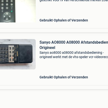
geschikt voor tv van verschillende merken zoal
medion, vestel sanyo seg finlux funaï rainford..
De afstandsbediening is gereinigd en getest e
werkt
Gebruikt
Ophalen of Verzenden
Sanyo AO8000 A08000 Afstandsbedieni
Origineel
Sanyo ao8000 a08000 afstandsbediening -
origineel werkt met de vhs-speler vcr-videorec
uit de sanyo vhr-serie en uit de late jaren 80, b
jaren 90. Vhr-120ee; vhr-120ir vhr-244 vhr-244
278
Gebruikt
Ophalen of Verzenden