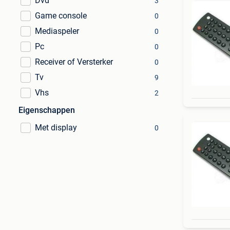
Dvd
3
Game console
0
Mediaspeler
0
Pc
0
Receiver of Versterker
0
Tv
9
Vhs
2
Eigenschappen
Met display
0