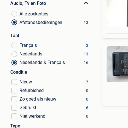
Audio, Tv en Foto
Alle zoekertjes
Afstandsbedieningen
13
Taal
Français
3
Nederlands
13
Nederlands & Français
16
Conditie
Nieuw
7
Refurbished
0
Zo goed als nieuw
0
Gebruikt
6
Niet werkend
0
Type