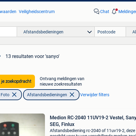
waarden
Veiligheidscentrum
Chat
Meldinge
Afstandsbedieningen
A
13 resultaten
voor 'sanyo'
Ontvang meldingen van
 je zoekopdracht
nieuwe zoekresultaten
 Foto
Afstandsbedieningen
Verwijder filters
Medion RC-2040 11UV19-2 Vestel, Sany
SEG, Finlux
Afstandsbediening rc-2040 of 11uv19-2, deze 