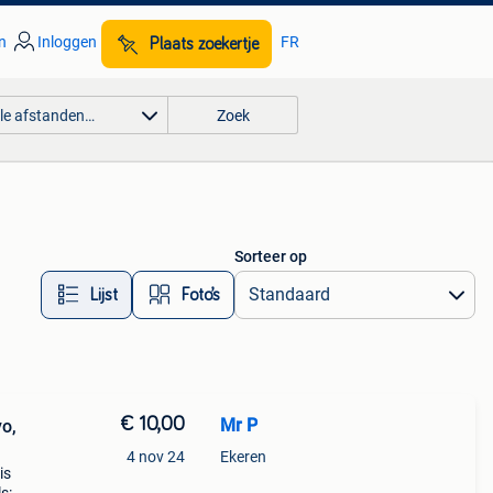
n
Inloggen
FR
Plaats zoekertje
lle afstanden…
Zoek
Sorteer op
Lijst
Foto’s
€ 10,00
Mr P
o,
4 nov 24
Ekeren
is