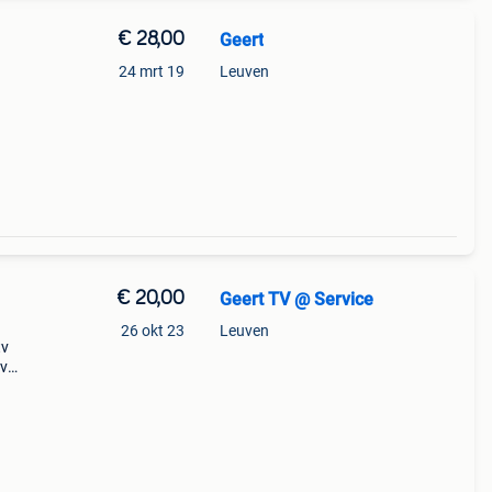
€ 28,00
Geert
24 mrt 19
Leuven
xr10f
alen,
€ 20,00
Geert TV @ Service
26 okt 23
Leuven
tv
tv
 /