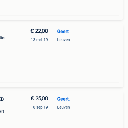
€ 22,00
Geert
ie:
13 mrt 19
Leuven
€ 25,00
Geert.
ED
8 sep 19
Leuven
eft