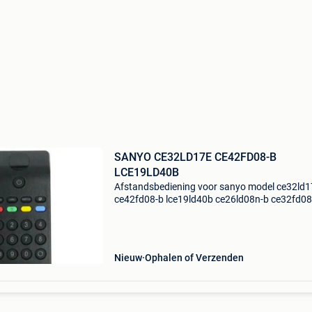
SANYO CE32LD17E CE42FD08-B
LCE19LD40B
Afstandsbediening voor sanyo model ce32ld1
ce42fd08-b lce19ld40b ce26ld08n-b ce32fd08
ce42fd81b , ce46fh83b lce22fd40-b ce37fd90
ce37fh08b ce26ld17-b ces26wsd7b ce22ld90
ce46fh83b ce22fd40b
Nieuw
Ophalen of Verzenden