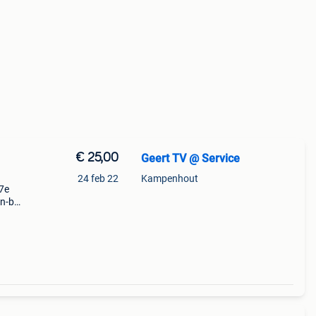
€ 25,00
Geert TV @ Service
24 feb 22
Kampenhout
7e
n-b
b
dvn-b