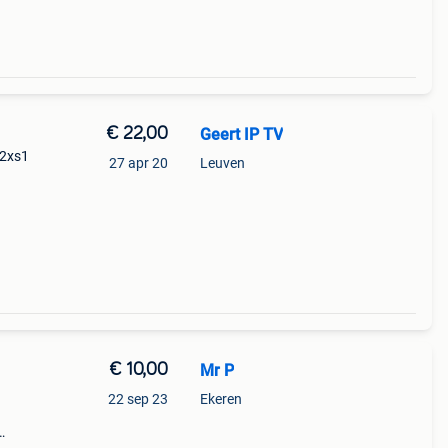
€ 22,00
Geert IP TV
42xs1
27 apr 20
Leuven
€ 10,00
Mr P
22 sep 23
Ekeren