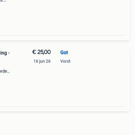
s:
...
n
€ 25,00
Got
ng -
16 jun 26
Vorst
order
egin
 vhr-