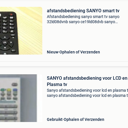
afstandsbediening SANYO smart tv
Afstandsbediening sanyo smart tv sanyo
32ld08dvnb sanyo ce19ld08dvb sanyo
ce19ld40dvb sanyo ce19ld90dvb sanyo lcd24
sanyo lcd32xr10f conditie: nieuw levering: oph
verzenden
Nieuw
Ophalen of Verzenden
SANYO afstandsbediening voor LCD en
Plasma tv
Sanyo afstandsbediening voor lcd en plasma 
sanyo afstandsbediening voor lcd en plasma 
model nr : ce26hw04 / ce32hw04 / ce37hw04
ce42hw04
Gebruikt
Ophalen of Verzenden