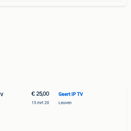
€ 25,00
Geert IP TV
TV
15 mrt 20
Leuven