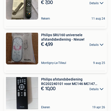
€ 7,00
Details
Rekem
11 aug 24
Philips SRU160 universele
afstandsbediening - Nieuw!
€ 4,99
Details
Montigny-Le-Tilleul
9 aug 25
Philips afstandsbediening
RC202240101 voor MC146 MC147
MC155
€ 10,00
Details
Ekeren
19 apr 26