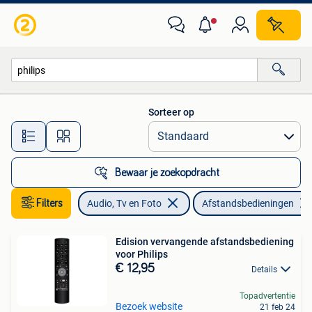
Afstandsbedieningen
Sorteer op
Alle afstanden…
Bewaar je zoekopdracht
Filters
Audio, Tv en Foto
Afstandsbedieningen
Edision vervangende afstandsbediening
voor Philips
€ 12,95
Details
Topadvertentie
Bezoek website
21 feb 24