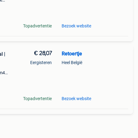
je
r nu
 smart
Topadvertentie
Bezoek website
€ 28,07
Retoertje
l |
Eergisteren
Heel België
rm4
t 46%
ng
Topadvertentie
Bezoek website