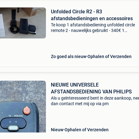
Unfolded Circle R2 - R3
afstandsbedieningen en accessoires
Te koop 1 afstandsbediening unfolded circle
remote 2 - nauwelijks gebruikt - 340€ 1
afstandsbediening unfolded circle remote 3 - zi
gesloten doos - 400€ 1 ir-extender voor remote
Zo goed als nieuw
Ophalen of Verzenden
NIEUWE UNIVERSELE
AFSTANDSBEDIENING VAN PHILIPS
Als u geïnteresseerd bent in deze aankoop, n
dan contact met mij op via pm
Nieuw
Ophalen of Verzenden