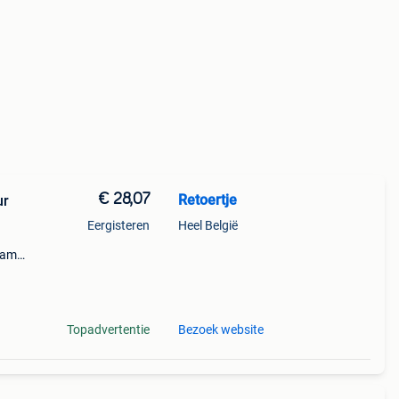
€ 28,07
Retoertje
ur
Eergisteren
Heel België
kamer
ing!
Topadvertentie
Bezoek website