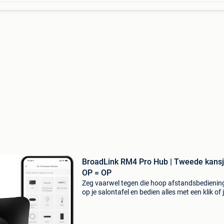
BroadLink RM4 Pro Hub | Tweede kansj
OP = OP
Zeg vaarwel tegen die hoop afstandsbedienin
op je salontafel en bedien alles met een klik of 
stem dankzij deze broadlink rm4 pro. Profitee
van 46% korting op deze krachtige universele