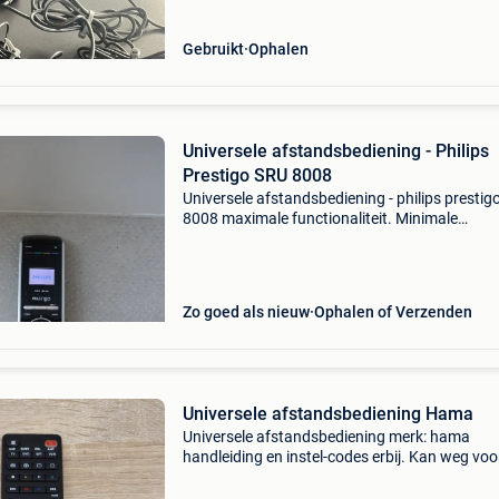
Gebruikt
Ophalen
Universele afstandsbediening - Philips
Prestigo SRU 8008
Universele afstandsbediening - philips prestig
8008 maximale functionaliteit. Minimale
inspanning. Gekleurde pictogrammen waarme
eenvoudig kunt navigeren en selecties kunt m
Bedien maxima
Zo goed als nieuw
Ophalen of Verzenden
Universele afstandsbediening Hama
Universele afstandsbediening merk: hama
handleiding en instel-codes erbij. Kan weg voo
paar symbolische euro&#39;s. Ophalen kan o
(middelkerke/oostende).