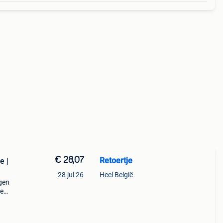
€ 28,07
Retoertje
e |
28 jul 26
Heel België
gen
je
r nu
 smart