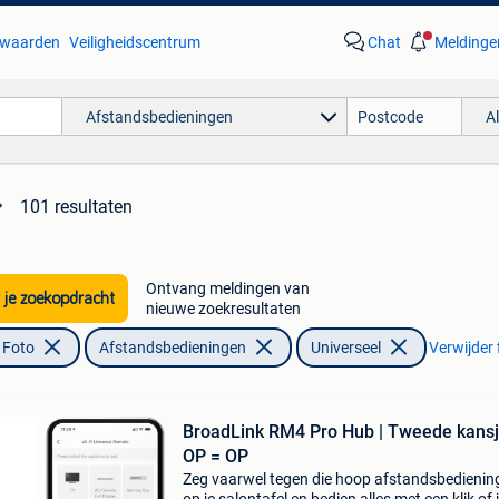
waarden
Veiligheidscentrum
Chat
Meldinge
Afstandsbedieningen
A
101 resultaten
Ontvang meldingen van
 je zoekopdracht
nieuwe zoekresultaten
 Foto
Afstandsbedieningen
Universeel
Verwijder f
BroadLink RM4 Pro Hub | Tweede kansj
OP = OP
Zeg vaarwel tegen die hoop afstandsbedienin