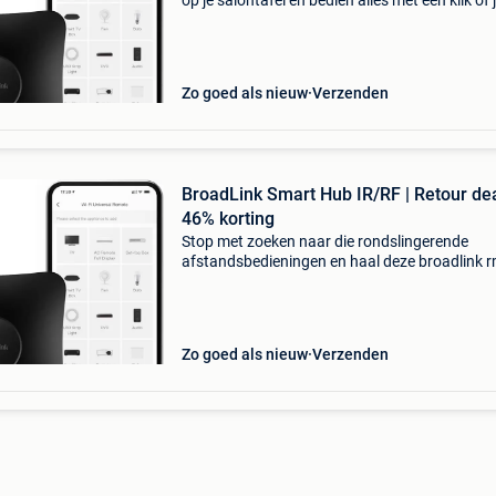
op je salontafel en bedien alles met een klik of 
stem dankzij deze broadlink rm4 pro. Profitee
van 46% korting op deze krachtige universele
Zo goed als nieuw
Verzenden
BroadLink Smart Hub IR/RF | Retour dea
46% korting
Stop met zoeken naar die rondslingerende
afstandsbedieningen en haal deze broadlink 
pro smart hub in huis voor een bodemprijs me
korting. Met deze universele afstandsbedieni
bedien je al je
Zo goed als nieuw
Verzenden