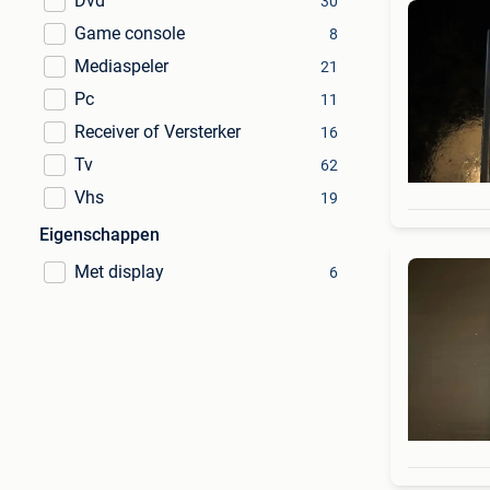
Dvd
30
Game console
8
Mediaspeler
21
Pc
11
Receiver of Versterker
16
Tv
62
Vhs
19
Eigenschappen
Met display
6