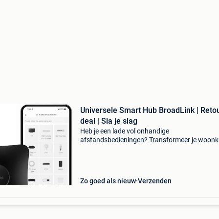
Universele Smart Hub BroadLink | Reto
deal | Sla je slag
Heb je een lade vol onhandige
afstandsbedieningen? Transformeer je woon
vandaag nog tot een smart home met deze
broadlink rm4 pro, nu met maar liefst 46% kort
De broadlink rm4 pro is de ultie
Zo goed als nieuw
Verzenden