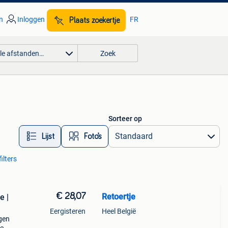
n
Inloggen
FR
Plaats zoekertje
lle afstanden…
Zoek
Sorteer op
Lijst
Foto’s
ilters
€ 28,07
Retoertje
e |
Eergisteren
Heel België
gen