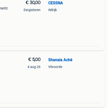
€ 30,00
CESSNA
rantz
Eergisteren
Wilrijk
€ 5,00
Shanaia Aché
4 aug 26
Vilvoorde