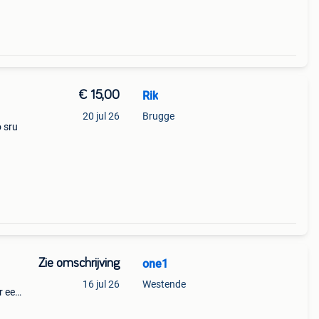
€ 15,00
Rik
20 jul 26
Brugge
o sru
e u
aken.
Zie omschrijving
one1
16 jul 26
Westende
r een
ok