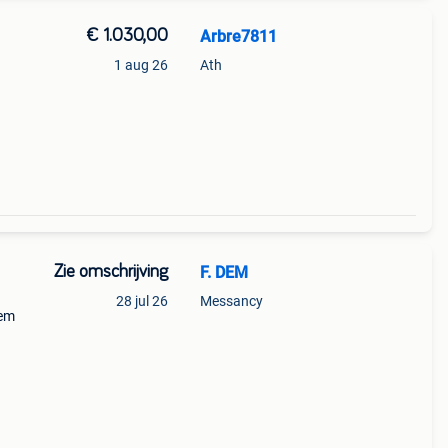
€ 1.030,00
Arbre7811
1 aug 26
Ath
lver -
 2 - 4
Zie omschrijving
F. DEM
28 jul 26
Messancy
eem