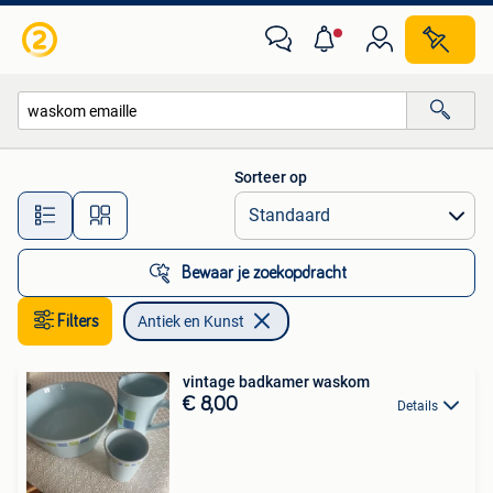
Antiek en Kunst
Sorteer op
Alle afstanden…
Bewaar je zoekopdracht
Filters
Antiek en Kunst
vintage badkamer waskom
€ 8,00
Details