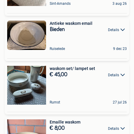
Sint-Amands
3 aug 26
Antieke waskom email
Bieden
Details
Ruiselede
9 dec 23
waskom set/ lampet set
€ 45,00
Details
Rumst
27 jul 26
Emaille waskom
€ 8,00
Details