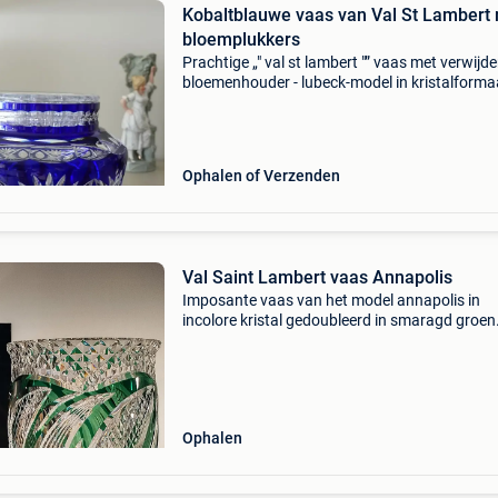
Kobaltblauwe vaas van Val St Lambert
bloemplukkers
Prachtige „" val st lambert "” vaas met verwijd
bloemenhouder - lubeck-model in kristalforma
dubbel, dik > kobaltblauw zeer goede kwaliteit
schittering ” hoogte: 15 cm - 15,5
Ophalen of Verzenden
Val Saint Lambert vaas Annapolis
Imposante vaas van het model annapolis in
incolore kristal gedoubleerd in smaragd groen.
Geslepen met facetten en slijplijnen, elegante
arabesken in alg-en diamantslijp met aanvull
slijplijnen in
Ophalen