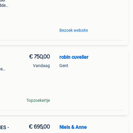
lder
idden
he
iep
Bezoek website
€ 750,00
robin cuvelier
Vandaag
Gent
bs
ieke
Topzoekertje
€ 695,00
Niels & Anne
ES -