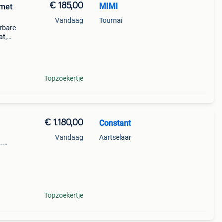
€ 185,00
MIMI
 met
Vandaag
Tournai
erbare
at,
 en
Topzoekertje
€ 1.180,00
Constant
Vandaag
Aartselaar
.
ende
Topzoekertje