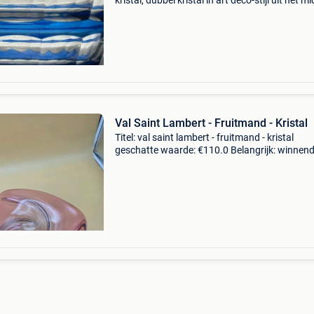
kristal, dubbel kristal in art deco-stijl uit het m
van de twintigste eeuw (1950–1960), belgisc
oorsprong, diameter 19,5 cm, hoogte 16 cm, d
Val Saint Lambert - Fruitmand - Kristal
Titel: val saint lambert - fruitmand - kristal
geschatte waarde: €110.0 Belangrijk: winnen
biedingen zijn exclusief 9% koperbescherming
wervelende fruitkom val saint lambertde foto