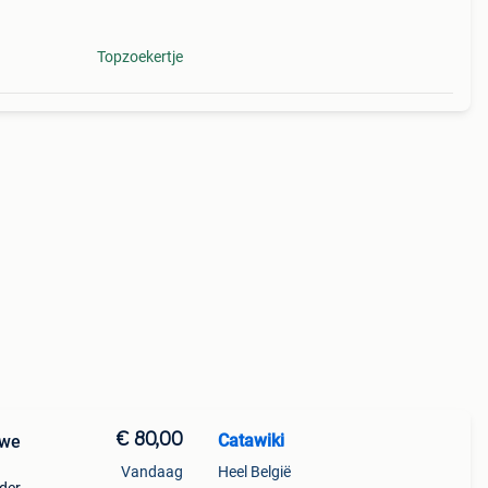
Topzoekertje
€ 80,00
Catawiki
uwe
Vandaag
Heel België