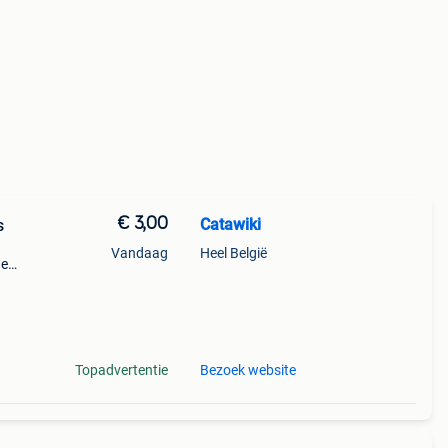
€ 3,00
Catawiki
s
Vandaag
Heel België
de
 + €3
Topadvertentie
Bezoek website