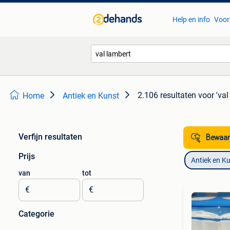
Help en info
Voor
2.106 resultaten
voor 'val
Home
Antiek en Kunst
Verfijn resultaten
Bewaar
Prijs
Antiek en K
van
tot
€
€
Categorie