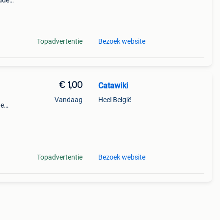
idden
he
iep
Topadvertentie
Bezoek website
€ 1,00
Catawiki
Vandaag
Heel België
de
 + €3

Topadvertentie
Bezoek website