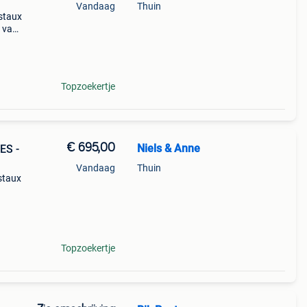
Vandaag
Thuin
istaux
e vaas
met
ver
Topzoekertje
€ 695,00
Niels & Anne
ES -
Vandaag
Thuin
istaux
leu-
s en
Topzoekertje