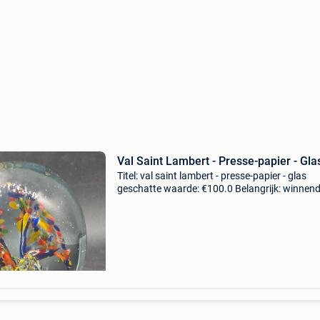
Val Saint Lambert - Presse-papier - Gla
Titel: val saint lambert - presse-papier - glas
geschatte waarde: €100.0 Belangrijk: winnen
biedingen zijn exclusief 9% koperbescherming
sulfure vintage uit de ateliers van val saint