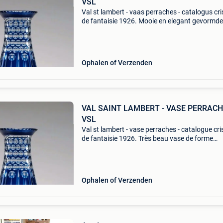
VSL
Val st lambert - vaas perraches - catalogus cr
de fantaisie 1926. Mooie en elegant gevormd
perraches in ongekleurd kristal, gedoubleerd 
een frans-blauwe kleur en geslepen met grote 
Ophalen of Verzenden
VAL SAINT LAMBERT - VASE PERRACH
VSL
Val st lambert - vase perraches - catalogue cr
de fantaisie 1926. Très beau vase de forme
élégante perraches en cristal incolore doublé b
français, taillé de biseaux verticaux et de perle
Ophalen of Verzenden