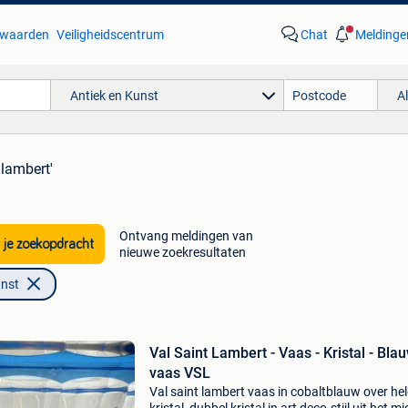
waarden
Veiligheidscentrum
Chat
Meldinge
Antiek en Kunst
A
 lambert'
Ontvang meldingen van
 je zoekopdracht
nieuwe zoekresultaten
unst
Val Saint Lambert - Vaas - Kristal - Bla
vaas VSL
Val saint lambert vaas in cobaltblauw over he