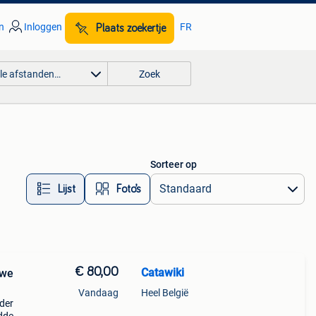
n
Inloggen
FR
Plaats zoekertje
lle afstanden…
Zoek
Sorteer op
Lijst
Foto’s
€ 80,00
Catawiki
uwe
Vandaag
Heel België
lder