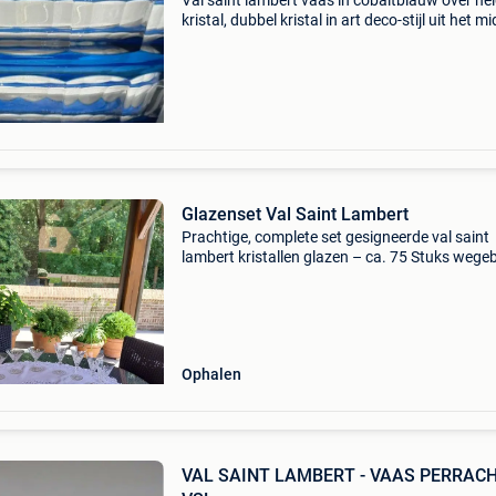
Val saint lambert vaas in cobaltblauw over he
kristal, dubbel kristal in art deco-stijl uit het m
van de twintigste eeuw (1950–1960), belgisc
oorsprong, diameter 19,5 cm, hoogte 16 cm, d
Glazenset Val Saint Lambert
Prachtige, complete set gesigneerde val saint
lambert kristallen glazen – ca. 75 Stuks wege
overlijden bied ik deze schitterende en authent
val saint lambert kristallen glazenset aan. De
glazen
Ophalen
VAL SAINT LAMBERT - VAAS PERRACH