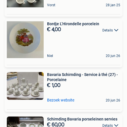
Vorst
28 jan 25
Bordje L’Hirondelle porcelein
€ 4,00
Details
Niel
20 jun 26
Bavaria Schirnding - Service à thé (27) -
Porcelaine
€ 1,00
Bezoek website
20 jun 26
Schirnding Bavaria porseleinen servies
€ 60,00
Details