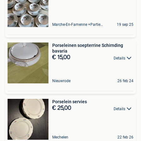
Marche-En-Famenne +Partie De Baillonville Et Noiseux
19 sep 25
Porseleinen soepterrine Schirnding
bavaria
€ 15,00
Details
Nieuwrode
26 feb 24
Porselein servies
€ 25,00
Details
Mechelen
22 feb 26