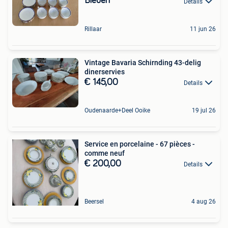
Bieden
Details
Rillaar
11 jun 26
Vintage Bavaria Schirnding 43-delig
dinerservies
€ 145,00
Details
Oudenaarde+Deel Ooike
19 jul 26
Service en porcelaine - 67 pièces -
comme neuf
€ 200,00
Details
Beersel
4 aug 26