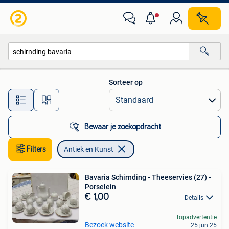
Antiek en Kunst
Sorteer op
Alle afstanden…
Bewaar je zoekopdracht
Filters
Antiek en Kunst
Bavaria Schirnding - Theeservies (27) -
Porselein
€ 1,00
Details
Topadvertentie
Bezoek website
25 jun 25