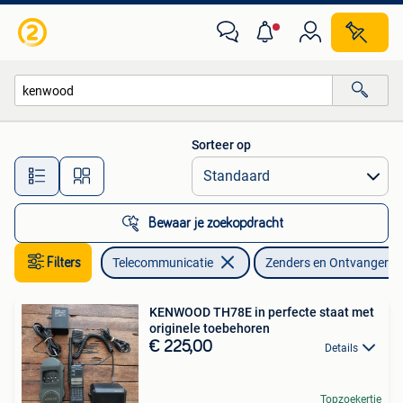
Zenders en Ontvangers
Sorteer op
Alle afstanden…
Bewaar je zoekopdracht
Filters
Telecommunicatie
Zenders en Ontvangers
KENWOOD TH78E in perfecte staat met
originele toebehoren
€ 225,00
Details
Topzoekertje