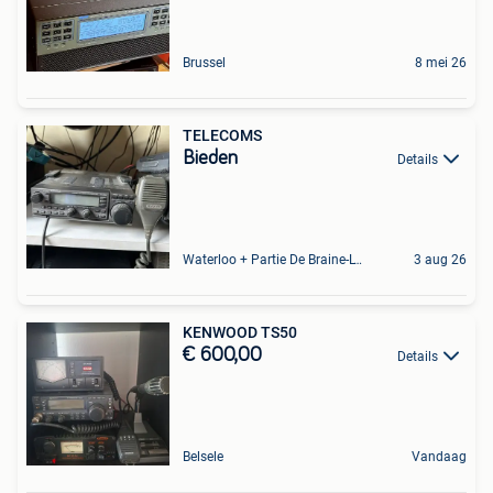
Brussel
8 mei 26
TELECOMS
Bieden
Details
Waterloo + Partie De Braine-L'Alleud, De Ohain
3 aug 26
KENWOOD TS50
€ 600,00
Details
Belsele
Vandaag