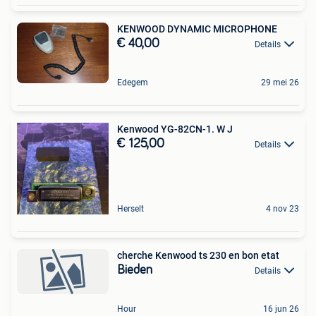
KENWOOD DYNAMIC MICROPHONE
€ 40,00
Details
Edegem
29 mei 26
Kenwood YG-82CN-1. W J
€ 125,00
Details
Herselt
4 nov 23
cherche Kenwood ts 230 en bon etat
Bieden
Details
Hour
16 jun 26