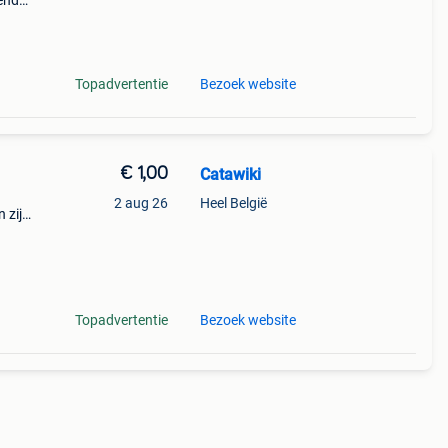
nende
 + €3
Topadvertentie
Bezoek website
€ 1,00
Catawiki
2 aug 26
Heel België
 zijn
paars
Topadvertentie
Bezoek website