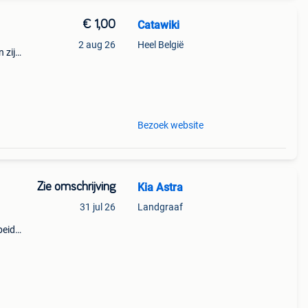
€ 1,00
Catawiki
2 aug 26
Heel België
 zijn
paars
Bezoek website
Zie omschrijving
Kia Astra
31 jul 26
Landgraaf
beide
En een
en de