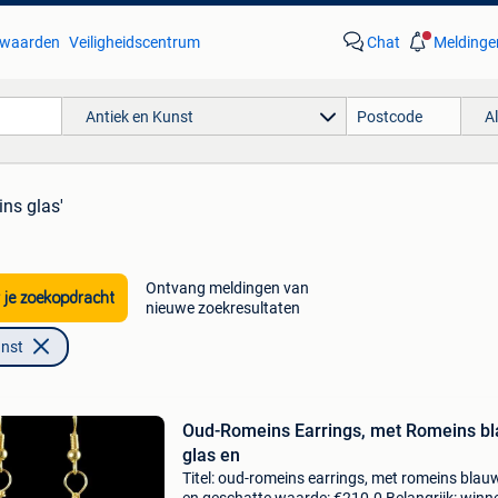
waarden
Veiligheidscentrum
Chat
Meldinge
Antiek en Kunst
A
ins glas'
Ontvang meldingen van
 je zoekopdracht
nieuwe zoekresultaten
unst
Oud-Romeins Earrings, met Romeins b
glas en
Titel: oud-romeins earrings, met romeins blau