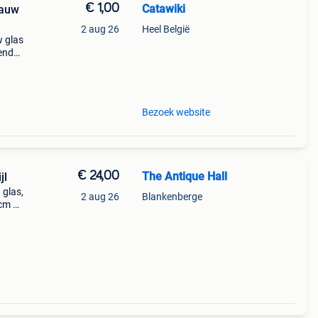
€ 1,00
Catawiki
lauw
2 aug 26
Heel België
w glas
nende
 + €3
Bezoek website
€ 24,00
The Antique Hall
jl
 glas,
2 aug 26
Blankenberge
cm de
€10,9