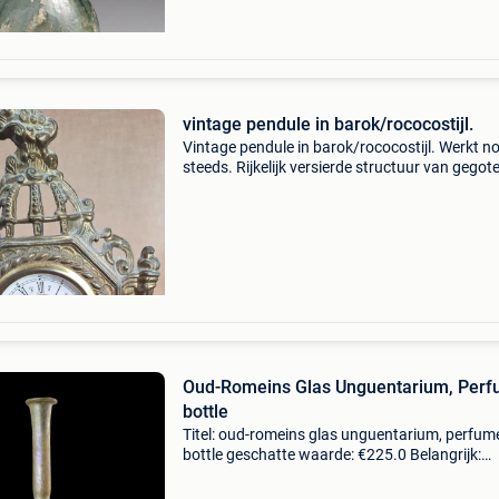
vintage pendule in barok/rococostijl.
Vintage pendule in barok/rococostijl. Werkt n
steeds. Rijkelijk versierde structuur van gegot
metaal. Zeer goed leesbare romeinse cijfers m
een in zwart en goud bewerkt centrum, besc
door e
Oud-Romeins Glas Unguentarium, Per
bottle
Titel: oud-romeins glas unguentarium, perfum
bottle geschatte waarde: €225.0 Belangrijk:
winnende biedingen zijn exclusief 9%
koperbescherming + €3 attention: vanwege