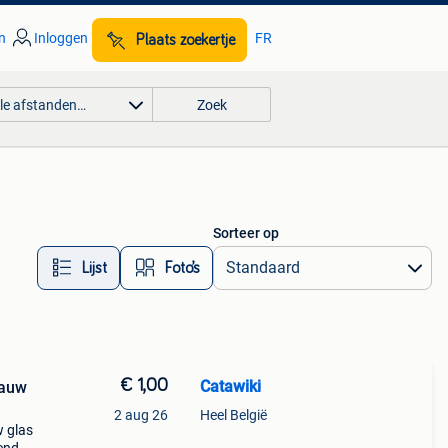
n
Inloggen
FR
Plaats zoekertje
lle afstanden…
Zoek
Sorteer op
Lijst
Foto’s
€ 1,00
Catawiki
lauw
2 aug 26
Heel België
w glas