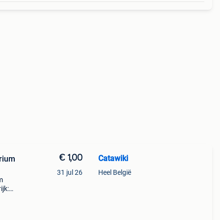
€ 1,00
Catawiki
arium
31 jul 26
Heel België
m
jk: