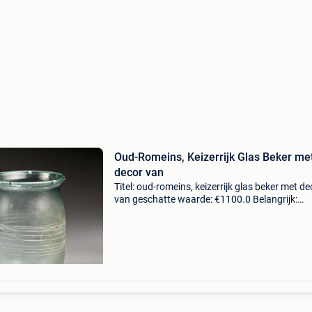
Oud-Romeins, Keizerrijk Glas Beker me
decor van
Titel: oud-romeins, keizerrijk glas beker met de
van geschatte waarde: €1100.0 Belangrijk:
winnende biedingen zijn exclusief 9%
koperbescherming + €3 bécher en verre soufflé
volée, t