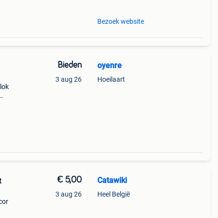
Bezoek website
Bieden
oyenre
3 aug 26
Hoeilaart
lok
tina.
€ 5,00
Catawiki
t
3 aug 26
Heel België
cor