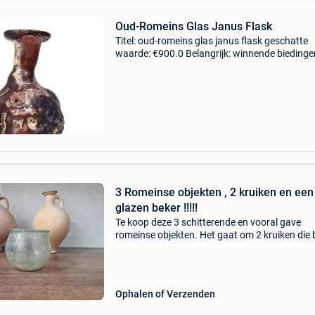
Oud-Romeins Glas Janus Flask
Titel: oud-romeins glas janus flask geschatte
waarde: €900.0 Belangrijk: winnende biedingen
exclusief 9% koperbescherming + €3 van licht
(aubergine) glas met sporen van iriserende
3 Romeinse objekten , 2 kruiken en een
glazen beker !!!!!
Te koop deze 3 schitterende en vooral gave
romeinse objekten. Het gaat om 2 kruiken die 
19cm hoog zijn en kosten € 250.00 Per stuk. 
mooie gave glazen beker. De hoogte is 7.5Cm 
Ophalen of Verzenden