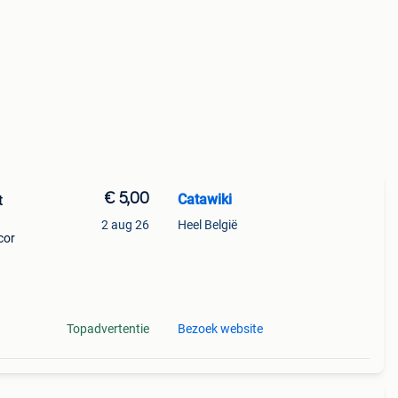
€ 5,00
Catawiki
t
2 aug 26
Heel België
cor
 à la
Topadvertentie
Bezoek website