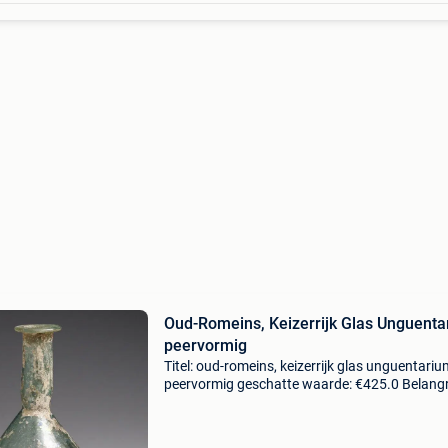
Oud-Romeins, Keizerrijk Glas Unguent
peervormig
Titel: oud-romeins, keizerrijk glas unguentariu
peervormig geschatte waarde: €425.0 Belangri
winnende biedingen zijn exclusief 9%
koperbescherming + €3 unguentarium en
tranparant glas va