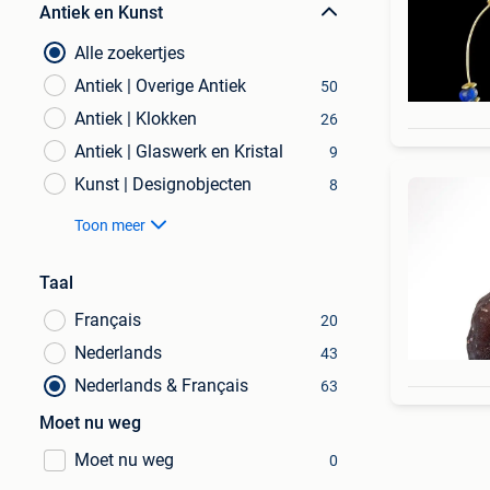
Antiek en Kunst
Alle zoekertjes
Antiek | Overige Antiek
50
Antiek | Klokken
26
Antiek | Glaswerk en Kristal
9
Kunst | Designobjecten
8
Toon meer
Taal
Français
20
Nederlands
43
Nederlands & Français
63
Moet nu weg
Moet nu weg
0