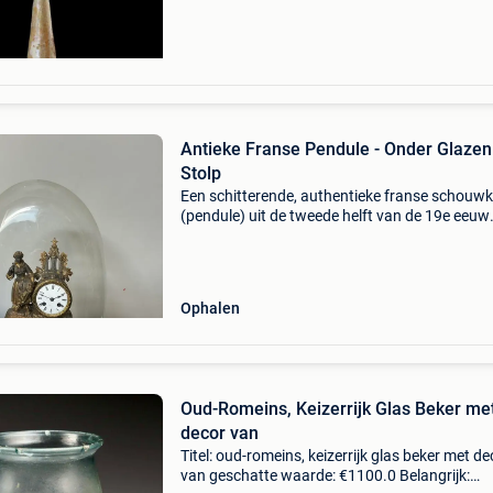
douanevoorschriften ku
Antieke Franse Pendule - Onder Glazen
Stolp
Een schitterende, authentieke franse schouwk
(pendule) uit de tweede helft van de 19e eeuw
(napoleon iii-periode). Klok verkeert visueel in
uitstekende antieke staat met een prachtig pa
Het gl
Ophalen
Oud-Romeins, Keizerrijk Glas Beker me
decor van
Titel: oud-romeins, keizerrijk glas beker met de
van geschatte waarde: €1100.0 Belangrijk: