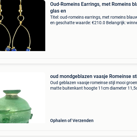
Oud-Romeins Earrings, met Romeins b
glas en
Titel: oud-romeins earrings, met romeins blau
en geschatte waarde: €210.0 Belangrijk: win
biedingen zijn exclusief 9% koperbescherming
let op: vanwege douanevoorschriften kun
oud mondgeblazen vaasje Romeinse sti
Oud geblazen vaasje romeinse stijl mooi groen
matte buitenkant hoogte 11cm diameter 11,5
koper dekt de verzendkosten naar nederland 
(postnl) binnen belgië €5,4 of €7,1
Ophalen of Verzenden