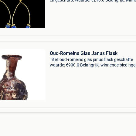
en geschatte waarde: €210.0 Belangrijk: win
biedingen zijn exclusief 9% koperbescherming
let op: vanwege douanevoorschriften kun
Oud-Romeins Glas Janus Flask
Titel: oud-romeins glas janus flask geschatte
waarde: €900.0 Belangrijk: winnende biedingen
exclusief 9% koperbescherming + €3 van licht
(aubergine) glas met sporen van iriserende