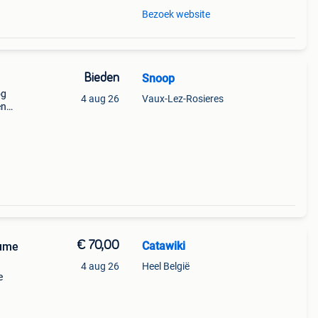
Bezoek website
Bieden
Snoop
og
4 aug 26
Vaux-Lez-Rosieres
en
et
hermd
€ 70,00
Catawiki
fume
4 aug 26
Heel België
e