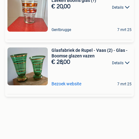
Laeken Booms glas (?)
€ 20,00
Details
Gentbrugge
7 mrt 25
Glasfabriek de Rupel - Vaas (2) - Glas -
Boomse glazen vazen
€ 28,00
Details
Bezoek website
7 mrt 25