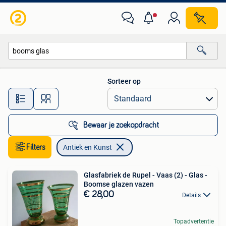
Antiek en Kunst
Sorteer op
Alle afstanden…
Bewaar je zoekopdracht
Filters
Antiek en Kunst
Glasfabriek de Rupel - Vaas (2) - Glas -
Boomse glazen vazen
€ 28,00
Details
Topadvertentie