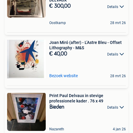
DELVAUX
€ 300,00
Details
Oostkamp
28 mrt 26
Joan Miró (after) - L’Astre Bleu - Offset
Lithography - M&S
€ 40,00
Details
Bezoek website
28 mrt 26
Print Paul Delvaux in stevige
professionele kader . 76 x 49
Bieden
Details
Nazareth
4 jan 26