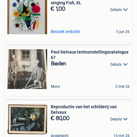
singing Fish, XL
€ 1,00
Details
Bezoek website
5 jun 26
Paul Delvaux tentoonstellingscatalogus
67
Bieden
Details
Mons
2 mei 26
Reproductie van het schilderij van
Delvaux
€ 80,00
Details
Anderlecht
15 mrt 26