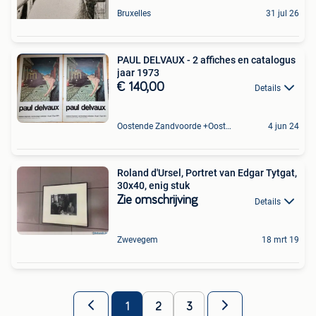
Bruxelles
31 jul 26
PAUL DELVAUX - 2 affiches en catalogus
jaar 1973
€ 140,00
Details
Oostende Zandvoorde +Oostende
4 jun 24
Roland d'Ursel, Portret van Edgar Tytgat,
30x40, enig stuk
Zie omschrijving
Details
Zwevegem
18 mrt 19
1
2
3