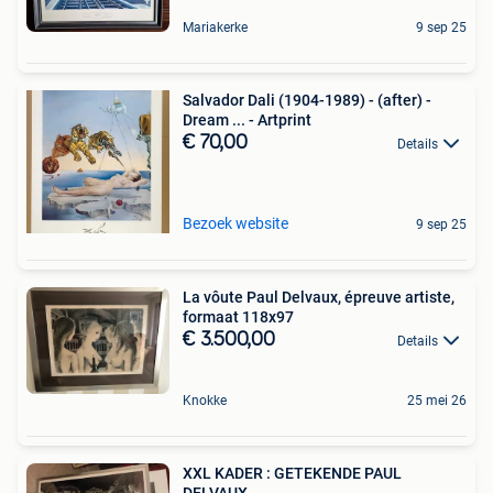
Mariakerke
9 sep 25
Salvador Dali (1904-1989) - (after) -
Dream ... - Artprint
€ 70,00
Details
Bezoek website
9 sep 25
La vôute Paul Delvaux, épreuve artiste,
formaat 118x97
€ 3.500,00
Details
Knokke
25 mei 26
XXL KADER : GETEKENDE PAUL