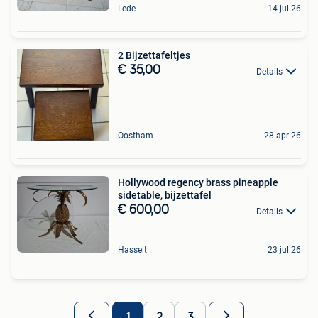
Lede
14 jul 26
2 Bijzettafeltjes
€ 35,00
Details
Oostham
28 apr 26
Hollywood regency brass pineapple
sidetable, bijzettafel
€ 600,00
Details
Hasselt
23 jul 26
1
2
3