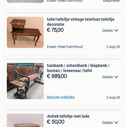
Essen +Deel Kalmthout
Eergisteren
tafel tafeltje vintage telefoon tafeltje
decoratie
€ 75,00
Details
Essen +Deel Kalmthout
2 aug 26
tuinbank / schoolbank / klapbank /
bureau / lessenaar /tafel
€ 689,00
Details
Bezoek website
2 aug 26
Antiek tafeltje met lade
€ 50,00
Details