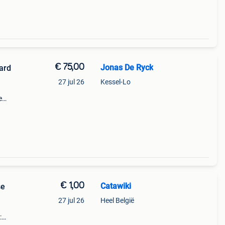
€ 75,00
Jonas De Ryck
aard
27 jul 26
Kessel-Lo
e
e
€ 1,00
Catawiki
se
27 jul 26
Heel België
: