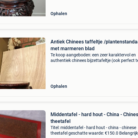
Ophalen
Antiek Chinees taffeltje /plantenstand
met marmeren blad
Te koop aangeboden: een zeer karaktervol en
authentiek chinees bijzettafeltje (ook perfect t
gebruiken als plantenstandaard of decoratiev
sokkel). Het tafeltje is vervaardigd uit zwaar,
donker hardh
Ophalen
Middentafel - hard hout - China - Chine
theetafel
Titel: middentafel - hard hout - china - chinese
theetafel geschatte waarde: €150.0 Belangrijk