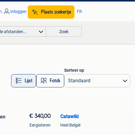
n
Inloggen
FR
Plaats zoekertje
lle afstanden…
Zoek
Sorteer op
Lijst
Foto’s
€ 340,00
Catawiki
 en
Eergisteren
Heel België