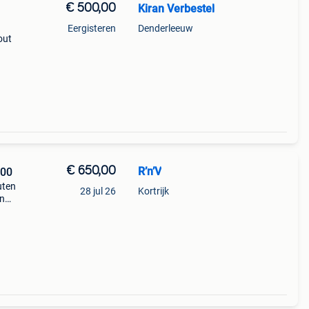
€ 500,00
Kiran Verbestel
Eergisteren
Denderleeuw
out
met 4
€ 650,00
R’n’V
900
uten
28 jul 26
Kortrijk
en