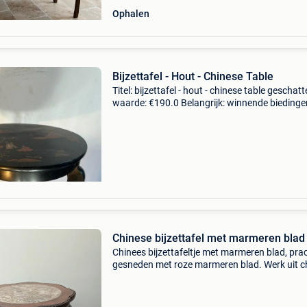
Ophalen
Bijzettafel - Hout - Chinese Table
Titel: bijzettafel - hout - chinese table geschatt
waarde: €190.0 Belangrijk: winnende biedingen
exclusief 9% koperbescherming + €3 elegante
chinese chinoiserie bijzettafel uitgevoerd
Chinese bijzettafel met marmeren blad
Chinees bijzettafeltje met marmeren blad, pra
gesneden met roze marmeren blad. Werk uit c
eind 19de eeuw. Zeer goede staat h 48 cm,
doorsnede 40 cm. Af te halen in lokeren