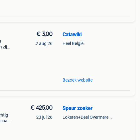
€ 3,00
Catawiki
e
2 aug 26
Heel België
 zijn
Bezoek website
€ 425,00
Speur zoeker
chtig
23 jul 26
Lokeren+Deel Overmere En Zele
hina,