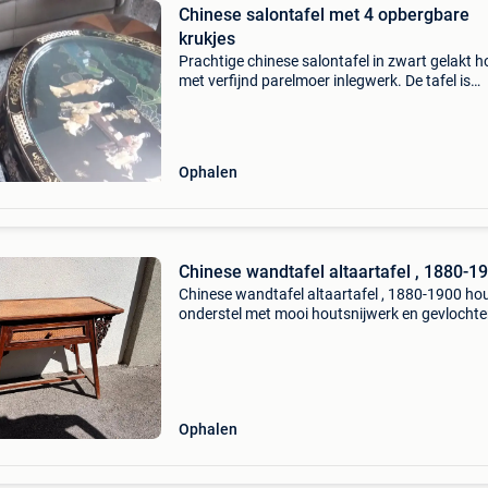
Chinese salontafel met 4 opbergbare
krukjes
Prachtige chinese salontafel in zwart gelakt h
met verfijnd parelmoer inlegwerk. De tafel is
voorzien van een glazen bovenblad met een
decoratief chinees tafereel en wordt geleverd 
bijpassend
Ophalen
Chinese wandtafel altaartafel , 1880-1
Chinese wandtafel altaartafel , 1880-1900 ho
onderstel met mooi houtsnijwerk en gevlocht
rotan top en als ook op de lade
Ophalen