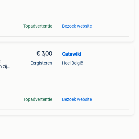
9%
se
Topadvertentie
Bezoek website
€ 3,00
Catawiki
e
Eergisteren
Heel België
 zijn
Topadvertentie
Bezoek website