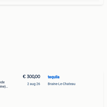
€ 300,00
tequila
nde
2 aug 26
Braine-Le-Chateau
ine)
2,5 x
t ju