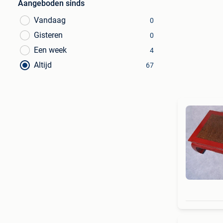
Aangeboden sinds
Vandaag
0
Gisteren
0
Een week
4
Altijd
67