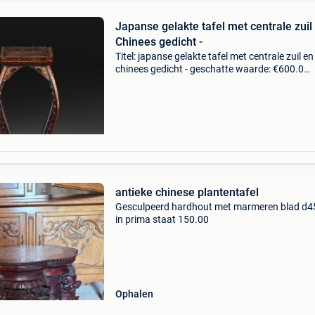
Japanse gelakte tafel met centrale zuil
Chinees gedicht -
Titel: japanse gelakte tafel met centrale zuil en
chinees gedicht - geschatte waarde: €600.0
Belangrijk: winnende biedingen zijn exclusief 
koperbescherming + €3 een charmante japan
gela
antieke chinese plantentafel
Gesculpeerd hardhout met marmeren blad d4
in prima staat 150.00
Ophalen