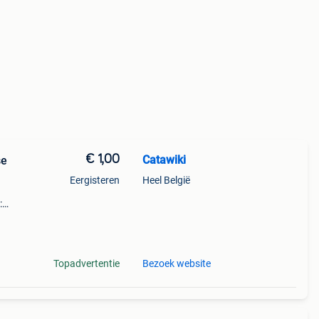
€ 1,00
Catawiki
se
Eergisteren
Heel België
:
sche
Topadvertentie
Bezoek website