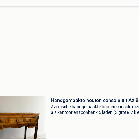
Handgemaakte houten console uit Azië
Aziatische handgemaakte houten console die
als kantoor en toonbank 5 laden (3 grote, 2 kle
aziatisch handwerk, chinese stijl afmetingen 5
118,5 x 91 (breedte lange bovenkant) licht hou