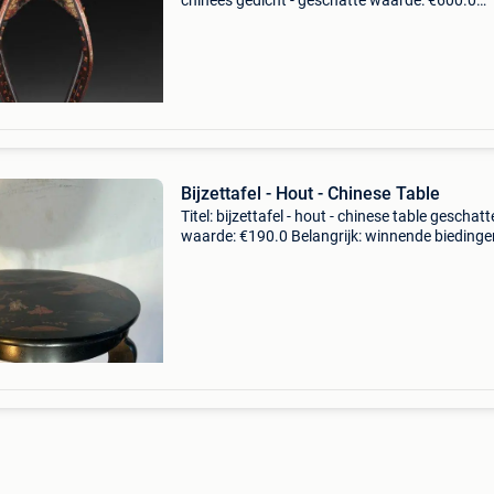
chinees gedicht - geschatte waarde: €600.0
Belangrijk: winnende biedingen zijn exclusief 
koperbescherming + €3 een charmante japan
gela
Bijzettafel - Hout - Chinese Table
Titel: bijzettafel - hout - chinese table geschatt
waarde: €190.0 Belangrijk: winnende biedingen
exclusief 9% koperbescherming + €3 elegante
chinese chinoiserie bijzettafel uitgevoerd