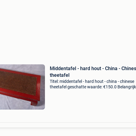
Middentafel - hard hout - China - Chine
theetafel
Titel: middentafel - hard hout - china - chinese
theetafel geschatte waarde: €150.0 Belangrijk
winnende biedingen zijn exclusief 9%
koperbescherming + €3 de tafel heeft een typi
in chin