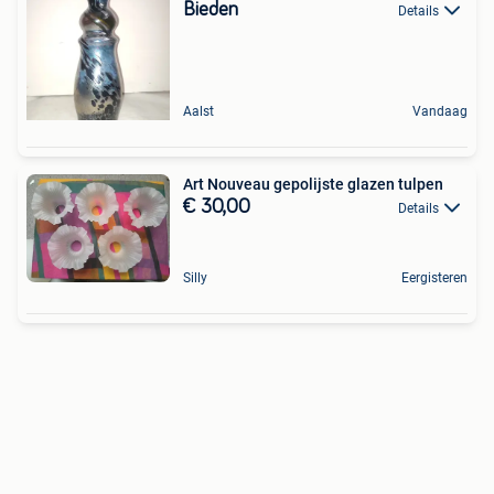
Bieden
Details
Aalst
Vandaag
Art Nouveau gepolijste glazen tulpen
€ 30,00
Details
Silly
Eergisteren