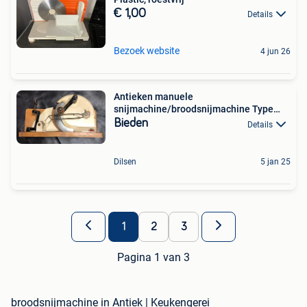
€ 1,00
Details
Bezoek website
4 jun 26
Antieken manuele
snijmachine/broodsnijmachine Type
Rob
Bieden
Details
Dilsen
5 jan 25
1
2
3
Pagina 1 van 3
broodsnijmachine in Antiek | Keukengerei