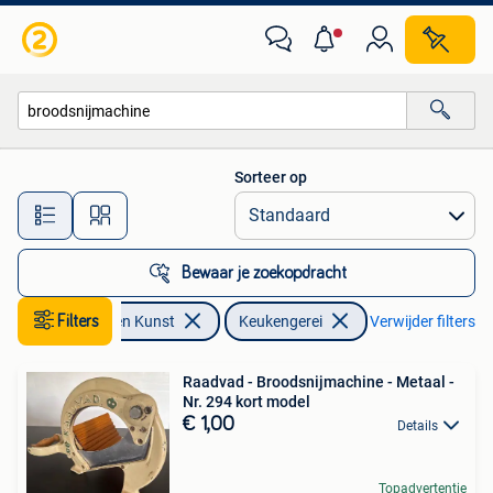
Antiek | Keukengerei
Sorteer op
Alle afstanden…
Bewaar je zoekopdracht
Filters
Antiek en Kunst
Keukengerei
Verwijder filters
Raadvad - Broodsnijmachine - Metaal -
Nr. 294 kort model
€ 1,00
Details
Topadvertentie