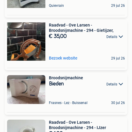
Quievrain
29 jul 26
Raadvad - Ove Larsen -
Broodsnijmachine - 294 - Gietijzer,
€ 35,00
Details
Bezoek website
29 jul 26
Broodsnijmachine
Bieden
Details
Frasnes - Lez - Buissenal
30 jul 26
Raadvad - Ove Larsen -
Broodsnijmachine - 294 - IJzer