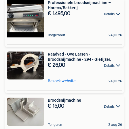
Professionele broodsnijmachine –
Horeca/Bakkerij
€ 1.495,00
Details
Borgerhout
24 jul 26
Raadvad - Ove Larsen -
Broodsnijmachine - 294 - Gietijzer,
€ 26,00
Details
Bezoek website
24 jul 26
Broodsnijmachine
€ 15,00
Details
Tongeren
2 aug 26