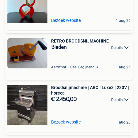
Bezoek website
1 aug 26
RETRO BROODSNIJMACHINE
Bieden
Details
Aarschot + Deel Begijnendijk
1 aug 26
Broodsnijmachine | ABO | Luxe3 | 230V |
horeca
€ 2.450,00
Details
Bezoek website
1 aug 26