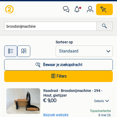
Alle categorieën…
Sorteer op
Alle afstanden…
Bewaar je zoekopdracht
Filters
Raadvad - Broodsnijmachine - 294 -
Hout, gietijzer
€ 9,00
Details
Topadvertentie
Bezoek website
8 mei 26