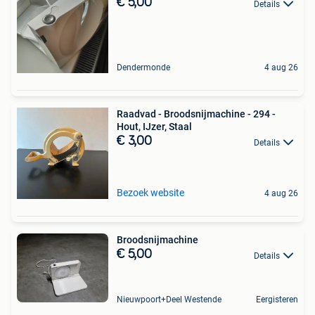
€ 5,00
Details
Dendermonde
4 aug 26
Raadvad - Broodsnijmachine - 294 -
Hout, IJzer, Staal
€ 3,00
Details
Bezoek website
4 aug 26
Broodsnijmachine
€ 5,00
Details
Nieuwpoort+Deel Westende
Eergisteren