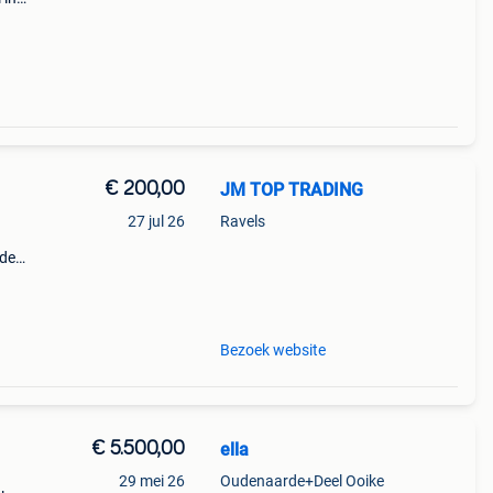
el
€ 200,00
JM TOP TRADING
27 jul 26
Ravels
 de
Bezoek website
€ 5.500,00
ella
29 mei 26
Oudenaarde+Deel Ooike