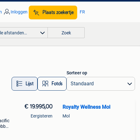
n
Inloggen
FR
Plaats zoekertje
lle afstanden…
Zoek
Sorteer op
Lijst
Foto’s
€ 19.995,00
Royalty Wellness Mol
Eergisteren
Mol
cific
ebben
a