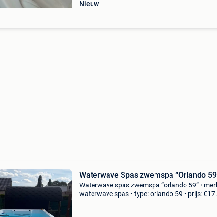
Nieuw
Waterwave Spas zwemspa “Orlando 59
Waterwave spas zwemspa “orlando 59” • mer
waterwave spas • type: orlando 59 • prijs: €17
afmetingen: 590 x 225 x 154 cm • inhoud: ±11
Liter • kleur: antr