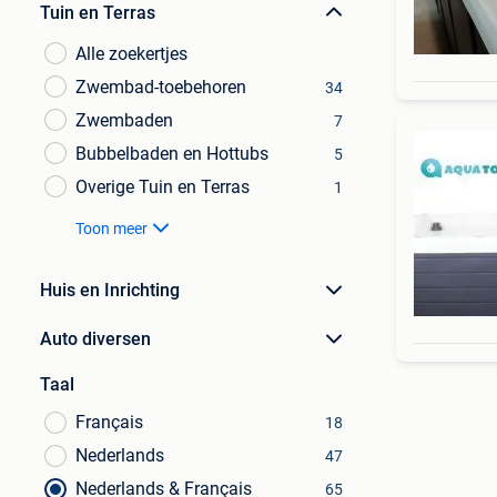
Tuin en Terras
Alle zoekertjes
Zwembad-toebehoren
34
Zwembaden
7
Bubbelbaden en Hottubs
5
Overige Tuin en Terras
1
Toon meer
Huis en Inrichting
Auto diversen
Taal
Français
18
Nederlands
47
Nederlands & Français
65