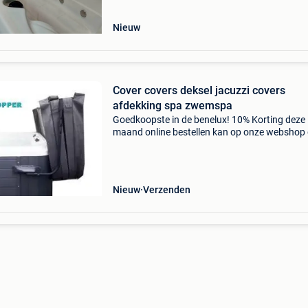
uitgerust m
Nieuw
Cover covers deksel jacuzzi covers
afdekking spa zwemspa
Goedkoopste in de benelux! 10% Korting deze
maand online bestellen kan op onze webshop
prijzen zijn incl bezorging op de webshop
aquatopper.nl de dikte cover ongeveer 15
centimeter. Dik geisoleerde
Nieuw
Verzenden