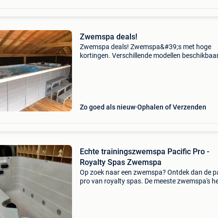
Zwemspa deals!
Zwemspa deals! Zwemspa&#39;s met hoge
kortingen. Verschillende modellen beschikbaar
Variërend in afmetingen van 390cm tot 855c
Indelingen van de zwemspa&#39;s verschillen
Verschillende mod
Zo goed als nieuw
Ophalen of Verzenden
Echte trainingszwemspa Pacific Pro -
Royalty Spas Zwemspa
Op zoek naar een zwemspa? Ontdek dan de pa
pro van royalty spas. De meeste zwemspa's h
een leuke stroming maar niet genoeg voor een
echte zwemtraining. Daarom is deze zwemsp
uitgerust m