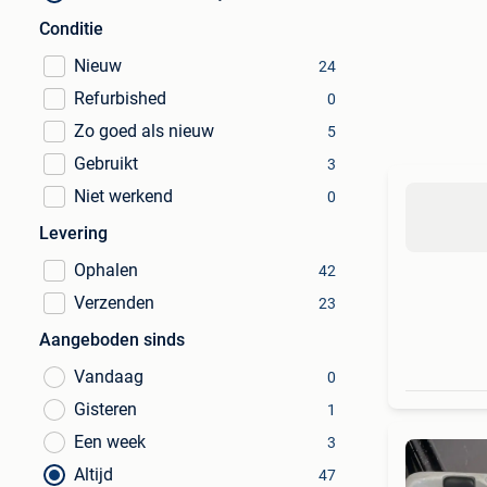
Conditie
Nieuw
24
Refurbished
0
Zo goed als nieuw
5
Gebruikt
3
Niet werkend
0
Levering
Ophalen
42
Verzenden
23
Aangeboden sinds
Vandaag
0
Gisteren
1
Een week
3
Altijd
47