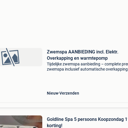
Zwemspa AANBIEDING incl. Elektr.
Overkapping en warmtepomp
Tijdelijke zwemspa aanbieding – complete pr
zwemspa inclusief automatische overkapping
warmtepomp 457 x 239 x 153 cm. Op zoek na
een luxe zwemspa om thuis te zwemmen, spo
én ontspannen?
Nieuw
Verzenden
Goldline Spa 5 persoons Koopzondag 
korting!