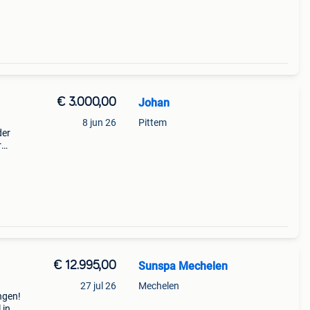
€ 3.000,00
Johan
8 jun 26
Pittem
der
r
0
i
€ 12.995,00
Sunspa Mechelen
27 jul 26
Mechelen
ngen!
 in