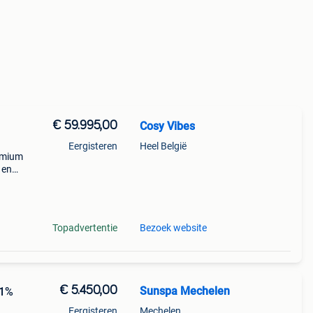
€ 59.995,00
Cosy Vibes
Eergisteren
Heel België
emium
 en
ar
rten
Topadvertentie
Bezoek website
€ 5.450,00
Sunspa Mechelen
11%
Eergisteren
Mechelen