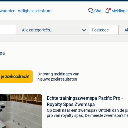
waarden
Veiligheidscentrum
Chat
Meldinge
Alle categorieën…
A
pa'
Ontvang meldingen van
 je zoekopdracht
nieuwe zoekresultaten
Echte trainingszwemspa Pacific Pro -
Royalty Spas Zwemspa
Op zoek naar een zwemspa? Ontdek dan de pa
pro van royalty spas. De meeste zwemspa's h
een leuke stroming maar niet genoeg voor een
echte zwemtraining. Daarom is deze zwemsp