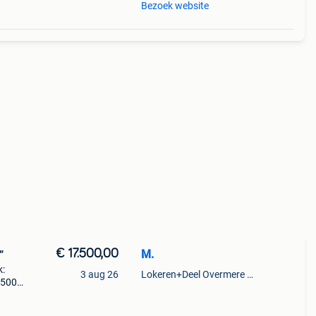
Bezoek website
€ 17.500,00
M.
”
k:
3 aug 26
Lokeren+Deel Overmere En Zele
.500 •
.500