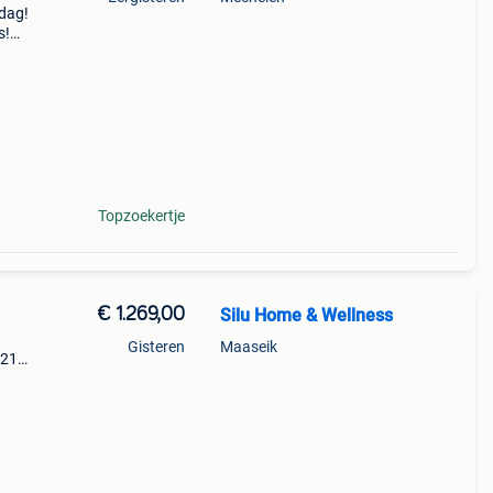
ndag!
s!
nspa
Topzoekertje
€ 1.269,00
Silu Home & Wellness
Gisteren
Maaseik
 21