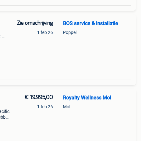
Zie omschrijving
BOS service & installatie
1 feb 26
Poppel
.
m.
.
€ 19.995,00
Royalty Wellness Mol
1 feb 26
Mol
cific
ebben
a