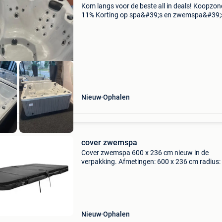
Kom langs voor de beste all in deals! Koopzo
11% Korting op spa&#39;s en zwemspa&#39;
Elke zondag open! De beste deal alleen bij su
mechelen! De grootste showroom van sunspa
benelux
Nieuw
Ophalen
cover zwemspa
Cover zwemspa 600 x 236 cm nieuw in de
verpakking. Afmetingen: 600 x 236 cm radius:
cm kleur: donker grijs aantal stukken: 3 losse
covers, telkens met 1 plooi. Dikte: 7 tot 14 cm
slotjes: ja, aan a
Nieuw
Ophalen