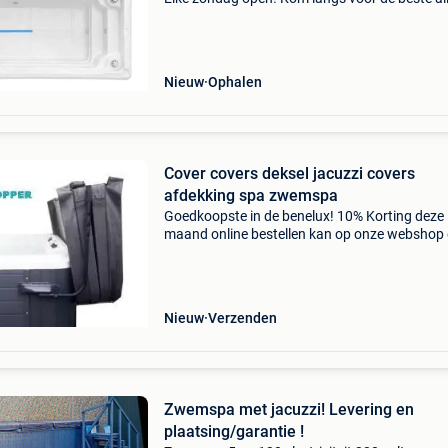
deals! Extra kortingen en all in prijzen! Alles sn
leverbaar! Elke zondag open! De beste deal all
Nieuw
Ophalen
Cover covers deksel jacuzzi covers
afdekking spa zwemspa
Goedkoopste in de benelux! 10% Korting deze
maand online bestellen kan op onze webshop
prijzen zijn incl bezorging op de webshop
aquatopper.nl de dikte cover ongeveer 15
centimeter. Dik geisoleerde
Nieuw
Verzenden
Zwemspa met jacuzzi! Levering en
plaatsing/garantie !