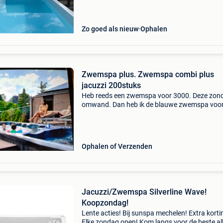
Zo goed als nieuw
Ophalen
Zwemspa plus. Zwemspa combi plus
jacuzzi 200stuks
Heb reeds een zwemspa voor 3000. Deze zon
omwand. Dan heb ik de blauwe zwemspa voo
5500. Dan heb ik een witte zwemspa die 3200
nieuw kostte voir 12500. Dan de zwartte comb
jacuzzi met 2 warmtepo
Ophalen of Verzenden
Jacuzzi/Zwemspa Silverline Wave!
Koopzondag!
Lente acties! Bij sunspa mechelen! Extra korti
Elke zondag open! Kom langs voor de beste all