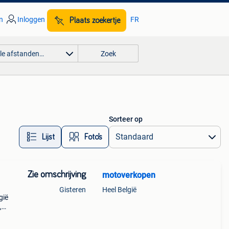
n
Inloggen
FR
Plaats zoekertje
lle afstanden…
Zoek
Sorteer op
Lijst
Foto’s
Zie omschrijving
motoverkopen
Gisteren
Heel België
gië
,
 en
r