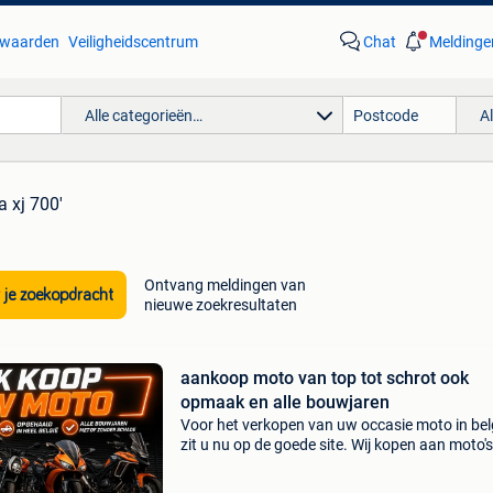
waarden
Veiligheidscentrum
Chat
Meldinge
Alle categorieën…
A
 xj 700'
Ontvang meldingen van
 je zoekopdracht
nieuwe zoekresultaten
aankoop moto van top tot schrot ook
opmaak en alle bouwjaren
Voor het verkopen van uw occasie moto in bel
zit u nu op de goede site. Wij kopen aan moto's
scooters, trikes en quads ongeacht hun staat
merk. Wij hebben een eigen ophaalservice doo