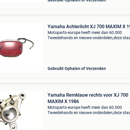
Gebruikt
Ophalen of Verzenden
Yamaha Achterlicht XJ 700 MAXIM X 1
Motoparts-europe heeft meer dan 60.000
Tweedehands en nieuwe onderdelen,deze sta
, motoparts . Eu alles wat op onze site staat,i
echt op voorraad en kan online besteld worde
afhalen kan oo
Gebruikt
Ophalen of Verzenden
Yamaha Remklauw rechts voor XJ 700
MAXIM X 1986
Motoparts-europe heeft meer dan 60.000
Tweedehands en nieuwe onderdelen,deze sta
, motoparts . Eu alles wat op onze site staat,i
echt op voorraad en kan online besteld worde
afhalen kan oo