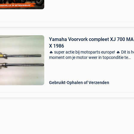
gans
Yamaha Voorvork compleet XJ 700 M
X 1986
🔥 super actie bij motoparts europe! 🔥 Dit is h
moment om je motor weer in topconditie te
brengen! 🎉 Ontvang maar liefst 50% korting o
onderdelen vanaf € 50,00. ✅ Meer dan 60.000
Gebrui
Gebruikt
Ophalen of Verzenden