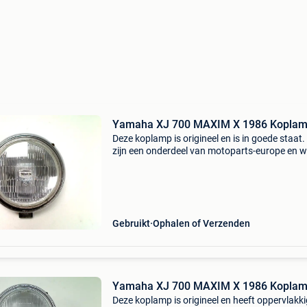
Yamaha XJ 700 MAXIM X 1986 Kopla
Deze koplamp is origineel en is in goede staat.
zijn een onderdeel van motoparts-europe en wi
hebben meer dan 60.000 Tweedehands en ni
onderdelen op onze site, motoparts . Eu staan
Alles wat
Gebruikt
Ophalen of Verzenden
Yamaha XJ 700 MAXIM X 1986 Kopla
Deze koplamp is origineel en heeft oppervlakki