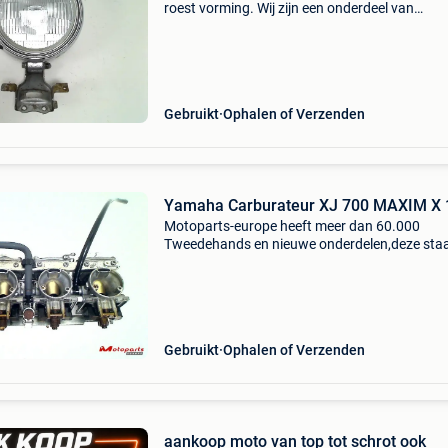
roest vorming. Wij zijn een onderdeel van
motoparts-europe en wij hebben meer dan 60
Tweedehands en nieuwe onderdelen op onze s
motoparts . Eu s
Gebruikt
Ophalen of Verzenden
Yamaha Carburateur XJ 700 MAXIM X 
Motoparts-europe heeft meer dan 60.000
Tweedehands en nieuwe onderdelen,deze sta
, motoparts . Eu alles wat op onze site staat,i
echt op voorraad en kan online besteld worde
afhalen kan oo
Gebruikt
Ophalen of Verzenden
aankoop moto van top tot schrot ook