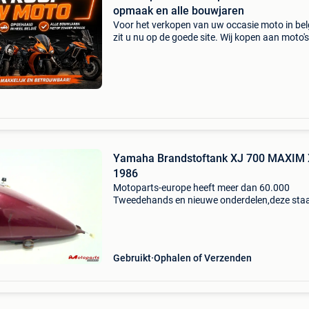
opmaak en alle bouwjaren
Voor het verkopen van uw occasie moto in bel
zit u nu op de goede site. Wij kopen aan moto's
scooters, trikes en quads ongeacht hun staat
merk. Wij hebben een eigen ophaalservice doo
gans
Yamaha Brandstoftank XJ 700 MAXIM 
1986
Motoparts-europe heeft meer dan 60.000
Tweedehands en nieuwe onderdelen,deze sta
, motoparts . Eu alles wat op onze site staat,i
echt op voorraad en kan online besteld worde
afhalen kan oo
Gebruikt
Ophalen of Verzenden