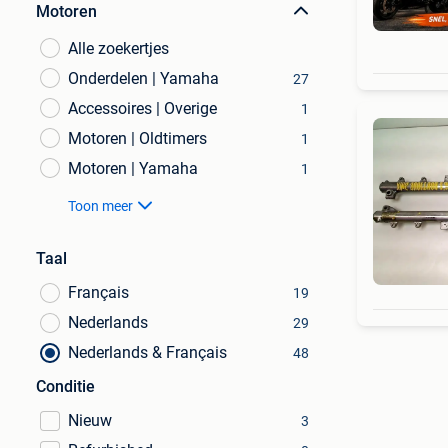
Motoren
Alle zoekertjes
Onderdelen | Yamaha
27
Accessoires | Overige
1
Motoren | Oldtimers
1
Motoren | Yamaha
1
Toon meer
Taal
Français
19
Nederlands
29
Nederlands & Français
48
Conditie
Nieuw
3