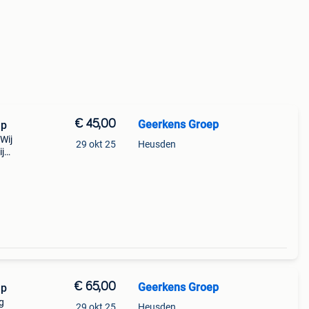
€ 45,00
Geerkens Groep
mp
 Wij
29 okt 25
Heusden
j
euwe
.
€ 65,00
Geerkens Groep
mp
g
29 okt 25
Heusden