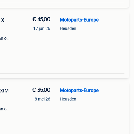
€ 45,00
Motoparts-Europe
 X
17 jun 26
Heusden
an op
s ook
n,
€ 35,00
Motoparts-Europe
AXIM
8 mei 26
Heusden
an op
s ook
n,