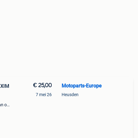
€ 25,00
Motoparts-Europe
AXIM
7 mei 26
Heusden
an op
s ook
n,