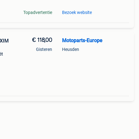
Topadvertentie
Bezoek website
€ 118,00
Motoparts-Europe
AXIM
Gisteren
Heusden
ét
p alle