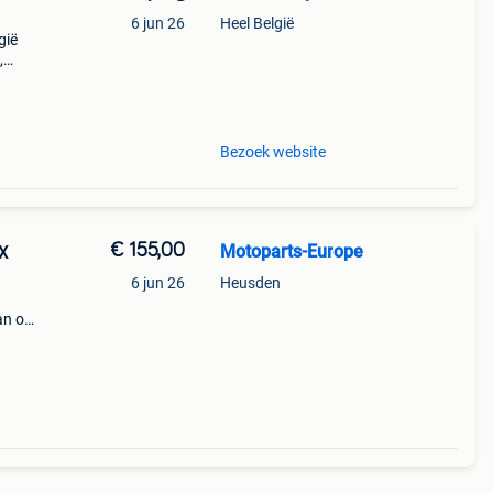
6 jun 26
Heel België
gië
,
 en
r
Bezoek website
€ 155,00
Motoparts-Europe
X
6 jun 26
Heusden
an op
s ook
n,