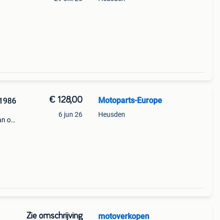
.000
ite,
€ 128,00
Motoparts-Europe
1986
6 jun 26
Heusden
an op
s ook
n,
Zie omschrijving
motoverkopen