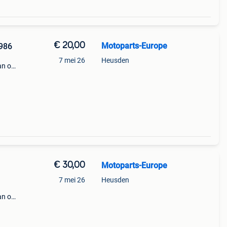
€ 20,00
Motoparts-Europe
986
7 mei 26
Heusden
an op
s ook
n,
€ 30,00
Motoparts-Europe
7 mei 26
Heusden
an op
s ook
n,