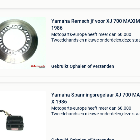
Yamaha Remschijf voor XJ 700 MAXIM
1986
Motoparts-europe heeft meer dan 60.000
Tweedehands en nieuwe onderdelen,deze sta
, motoparts . Eu alles wat op onze site staat,i
echt op voorraad en kan online besteld worde
afhalen kan oo
Gebruikt
Ophalen of Verzenden
Yamaha Spanningsregelaar XJ 700 M
X 1986
Motoparts-europe heeft meer dan 60.000
Tweedehands en nieuwe onderdelen,deze sta
, motoparts . Eu alles wat op onze site staat,i
echt op voorraad en kan online besteld worde
afhalen kan oo