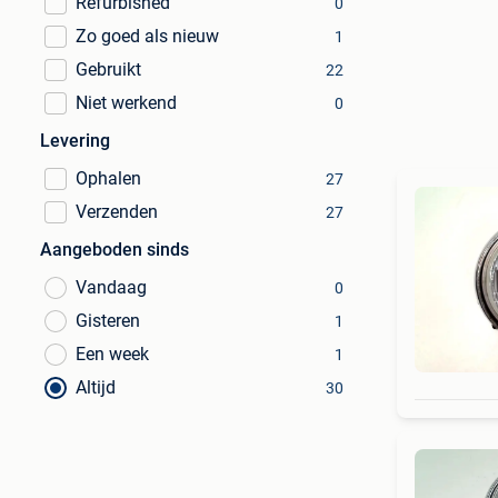
Refurbished
0
Zo goed als nieuw
1
Gebruikt
22
Niet werkend
0
Levering
Ophalen
27
Verzenden
27
Aangeboden sinds
Vandaag
0
Gisteren
1
Een week
1
Altijd
30