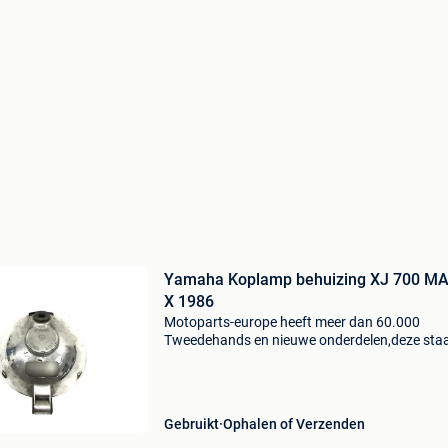
Yamaha Koplamp behuizing XJ 700 M
X 1986
Motoparts-europe heeft meer dan 60.000
Tweedehands en nieuwe onderdelen,deze sta
, motoparts . Eu alles wat op onze site staat,i
echt op voorraad en kan online besteld worde
afhalen kan oo
Gebruikt
Ophalen of Verzenden