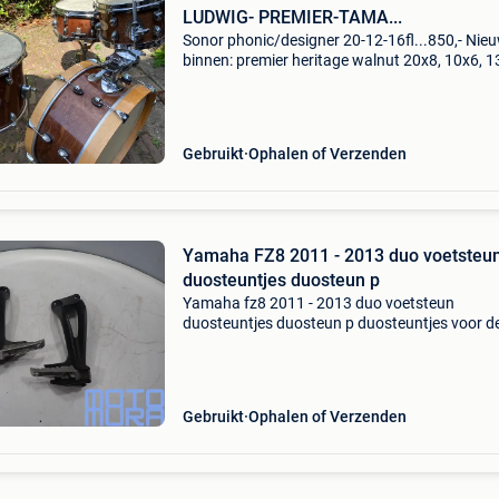
LUDWIG- PREMIER-TAMA...
Sonor phonic/designer 20-12-16fl...850,- Nie
binnen: premier heritage walnut 20x8, 10x6, 
fl en 13x 5 sn.... 550,- Sonor phonic/designer 
12-16fl...850,- Pearl decade bopset satin bro
burst
Gebruikt
Ophalen of Verzenden
Yamaha FZ8 2011 - 2013 duo voetsteu
duosteuntjes duosteun p
Yamaha fz8 2011 - 2013 duo voetsteun
duosteuntjes duosteun p duosteuntjes voor d
yamaha fz 8 model rn25 bouwjaar 2011 - 201
passagiersvoetsteunen / duo steunen originee
onderdeel en eenvoudig te mo
Gebruikt
Ophalen of Verzenden