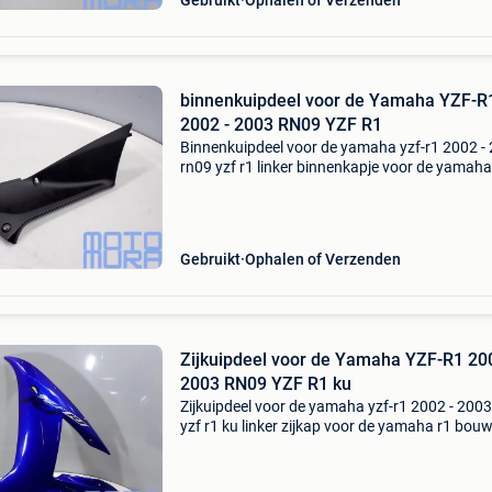
Gebruikt
Ophalen of Verzenden
binnenkuipdeel voor de Yamaha YZF-R
2002 - 2003 RN09 YZF R1
Binnenkuipdeel voor de yamaha yzf-r1 2002 -
rn09 yzf r1 linker binnenkapje voor de yamaha
bouwjaar: 2002 t/m 2003 model rn09 linker
kuipdeel dat in de zijkuip bij de koplamp komt
product is zo
Gebruikt
Ophalen of Verzenden
Zijkuipdeel voor de Yamaha YZF-R1 200
2003 RN09 YZF R1 ku
Zijkuipdeel voor de yamaha yzf-r1 2002 - 200
yzf r1 ku linker zijkap voor de yamaha r1 bouw
2002 t/m 2003 model rn09 linker kuipdeel van
zijkant kleur: blauw heeft wat krassen zie fot