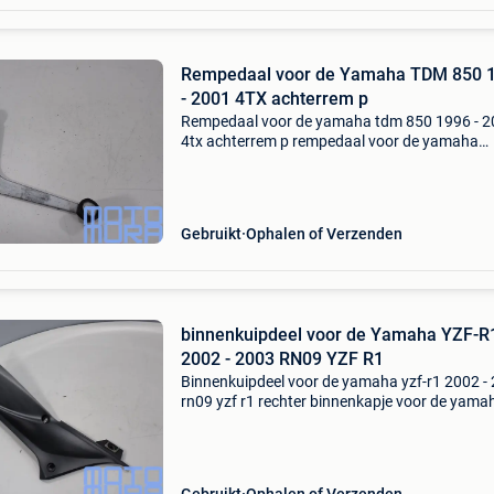
Rempedaal voor de Yamaha TDM 850 
- 2001 4TX achterrem p
Rempedaal voor de yamaha tdm 850 1996 - 
4tx achterrem p rempedaal voor de yamaha
tdm850 model 3vd en 4tx bouwjaar 1991 - 20
achterrem pedaal / rempedaaltje origineel pro
is schadevrij en z
Gebruikt
Ophalen of Verzenden
binnenkuipdeel voor de Yamaha YZF-R
2002 - 2003 RN09 YZF R1
Binnenkuipdeel voor de yamaha yzf-r1 2002 -
rn09 yzf r1 rechter binnenkapje voor de yama
bouwjaar: 2002 t/m 2003 model rn09 rechter
kuipdeel dat inde zijkuip bij de koplamp komt
product is z