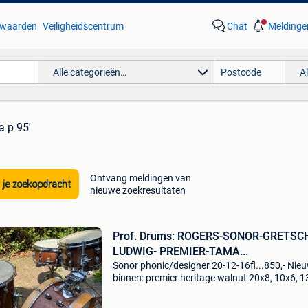
waarden
Veiligheidscentrum
Chat
Meldinge
Alle categorieën…
A
a p 95'
Ontvang meldingen van
 je zoekopdracht
nieuwe zoekresultaten
Prof. Drums: ROGERS-SONOR-GRETSC
LUDWIG- PREMIER-TAMA...
Sonor phonic/designer 20-12-16fl...850,- Nie
binnen: premier heritage walnut 20x8, 10x6, 
fl en 13x 5 sn.... 550,- Sonor phonic/designer 
12-16fl...850,- Pearl decade bopset satin bro