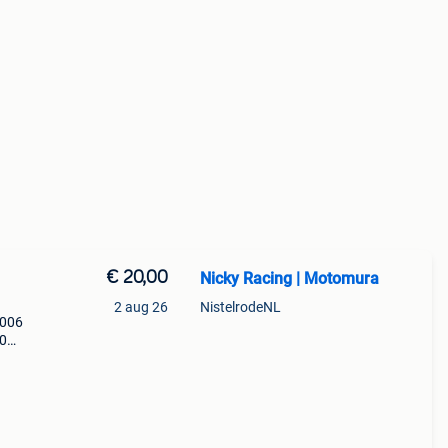
€ 20,00
Nicky Racing | Motomura
2 aug 26
NistelrodeNL
2006
00
et
 te