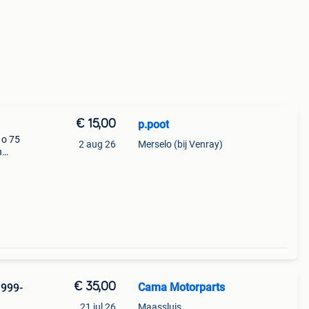
€ 15,00
p.poot
 o 75
2 aug 26
Merselo (bij Venray)
n
/
efste
€ 35,00
Cama Motorparts
999-
21 jul 26
Maassluis