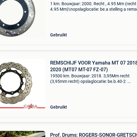
1 km. Bouwjaar: 2000. Recht , 4.95 Mm (recht 
4.95 Mm)\nopslaglocatie: be.a stelling a remsc
achter yamaha yzf r6 1999-2002 (yzf-r6 5eb 
algemene informatie type: remschijf bouwjaar
2000 tel
Gebruikt
REMSCHIJF VOOR Yamaha MT 07 2018
2020 (MT07 MT-07 FZ-07)
19500 km. Bouwjaar: 2018. 3,95Mm recht
(3,95mm recht) opslaglocatie: be.b.40-2 .
Remschijf voor yamaha mt 07 2018-2020 (mt
mt-07 fz-07) algemene informatie type: remsch
bouwjaar: 2018 tellerstand
Gebruikt
Prof. Drums: ROGERS-SONOR-GRETSC