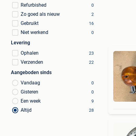
Refurbished
0
Zo goed als nieuw
2
Gebruikt
16
Niet werkend
0
Levering
Ophalen
23
Verzenden
22
Aangeboden sinds
Vandaag
0
Gisteren
0
Een week
9
Altijd
28