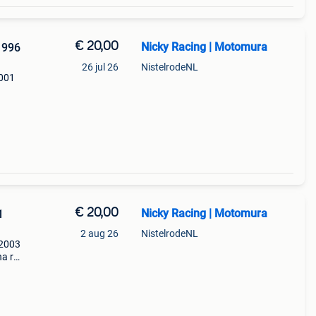
€ 20,00
Nicky Racing | Motomura
1996
26 jul 26
NistelrodeNL
2001
01
duct
€ 20,00
Nicky Racing | Motomura
1
2 aug 26
NistelrodeNL
 2003
ha r1