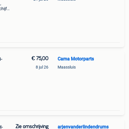
,
hijf
5mt)
:
€ 75,00
Cama Motorparts
-
8 jul 26
Maassluis
07
ijf
Zie omschrijving
arjenvanderlindendrums
H-