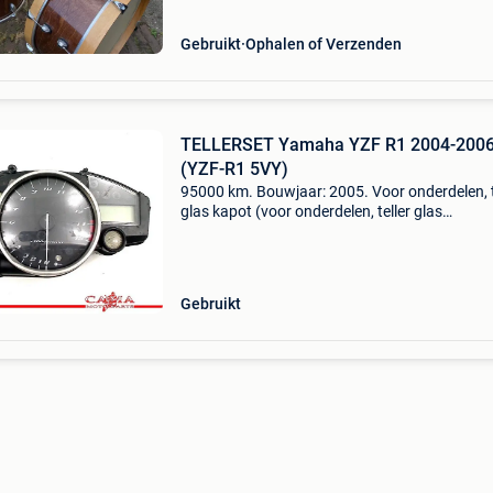
burst
Gebruikt
Ophalen of Verzenden
TELLERSET Yamaha YZF R1 2004-200
(YZF-R1 5VY)
95000 km. Bouwjaar: 2005. Voor onderdelen, t
glas kapot (voor onderdelen, teller glas
kapot)\nopslaglocatie: f.74 . Tellerset yamaha
r1 2004-2006 (yzf-r1 5vy) algemene informati
type: instru
Gebruikt