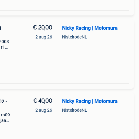
€ 20,00
Nicky Racing | Motomura
1
2 aug 26
NistelrodeNL
 2003
 r1
€ 40,00
Nicky Racing | Motomura
2 -
2 aug 26
NistelrodeNL
3 rn09
jaar:
 de
o&a