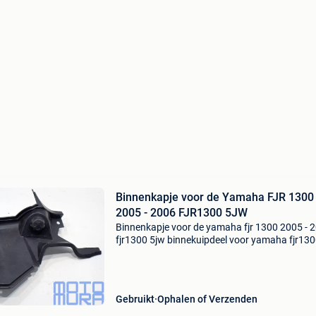
Binnenkapje voor de Yamaha FJR 1300
2005 - 2006 FJR1300 5JW
Binnenkapje voor de yamaha fjr 1300 2005 - 
fjr1300 5jw binnekuipdeel voor yamaha fjr13
bouwjaar 2001 - 2006 binnenkapje console, m
koplamp verstel knop origineel onderdeel en zo
monteren.
Gebruikt
Ophalen of Verzenden