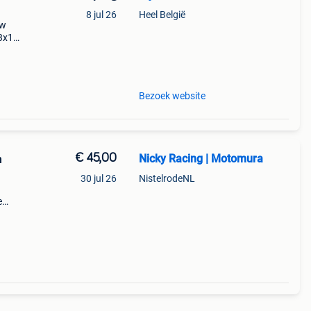
8 jul 26
Heel België
uw
13x12
20-
wn
Bezoek website
€ 45,00
Nicky Racing | Motomura
n
30 jul 26
NistelrodeNL
e
3
l