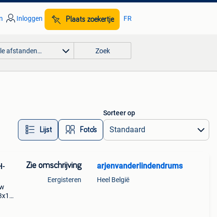
n
Inloggen
FR
Plaats zoekertje
lle afstanden…
Zoek
Sorteer op
Lijst
Foto’s
Zie omschrijving
arjenvanderlindendrums
H-
Eergisteren
Heel België
uw
13x12
20-
wn