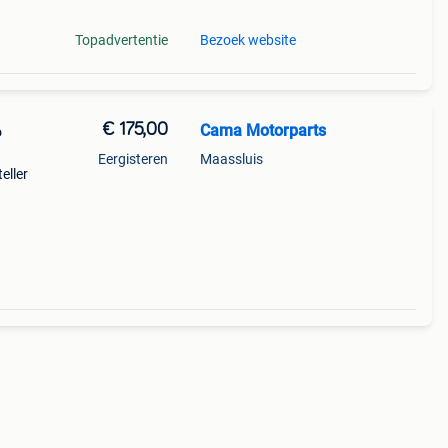
Topadvertentie
Bezoek website
€ 175,00
Cama Motorparts
6
Eergisteren
Maassluis
eller
 yzf
e