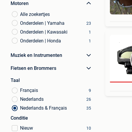
Motoren
Alle zoekertjes
Onderdelen | Yamaha
23
Onderdelen | Kawasaki
1
Onderdelen | Honda
1
Muziek en Instrumenten
Fietsen en Brommers
Taal
Français
9
Nederlands
26
Nederlands & Français
35
Conditie
Nieuw
10