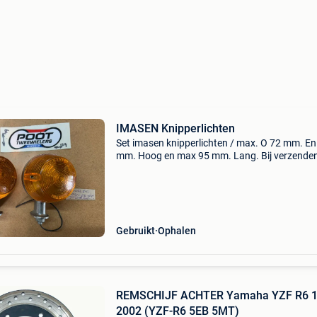
IMASEN Knipperlichten
Set imasen knipperlichten / max. O 72 mm. En
mm. Hoog en max 95 mm. Lang. Bij verzende
komt er € 10.00 Bij, binnen; belgië / nederland 
duitsland, betaling per bank. Wij hebben het li
Gebruikt
Ophalen
REMSCHIJF ACHTER Yamaha YZF R6 1
2002 (YZF-R6 5EB 5MT)