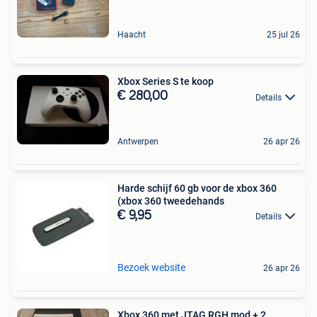
Haacht
25 jul 26
Xbox Series S te koop
€ 280,00
Details
Antwerpen
26 apr 26
Harde schijf 60 gb voor de xbox 360
(xbox 360 tweedehands
€ 9,95
Details
Bezoek website
26 apr 26
Xbox 360 met JTAG RGH mod + 2